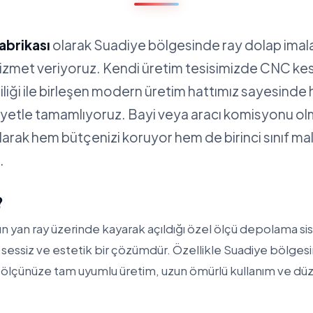
abrikası
olarak Suadiye bölgesinde ray dolap imal
hizmet veriyoruz. Kendi üretim tesisimizde CNC ke
iliği ile birleşen modern üretim hattımız sayesinde 
siyetle tamamlıyoruz. Bayi veya aracı komisyonu 
alarak hem bütçenizi koruyor hem de birinci sınıf m
.
?
n yan ray üzerinde kayarak açıldığı özel ölçü depolama sis
, sessiz ve estetik bir çözümdür. Özellikle Suadiye bölge
e ölçünüze tam uyumlu üretim, uzun ömürlü kullanım ve düze