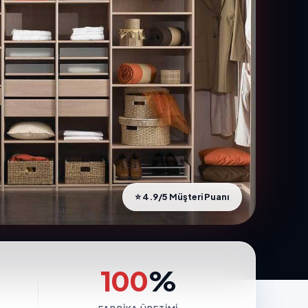
⭐ 4.9/5 Müşteri Puanı
100
%