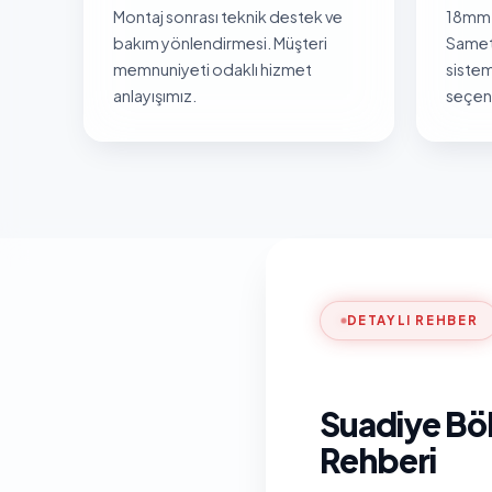
Montaj sonrası teknik destek ve
18mm 
bakım yönlendirmesi. Müşteri
Samet
memnuniyeti odaklı hizmet
sistem
anlayışımız.
seçene
DETAYLI REHBER
Suadiye Böl
Rehberi