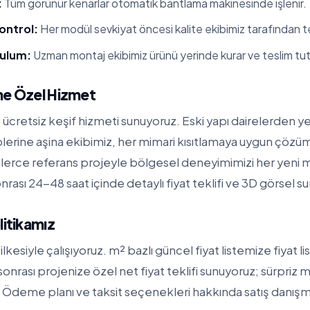
:
Tüm görünür kenarlar otomatik bantlama makinesinde işlenir.
ontrol:
Her modül sevkiyat öncesi kalite ekibimiz tarafından tes
rulum:
Uzman montaj ekibimiz ürünü yerinde kurar ve teslim tut
ne Özel Hizmet
cretsiz keşif hizmeti sunuyoruz. Eski yapı dairelerden yen
iplerine aşina ekibimiz, her mimari kısıtlamaya uygun çözüml
erce referans projeyle bölgesel deneyimimizi her yeni 
nrası 24-48 saat içinde detaylı fiyat teklifi ve 3D görsel s
litikamız
ilkesiyle çalışıyoruz. m² bazlı güncel fiyat listemize
fiyat l
f sonrası projenize özel net fiyat teklifi sunuyoruz; sürpriz m
Ödeme planı ve taksit seçenekleri hakkında satış danışma