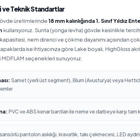
 ve Teknik Standartlar
gövde üretimlerinde
18 mm kalınlığında 1. Sınıf Yıldız En
m
kullanıyoruz. Sunta (yonga levha) gövde kesinlikle terc
apasitesi, nem direnci ve çökme dayanımı açısından çok
apaklarda ise ihtiyacınıza göre Lake boyalı, HighGloss ak
i MDFLAM seçenekleri sunuyoruz.
ası:
Samet (yerli üst segment), Blum (Avusturya) veya Hettich
stemler
ma:
PVC ve ABS kenar bantları ile neme ve darbeye karşı tam
sansörlü pantolon askılığı, kravatlık, takı çekmecesi, LED aydı