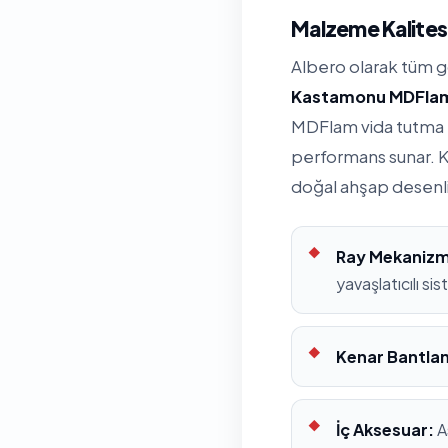
Malzeme Kalitesi
Albero olarak tüm 
Kastamonu MDFla
MDFlam vida tutma k
performans sunar. K
doğal ahşap desenl
Ray Mekanizm
yavaşlatıcılı si
Kenar Bantla
İç Aksesuar:
A