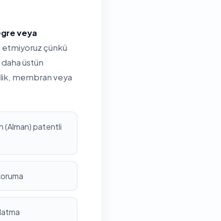
tegre veya
ih etmiyoruz çünkü
 daha üstün
rilik, membran veya
 (Alman) patentli
 koruma
nlatma