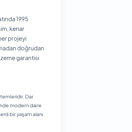
atında 1995
sim, kenar
her projeyi
olmadan doğrudan
alzeme garantisi
temleridir. Dar
sinde modern daire
nli bir yaşam alanı