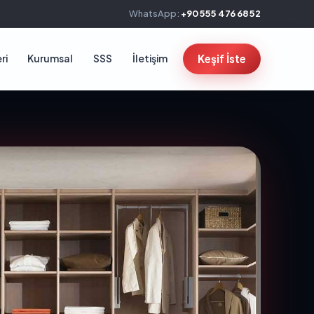
WhatsApp:
+90 555 476 68 52
ri
Kurumsal
SSS
İletişim
Keşif İste