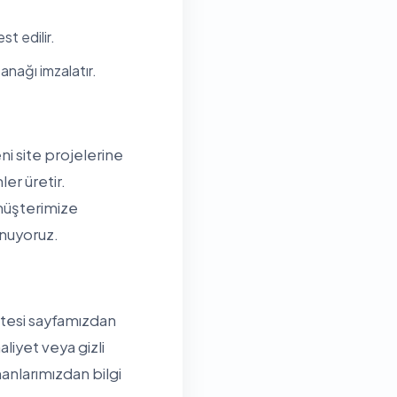
t edilir.
anağı imzalatır.
i site projelerine
er üretir.
müşterimize
unuyoruz.
istesi sayfamızdan
aliyet veya gizli
nlarımızdan bilgi