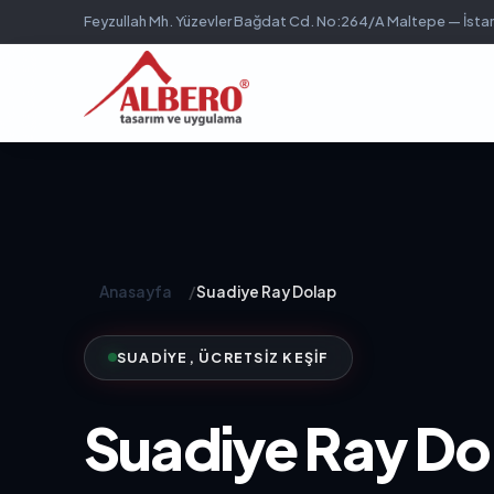
Feyzullah Mh. Yüzevler Bağdat Cd. No:264/A Maltepe — İsta
Anasayfa
/
Suadiye Ray Dolap
SUADIYE, ÜCRETSIZ KEŞIF
Suadiye Ray Do