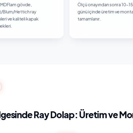
MDFlam gövde,
Ölçü onayından sonra 10-15 
/Blum/Hettich ray
günü içinde üretim ve monta
leri ve kaliteli kapak
tamamlanır.
kleri.
gesinde Ray Dolap: Üretim ve Mo