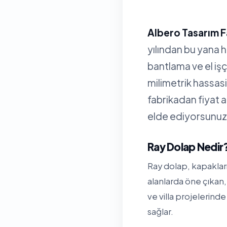
Albero Tasarım F
yılından bu yana 
bantlama ve el işç
milimetrik hassa
fabrikadan fiyat 
elde ediyorsunuz
Ray Dolap Nedir
Ray dolap, kapakları
alanlarda öne çıkan
ve villa projelerind
sağlar.