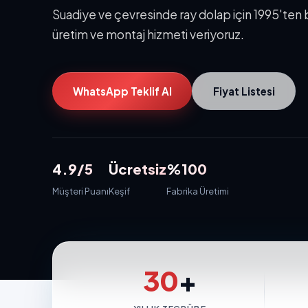
Suadiye ve çevresinde ray dolap için 1995'ten
üretim ve montaj hizmeti veriyoruz.
WhatsApp Teklif Al
Fiyat Listesi
4.9/5
Ücretsiz
%100
Müşteri Puanı
Keşif
Fabrika Üretimi
30
+