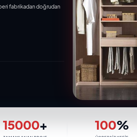
 beri fabrikadan doğrudan
15000
+
100
%