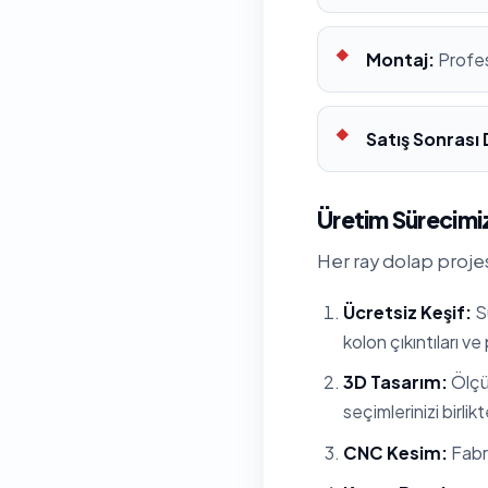
Montaj:
Profes
Satış Sonrası
Üretim Sürecimiz
Her ray dolap projes
Ücretsiz Keşif:
Su
kolon çıkıntıları ve
3D Tasarım:
Ölçül
seçimlerinizi birlik
CNC Kesim:
Fabri