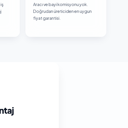
iş
Aracı ve bayi komisyonu yok.
j
Doğrudan üreticiden en uygun
fiyat garantisi.
ntaj