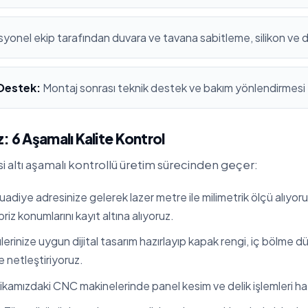
yonel ekip tarafından duvara ve tavana sabitleme, silikon ve 
 Destek:
Montaj sonrası teknik destek ve bakım yönlendirmesi
: 6 Aşamalı Kalite Kontrol
i altı aşamalı kontrollü üretim sürecinden geçer:
adiye adresinize gelerek lazer metre ile milimetrik ölçü alıyoru
 priz konumlarını kayıt altına alıyoruz.
erinize uygun dijital tasarım hazırlayıp kapak rengi, iç bölme 
te netleştiriyoruz.
kamızdaki CNC makinelerinde panel kesim ve delik işlemleri hata