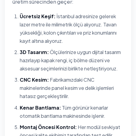
üretim sürecinden geçer:
Ücretsiz Keşif:
İstanbul adresinize gelerek
lazer metre ile milimetrik ölçü alıyoruz. Tavan
yüksekliği, kolon çıkıntıları ve priz konumlarını
kayıt altına alıyoruz.
3D Tasarım:
Ölçülerinize uygun dijital tasarım
hazırlayıp kapak rengi, iç bölme düzeni ve
aksesuar seçimlerinizi birlikte netleştiriyoruz.
CNC Kesim:
Fabrikamızdaki CNC
makinelerinde panel kesim ve delik işlemleri
hatasız gerçekleştirilir.
Kenar Bantlama:
Tüm görünür kenarlar
otomatik bantlama makinesinde işlenir.
Montaj Öncesi Kontrol:
Her modül sevkiyat
öncesi kalite ekibimiz tarafından test edilir.