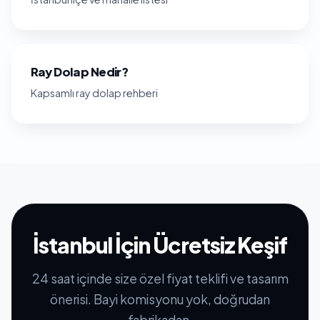
Ray Dolap Nedir?
Kapsamlı ray dolap rehberi
İstanbul İçin Ücretsiz Keşif
24 saat içinde size özel fiyat teklifi ve tasarım
önerisi. Bayi komisyonu yok, doğrudan
fabrikadan.