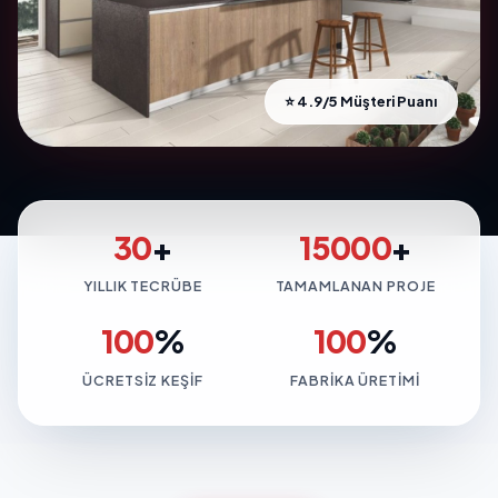
⭐ 4.9/5 Müşteri Puanı
30
+
15000
+
YILLIK TECRÜBE
TAMAMLANAN PROJE
100
%
100
%
ÜCRETSIZ KEŞIF
FABRIKA ÜRETIMI