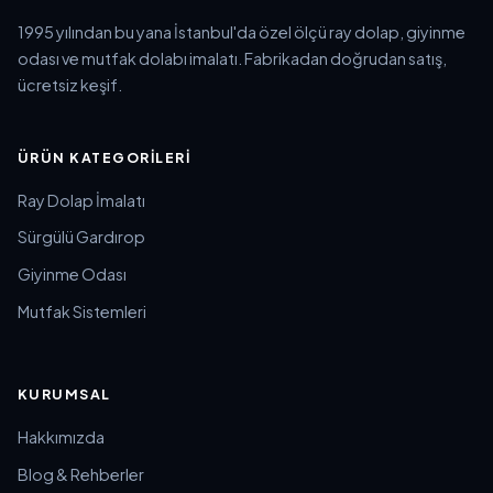
1995 yılından bu yana İstanbul'da özel ölçü ray dolap, giyinme
odası ve mutfak dolabı imalatı. Fabrikadan doğrudan satış,
ücretsiz keşif.
ÜRÜN KATEGORILERI
Ray Dolap İmalatı
Sürgülü Gardırop
Giyinme Odası
Mutfak Sistemleri
KURUMSAL
Hakkımızda
Blog & Rehberler