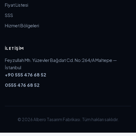
Fiyat Listesi
SSS
Hizmet Bölgeleri
İLETIŞIM
Feyzullah Mh. Yüzevler Bağdat Cd. No:264/A Maltepe —
İstanbul
+90 555 476 68 52
0555 476 68 52
© 2026 Albero Tasarım Fabrikası. Tüm hakları saklıdır.