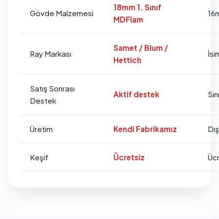
18mm 1. Sınıf
Gövde Malzemesi
16
MDFlam
Samet / Blum /
Ray Markası
İsi
Hettich
Satış Sonrası
Aktif destek
Sını
Destek
Üretim
Kendi Fabrikamız
Dı
Keşif
Ücretsiz
Ücr