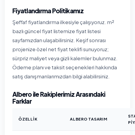
Fiyatlandırma Politikamız
Şeffaf fiyatlandırma ilkesiyle çalışıyoruz. m²
bazlı güncel fiyat listemize
fiyat listesi
sayfamızdan
ulaşabilirsiniz. Keşif sonrası
projenize özel net fiyat teklifi sunuyoruz;
sürpriz maliyet veya gizli kalemler bulunmaz.
Ödeme planı ve taksit seçenekleri hakkında
satış danışmanlarımızdan bilgi alabilirsiniz.
Albero ile Rakiplerimiz Arasındaki
Farklar
ST
ÖZELLIK
ALBERO TASARIM
PI