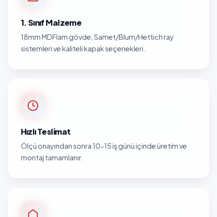
1. Sınıf Malzeme
18mm MDFlam gövde, Samet/Blum/Hettich ray
sistemleri ve kaliteli kapak seçenekleri.
Hızlı Teslimat
Ölçü onayından sonra 10-15 iş günü içinde üretim ve
montaj tamamlanır.