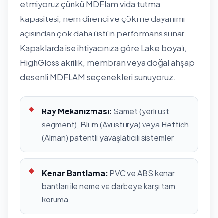
etmiyoruz çünkü MDFlam vida tutma
kapasitesi, nem direnci ve çökme dayanımı
açısından çok daha üstün performans sunar.
Kapaklarda ise ihtiyacınıza göre Lake boyalı,
HighGloss akrilik, membran veya doğal ahşap
desenli MDFLAM seçenekleri sunuyoruz.
Ray Mekanizması:
Samet (yerli üst
segment), Blum (Avusturya) veya Hettich
(Alman) patentli yavaşlatıcılı sistemler
Kenar Bantlama:
PVC ve ABS kenar
bantları ile neme ve darbeye karşı tam
koruma