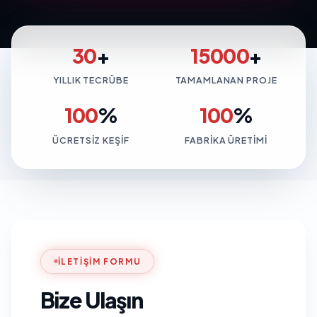
30
+
15000
+
YILLIK TECRÜBE
TAMAMLANAN PROJE
100
%
100
%
ÜCRETSIZ KEŞIF
FABRIKA ÜRETIMI
İLETIŞIM FORMU
Bize Ulaşın