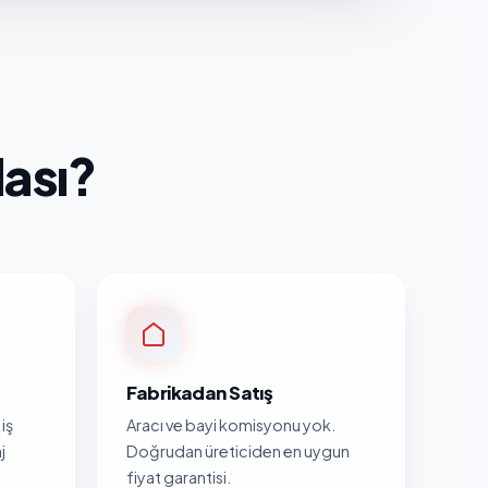
ası?
Fabrikadan Satış
iş
Aracı ve bayi komisyonu yok.
j
Doğrudan üreticiden en uygun
fiyat garantisi.