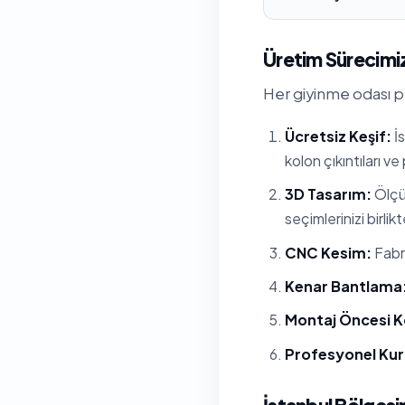
Üretim Sürecimiz
Her giyinme odası pr
Ücretsiz Keşif:
İs
kolon çıkıntıları ve
3D Tasarım:
Ölçül
seçimlerinizi birlik
CNC Kesim:
Fabri
Kenar Bantlama
Montaj Öncesi K
Profesyonel Ku