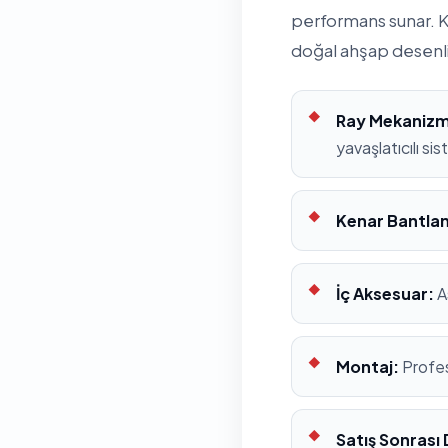
performans sunar. K
doğal ahşap desenl
Ray Mekanizm
yavaşlatıcılı si
Kenar Bantla
İç Aksesuar:
A
Montaj:
Profes
Satış Sonrası