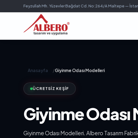
Feyzullah Mh. Yüzevler Bağdat Cd. No:264/A Maltepe — İsta
Anasayfa
/
Giyinme Odası Modelleri
ÜCRETSIZ KEŞIF
Giyinme Odası 
Giyinme Odası Modelleri. Albero Tasarım Fabrik