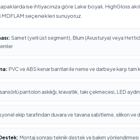
apaklarda ise ihtiyacınıza göre Lake boyalı, HighGloss ak
i MDFLAM seçenekleri sunuyoruz.
ası:
Samet (yerli üst segment), Blum (Avusturya) veya Hettich
stemler
ma:
PVC ve ABS kenar bantları ile neme ve darbeye karşı tam
sansörlü pantolon askılığı, kravatlık, takı çekmecesi, LED aydı
yonel ekip tarafından duvara ve tavana sabitleme, silikon ve 
 Destek:
Montaj sonrası teknik destek ve bakım yönlendirmesi