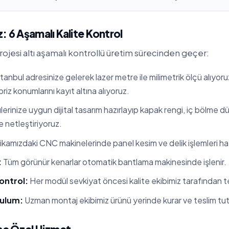
: 6 Aşamalı Kalite Kontrol
ojesi altı aşamalı kontrollü üretim sürecinden geçer:
tanbul adresinize gelerek lazer metre ile milimetrik ölçü alıyoru
 priz konumlarını kayıt altına alıyoruz.
erinize uygun dijital tasarım hazırlayıp kapak rengi, iç bölme 
te netleştiriyoruz.
kamızdaki CNC makinelerinde panel kesim ve delik işlemleri hata
:
Tüm görünür kenarlar otomatik bantlama makinesinde işlenir.
ontrol:
Her modül sevkiyat öncesi kalite ekibimiz tarafından tes
rulum:
Uzman montaj ekibimiz ürünü yerinde kurar ve teslim tut