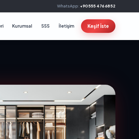
WhatsApp:
+90 555 476 68 52
ri
Kurumsal
SSS
İletişim
Keşif İste