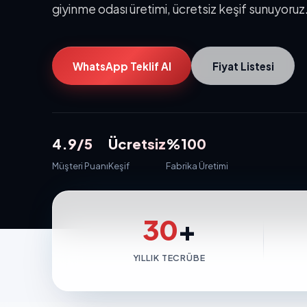
giyinme odası üretimi, ücretsiz keşif sunuyor
WhatsApp Teklif Al
Fiyat Listesi
4.9/5
Ücretsiz
%100
Müşteri Puanı
Keşif
Fabrika Üretimi
30
+
YILLIK TECRÜBE