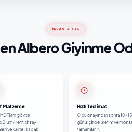
AVANTAJLAR
en Albero Giyinme Od
nıf Malzeme
Hızlı Teslimat
MDFlam gövde,
Ölçü onayından sonra 10-15 
/Blum/Hettich ray
günü içinde üretim ve monta
leri ve kaliteli kapak
tamamlanır.