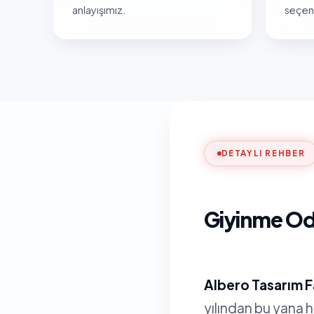
anlayışımız.
seçene
DETAYLI REHBER
Giyinme Oda
Albero Tasarım F
yılından bu yana 