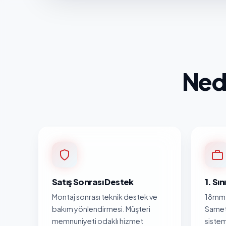
Ned
Satış Sonrası Destek
1. Sı
Montaj sonrası teknik destek ve
18mm 
bakım yönlendirmesi. Müşteri
Samet
memnuniyeti odaklı hizmet
sistem