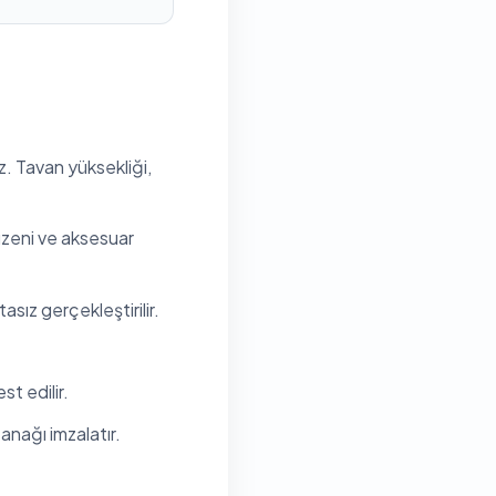
z. Tavan yüksekliği,
düzeni ve aksesuar
sız gerçekleştirilir.
t edilir.
anağı imzalatır.