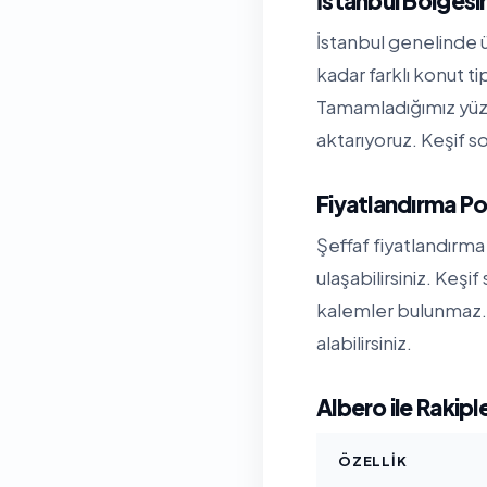
İstanbul Bölges
İstanbul genelinde ü
kadar farklı konut t
Tamamladığımız yüzl
aktarıyoruz. Keşif so
Fiyatlandırma Po
Şeffaf fiyatlandırma 
ulaşabilirsiniz. Keşi
kalemler bulunmaz. 
alabilirsiniz.
Albero ile Rakipl
ÖZELLIK