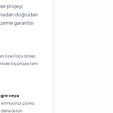
her projeyi
olmadan doğrudan
alzeme garantisi
yan özel ölçü dolap
lerinde ölçünüze tam
tegre veya
ih etmiyoruz çünkü
 daha üstün