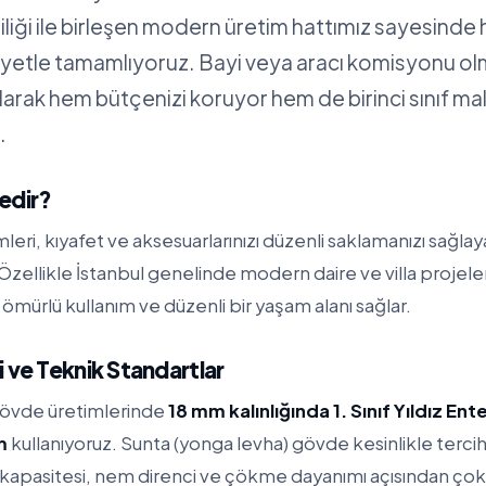
iliği ile birleşen modern üretim hattımız sayesinde 
siyetle tamamlıyoruz. Bayi veya aracı komisyonu 
alarak hem bütçenizi koruyor hem de birinci sınıf m
.
edir?
leri, kıyafet ve aksesuarlarınızı düzenli saklamanızı sağla
 Özellikle İstanbul genelinde modern daire ve villa proje
ömürlü kullanım ve düzenli bir yaşam alanı sağlar.
 ve Teknik Standartlar
gövde üretimlerinde
18 mm kalınlığında 1. Sınıf Yıldız En
m
kullanıyoruz. Sunta (yonga levha) gövde kesinlikle terc
apasitesi, nem direnci ve çökme dayanımı açısından çok