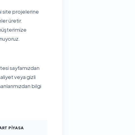
 site projelerine
er üretir.
müşterimize
unuyoruz.
istesi sayfamızdan
aliyet veya gizli
nlarımızdan bilgi
ART PIYASA