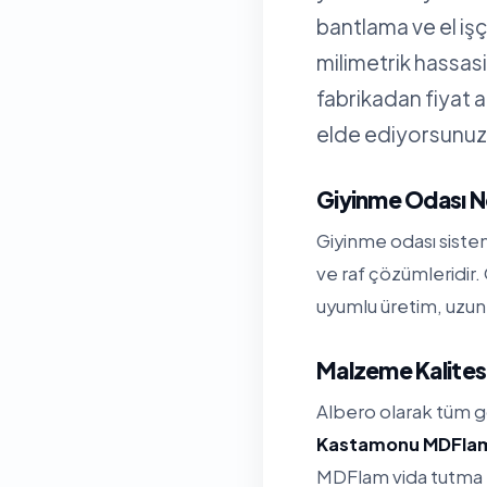
bantlama ve el işç
milimetrik hassa
fabrikadan fiyat 
elde ediyorsunuz
Giyinme Odası N
Giyinme odası sistem
ve raf çözümleridir.
uyumlu üretim, uzun 
Malzeme Kalitesi
Albero olarak tüm 
Kastamonu MDFla
MDFlam vida tutma k