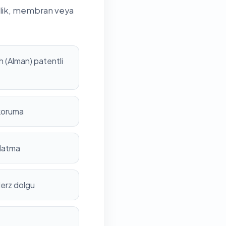
rilik, membran veya
 (Alman) patentli
 koruma
nlatma
derz dolgu