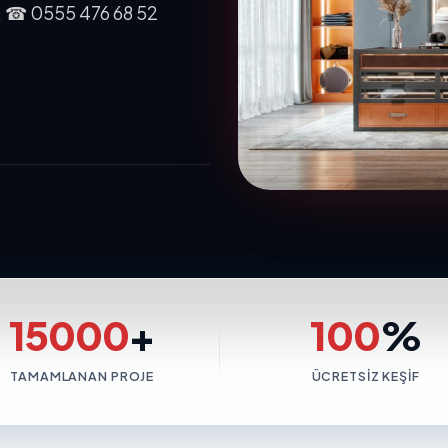
uz. ☎ 0555 476 68 52
15000
+
100
%
TAMAMLANAN PROJE
ÜCRETSIZ KEŞIF