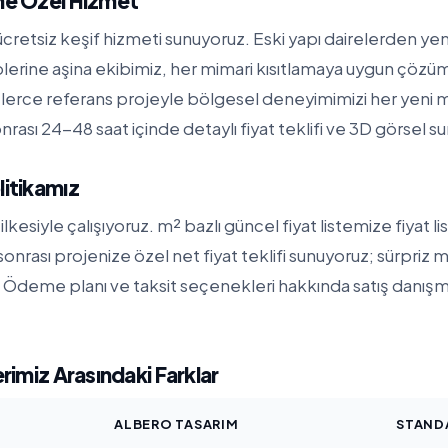
ine Özel Hizmet
cretsiz keşif hizmeti sunuyoruz. Eski yapı dairelerden yeni
iplerine aşina ekibimiz, her mimari kısıtlamaya uygun çözüml
erce referans projeyle bölgesel deneyimimizi her yeni 
nrası 24-48 saat içinde detaylı fiyat teklifi ve 3D görsel s
litikamız
ilkesiyle çalışıyoruz. m² bazlı güncel fiyat listemize
fiyat l
f sonrası projenize özel net fiyat teklifi sunuyoruz; sürpriz m
Ödeme planı ve taksit seçenekleri hakkında satış danışma
erimiz Arasındaki Farklar
ALBERO TASARIM
STAND