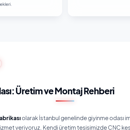
kleri.
sı: Üretim ve Montaj Rehberi
abrikası
olarak İstanbul genelinde giyinme odası i
hizmet veriyoruz. Kendi üretim tesisimizde CNC ke