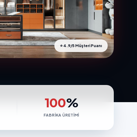
⭐ 4.9/5 Müşteri Puanı
100
%
FABRIKA ÜRETIMI