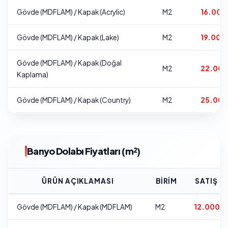
Gövde (MDFLAM) / Kapak (Acrylic)
M2
16.000
Gövde (MDFLAM) / Kapak (Lake)
M2
19.000 
Gövde (MDFLAM) / Kapak (Doğal
M2
22.000
Kaplama)
Gövde (MDFLAM) / Kapak (Country)
M2
25.000
Banyo Dolabı Fiyatları (m²)
ÜRÜN AÇIKLAMASI
BIRIM
SATIŞ FI
Gövde (MDFLAM) / Kapak (MDFLAM)
M2
12.000 T