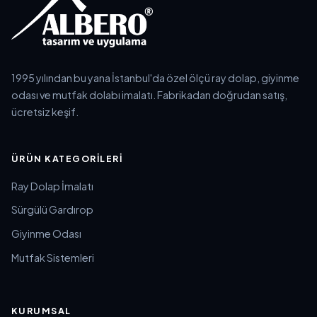
1995 yılından bu yana İstanbul'da özel ölçü ray dolap, giyinme
odası ve mutfak dolabı imalatı. Fabrikadan doğrudan satış,
ücretsiz keşif.
ÜRÜN KATEGORILERI
Ray Dolap İmalatı
Sürgülü Gardırop
Giyinme Odası
Mutfak Sistemleri
KURUMSAL