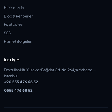
Hakkımızda
Blog & Rehberler
Fiyat Listesi
SSS
Hizmet Bölgeleri
İLETIŞIM
Feyzullah Mh. Yüzevler Bağdat Cd. No:264/A Maltepe —
İstanbul
+90 555 476 68 52
0555 476 68 52