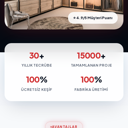
⭐ 4.9/5 Müşteri Puanı
30
+
15000
+
YILLIK TECRÜBE
TAMAMLANAN PROJE
100
%
100
%
ÜCRETSIZ KEŞIF
FABRIKA ÜRETIMI
AVANTAJLAR