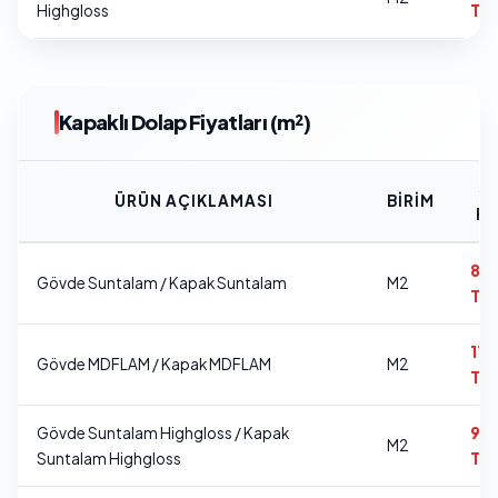
Highgloss
TL
Kapaklı Dolap Fiyatları (m²)
SA
ÜRÜN AÇIKLAMASI
BIRIM
FI
8.
Gövde Suntalam / Kapak Suntalam
M2
TL
11.
Gövde MDFLAM / Kapak MDFLAM
M2
TL
Gövde Suntalam Highgloss / Kapak
9.
M2
Suntalam Highgloss
TL