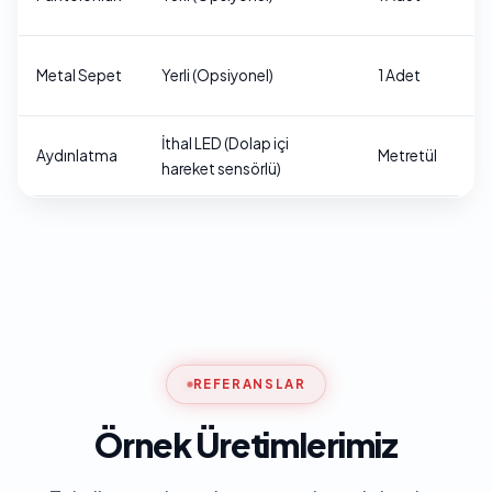
TL
7.
Metal Sepet
Yerli (Opsiyonel)
1 Adet
TL
İthal LED (Dolap içi
5.
Aydınlatma
Metretül
hareket sensörlü)
TL
REFERANSLAR
Örnek Üretimlerimiz