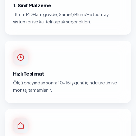
1. Sınıf Malzeme
18mm MDFlam gövde, Samet/Blum/Hettich ray
sistemleri ve kaliteli kapak seçenekleri.
Hızlı Teslimat
Ölçü onayından sonra 10-15 iş günü içinde üretim ve
montaj tamamlanır.