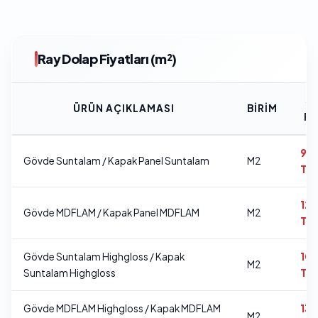
Ray Dolap Fiyatları (m²)
SA
ÜRÜN AÇIKLAMASI
BIRIM
FI
9.
Gövde Suntalam / Kapak Panel Suntalam
M2
TL
12
Gövde MDFLAM / Kapak Panel MDFLAM
M2
TL
Gövde Suntalam Highgloss / Kapak
10
M2
Suntalam Highgloss
TL
Gövde MDFLAM Highgloss / Kapak MDFLAM
13
M2