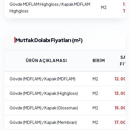
Gövde MDFLAM Highgloss / Kapak MDFLAM
12
M2
Highgloss
TL
Mutfak Dolabı Fiyatları (m²)
SAT
ÜRÜN AÇIKLAMASI
BIRIM
FIYA
Gövde (MDFLAM) / Kapak (MDFLAM)
M2
12.000
Gövde (MDFLAM) / Kapak (Highgloss)
M2
13.000
Gövde (MDFLAM) / Kapak (Glossmax)
M2
15.000
Gövde (MDFLAM) / Kapak (Membran)
M2
17.000 