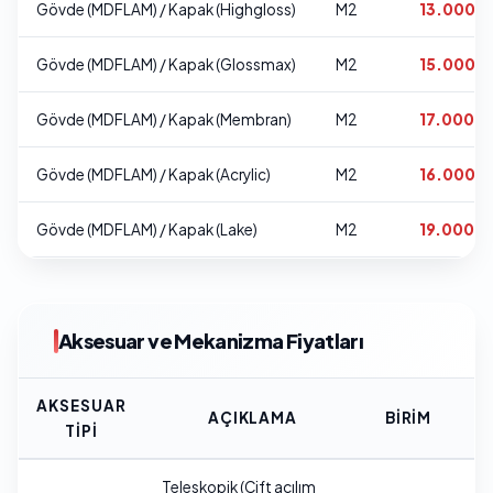
Gövde (MDFLAM) / Kapak (Highgloss)
M2
13.000 T
Gövde (MDFLAM) / Kapak (Glossmax)
M2
15.000 T
Gövde (MDFLAM) / Kapak (Membran)
M2
17.000 T
Gövde (MDFLAM) / Kapak (Acrylic)
M2
16.000 T
Gövde (MDFLAM) / Kapak (Lake)
M2
19.000 T
Aksesuar ve Mekanizma Fiyatları
AKSESUAR
S
AÇIKLAMA
BIRIM
TIPI
FI
Teleskopik (Çift açılım