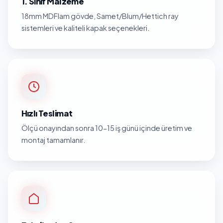
1. Sınıf Malzeme
18mm MDFlam gövde, Samet/Blum/Hettich ray
sistemleri ve kaliteli kapak seçenekleri.
Hızlı Teslimat
Ölçü onayından sonra 10-15 iş günü içinde üretim ve
montaj tamamlanır.