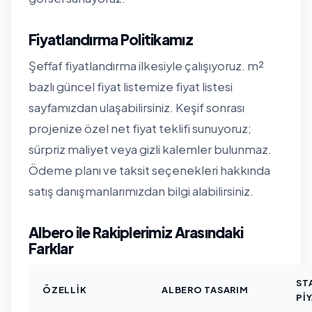
Fiyatlandırma Politikamız
Şeffaf fiyatlandırma ilkesiyle çalışıyoruz. m²
bazlı güncel fiyat listemize
fiyat listesi
sayfamızdan
ulaşabilirsiniz. Keşif sonrası
projenize özel net fiyat teklifi sunuyoruz;
sürpriz maliyet veya gizli kalemler bulunmaz.
Ödeme planı ve taksit seçenekleri hakkında
satış danışmanlarımızdan bilgi alabilirsiniz.
Albero ile Rakiplerimiz Arasındaki
Farklar
ST
ÖZELLIK
ALBERO TASARIM
PI