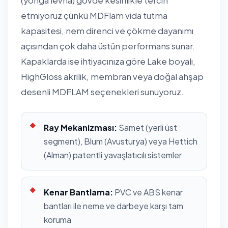
(yonga levha) gövde kesinlikle tercih
etmiyoruz çünkü MDFlam vida tutma
kapasitesi, nem direnci ve çökme dayanımı
açısından çok daha üstün performans sunar.
Kapaklarda ise ihtiyacınıza göre Lake boyalı,
HighGloss akrilik, membran veya doğal ahşap
desenli MDFLAM seçenekleri sunuyoruz.
Ray Mekanizması:
Samet (yerli üst
segment), Blum (Avusturya) veya Hettich
(Alman) patentli yavaşlatıcılı sistemler
Kenar Bantlama:
PVC ve ABS kenar
bantları ile neme ve darbeye karşı tam
koruma