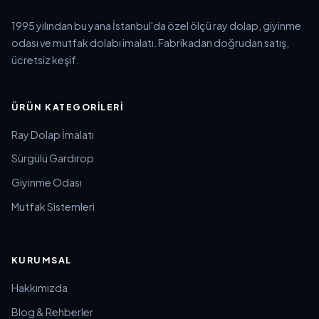
1995 yılından bu yana İstanbul'da özel ölçü ray dolap, giyinme
odası ve mutfak dolabı imalatı. Fabrikadan doğrudan satış,
ücretsiz keşif.
ÜRÜN KATEGORILERI
Ray Dolap İmalatı
Sürgülü Gardırop
Giyinme Odası
Mutfak Sistemleri
KURUMSAL
Hakkımızda
Blog & Rehberler