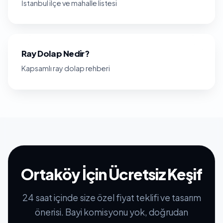
İstanbul ilçe ve mahalle listesi
Ray Dolap Nedir?
Kapsamlı ray dolap rehberi
Ortaköy İçin Ücretsiz Keşif
24 saat içinde size özel fiyat teklifi ve tasarım
önerisi. Bayi komisyonu yok, doğrudan