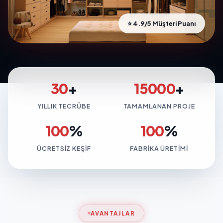
⭐ 4.9/5 Müşteri Puanı
30
+
15000
+
YILLIK TECRÜBE
TAMAMLANAN PROJE
100
%
100
%
ÜCRETSIZ KEŞIF
FABRIKA ÜRETIMI
AVANTAJLAR