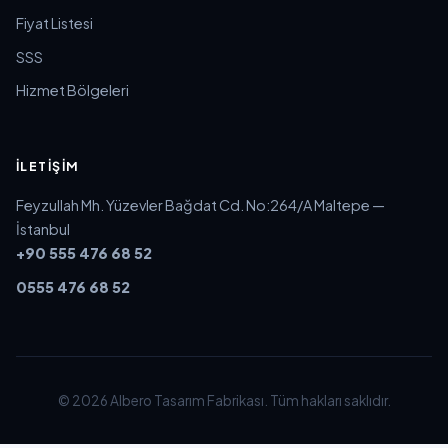
Fiyat Listesi
SSS
Hizmet Bölgeleri
İLETIŞIM
Feyzullah Mh. Yüzevler Bağdat Cd. No:264/A Maltepe —
İstanbul
+90 555 476 68 52
0555 476 68 52
© 2026 Albero Tasarım Fabrikası. Tüm hakları saklıdır.