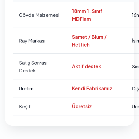
18mm 1. Sınıf
Gövde Malzemesi
16
MDFlam
Samet / Blum /
Ray Markası
İsi
Hettich
Satış Sonrası
Aktif destek
Sını
Destek
Üretim
Kendi Fabrikamız
Dı
Keşif
Ücretsiz
Ücr