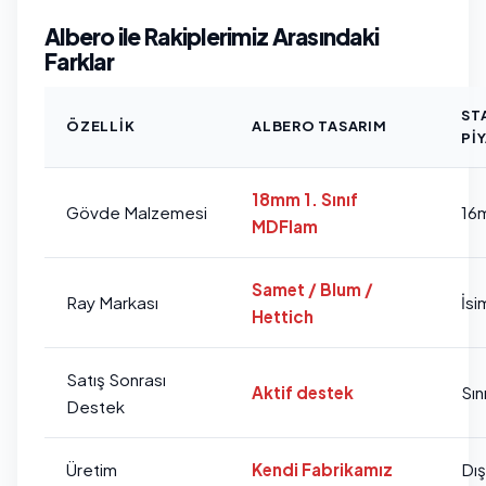
Albero ile Rakiplerimiz Arasındaki
Farklar
ST
ÖZELLIK
ALBERO TASARIM
PI
18mm 1. Sınıf
Gövde Malzemesi
16
MDFlam
Samet / Blum /
Ray Markası
İsi
Hettich
Satış Sonrası
Aktif destek
Sını
Destek
Üretim
Kendi Fabrikamız
Dı