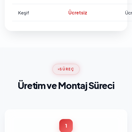
Keşif
Ücretsiz
Ücr
SÜREÇ
Üretim ve Montaj Süreci
1