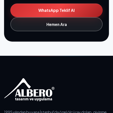
WhatsApp Teklif Al
Hemen Ara
1995 yılından bu yana İstanbul'da özel ölçü ray dolap, giyinme