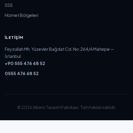
SSS
Hizmet Bölgeleri
İLETIŞIM
Feyzullah Mh. Yüzevler Bağdat Cd. No:264/A Maltepe —
İstanbul
+90 555 476 68 52
0555 476 68 52
© 2026 Albero Tasarım Fabrikası. Tüm hakları saklıdır.