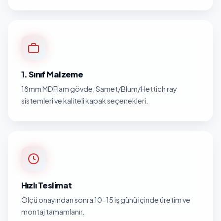
1. Sınıf Malzeme
18mm MDFlam gövde, Samet/Blum/Hettich ray
sistemleri ve kaliteli kapak seçenekleri.
Hızlı Teslimat
Ölçü onayından sonra 10-15 iş günü içinde üretim ve
montaj tamamlanır.