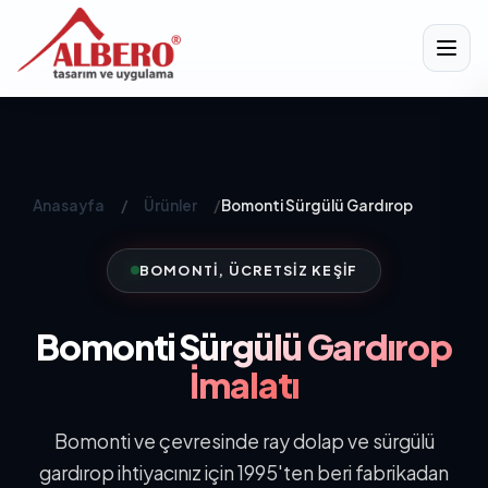
Anasayfa
/
Ürünler
/
Bomonti Sürgülü Gardırop
BOMONTI, ÜCRETSIZ KEŞIF
Bomonti
Sürgülü Gardırop
İmalatı
Bomonti ve çevresinde ray dolap ve sürgülü
gardırop ihtiyacınız için 1995'ten beri fabrikadan