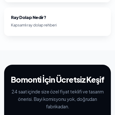
Ray Dolap Nedir?
Kapsamlı ray dolap rehberi
Bomonti İçin Ücretsiz Keşif
24 saat içinde size özel fiyat teklifi ve tasarım
önerisi. Bayi komisyonu yok, doğrudan
fabrikadan.