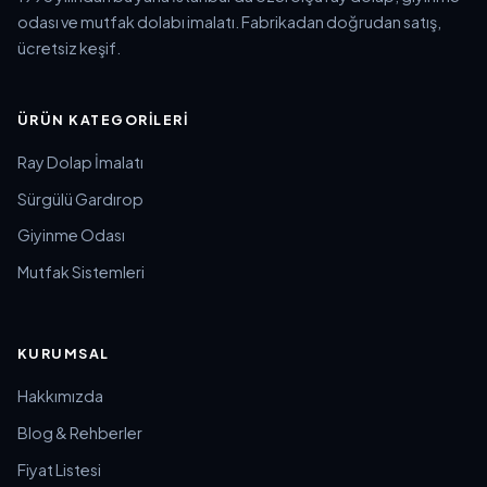
odası ve mutfak dolabı imalatı. Fabrikadan doğrudan satış,
ücretsiz keşif.
ÜRÜN KATEGORILERI
Ray Dolap İmalatı
Sürgülü Gardırop
Giyinme Odası
Mutfak Sistemleri
KURUMSAL
Hakkımızda
Blog & Rehberler
Fiyat Listesi