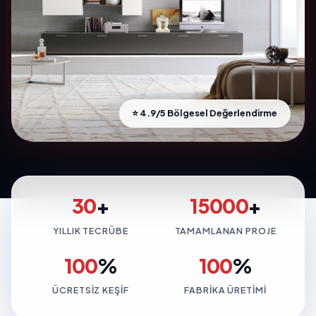
⭐ 4.9/5 Bölgesel Değerlendirme
30
+
15000
+
YILLIK TECRÜBE
TAMAMLANAN PROJE
100
%
100
%
ÜCRETSIZ KEŞIF
FABRIKA ÜRETIMI