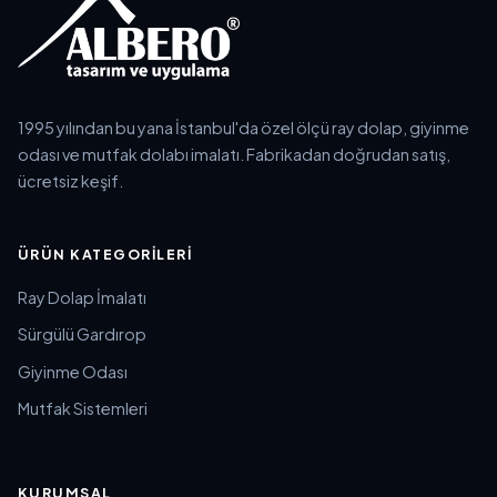
1995 yılından bu yana İstanbul'da özel ölçü ray dolap, giyinme
odası ve mutfak dolabı imalatı. Fabrikadan doğrudan satış,
ücretsiz keşif.
ÜRÜN KATEGORILERI
Ray Dolap İmalatı
Sürgülü Gardırop
Giyinme Odası
Mutfak Sistemleri
KURUMSAL