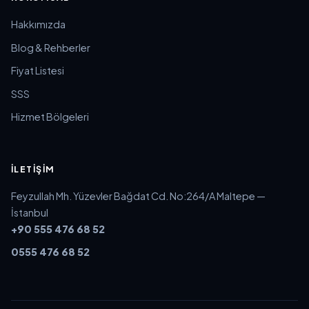
Hakkımızda
Blog & Rehberler
Fiyat Listesi
SSS
Hizmet Bölgeleri
İLETIŞIM
Feyzullah Mh. Yüzevler Bağdat Cd. No:264/A Maltepe —
İstanbul
+90 555 476 68 52
0555 476 68 52