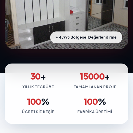
⭐ 4.9/5 Bölgesel Değerlendirme
30
+
15000
+
YILLIK TECRÜBE
TAMAMLANAN PROJE
100
%
100
%
ÜCRETSIZ KEŞIF
FABRIKA ÜRETIMI