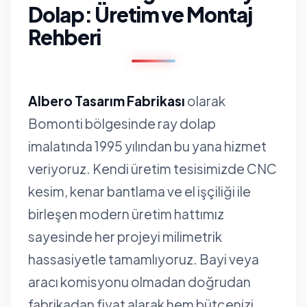
Dolap: Üretim ve Montaj
Rehberi
Albero Tasarım Fabrikası
olarak
Bomonti bölgesinde ray dolap
imalatında 1995 yılından bu yana hizmet
veriyoruz. Kendi üretim tesisimizde CNC
kesim, kenar bantlama ve el işçiliği ile
birleşen modern üretim hattımız
sayesinde her projeyi milimetrik
hassasiyetle tamamlıyoruz. Bayi veya
aracı komisyonu olmadan doğrudan
fabrikadan fiyat alarak hem bütçenizi