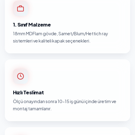
1. Sınıf Malzeme
18mm MDFlam gövde, Samet/Blum/Hettich ray
sistemleri ve kaliteli kapak seçenekleri.
Hızlı Teslimat
Ölçü onayından sonra 10-15 iş günü içinde üretim ve
montaj tamamlanır.