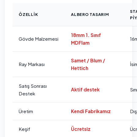
ST
ÖZELLIK
ALBERO TASARIM
PI
18mm 1. Sınıf
Gövde Malzemesi
16
MDFlam
Samet / Blum /
Ray Markası
İsi
Hettich
Satış Sonrası
Aktif destek
Sını
Destek
Üretim
Kendi Fabrikamız
Dı
Keşif
Ücretsiz
Ücr