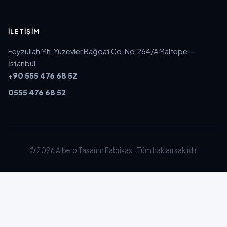
İLETIŞIM
Feyzullah Mh. Yüzevler Bağdat Cd. No:264/A Maltepe —
İstanbul
+90 555 476 68 52
0555 476 68 52
© 2026 Albero Tasarım Fabrikası. Tüm hakları saklıdır.