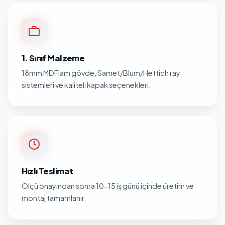
1. Sınıf Malzeme
18mm MDFlam gövde, Samet/Blum/Hettich ray
sistemleri ve kaliteli kapak seçenekleri.
Hızlı Teslimat
Ölçü onayından sonra 10-15 iş günü içinde üretim ve
montaj tamamlanır.