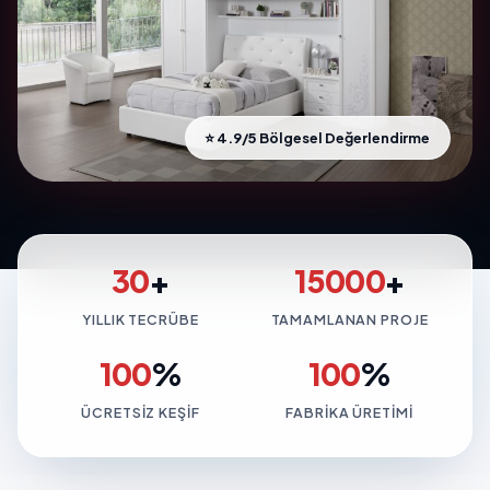
⭐ 4.9/5 Bölgesel Değerlendirme
30
+
15000
+
YILLIK TECRÜBE
TAMAMLANAN PROJE
100
%
100
%
ÜCRETSIZ KEŞIF
FABRIKA ÜRETIMI