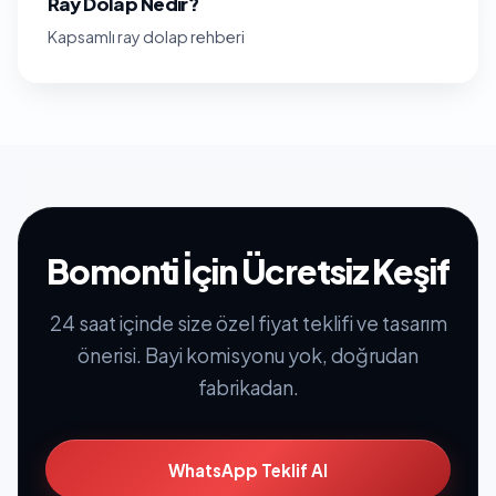
Ray Dolap Nedir?
Kapsamlı ray dolap rehberi
Bomonti İçin Ücretsiz Keşif
24 saat içinde size özel fiyat teklifi ve tasarım
önerisi. Bayi komisyonu yok, doğrudan
fabrikadan.
WhatsApp Teklif Al