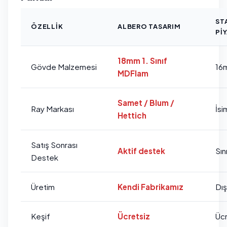
ST
ÖZELLIK
ALBERO TASARIM
PI
18mm 1. Sınıf
Gövde Malzemesi
16
MDFlam
Samet / Blum /
Ray Markası
İsi
Hettich
Satış Sonrası
Aktif destek
Sını
Destek
Üretim
Kendi Fabrikamız
Dı
Keşif
Ücretsiz
Ücr