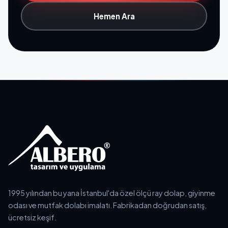
Hemen Ara
1995 yılından bu yana İstanbul'da özel ölçü ray dolap, giyinme
odası ve mutfak dolabı imalatı. Fabrikadan doğrudan satış,
ücretsiz keşif.