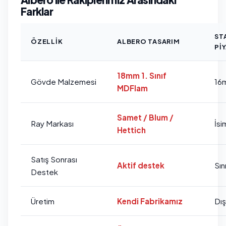
Farklar
ST
ÖZELLIK
ALBERO TASARIM
PI
18mm 1. Sınıf
Gövde Malzemesi
16
MDFlam
Samet / Blum /
Ray Markası
İsi
Hettich
Satış Sonrası
Aktif destek
Sını
Destek
Üretim
Kendi Fabrikamız
Dı