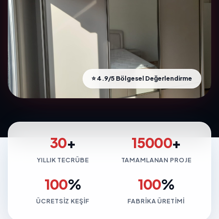
⭐ 4.9/5 Bölgesel Değerlendirme
30
+
15000
+
YILLIK TECRÜBE
TAMAMLANAN PROJE
100
%
100
%
ÜCRETSIZ KEŞIF
FABRIKA ÜRETIMI