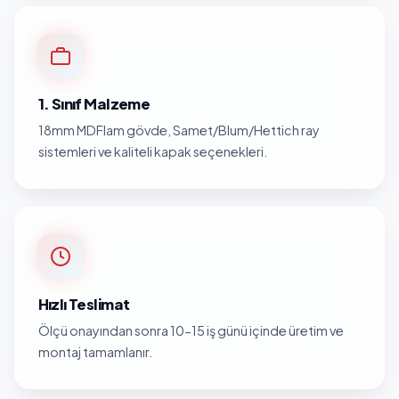
1. Sınıf Malzeme
18mm MDFlam gövde, Samet/Blum/Hettich ray
sistemleri ve kaliteli kapak seçenekleri.
Hızlı Teslimat
Ölçü onayından sonra 10-15 iş günü içinde üretim ve
montaj tamamlanır.