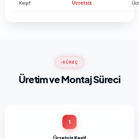
Keşif
Ücretsiz
Ücr
SÜREÇ
Üretim ve Montaj Süreci
1
Ücretsiz Keşif