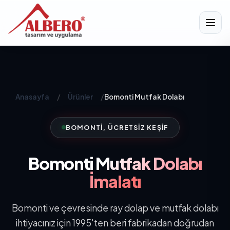
Anasayfa
/
Ürünler
/
Bomonti Mutfak Dolabı
BOMONTI, ÜCRETSIZ KEŞIF
Bomonti
Mutfak Dolabı
İmalatı
Bomonti ve çevresinde ray dolap ve mutfak dolabı
ihtiyacınız için 1995'ten beri fabrikadan doğrudan