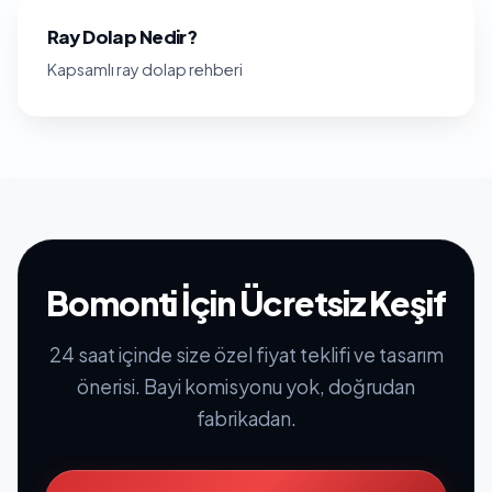
Ray Dolap Nedir?
Kapsamlı ray dolap rehberi
Bomonti İçin Ücretsiz Keşif
24 saat içinde size özel fiyat teklifi ve tasarım
önerisi. Bayi komisyonu yok, doğrudan
fabrikadan.