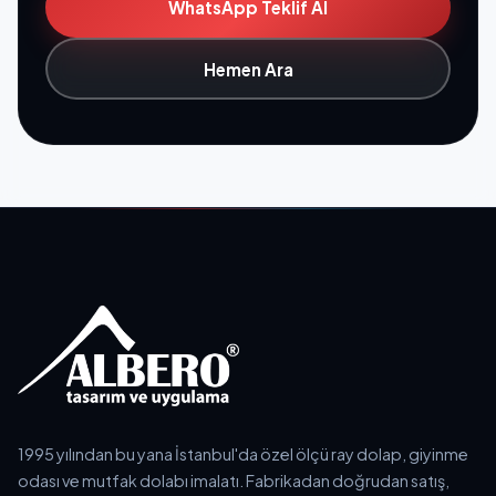
WhatsApp Teklif Al
Hemen Ara
1995 yılından bu yana İstanbul'da özel ölçü ray dolap, giyinme
odası ve mutfak dolabı imalatı. Fabrikadan doğrudan satış,