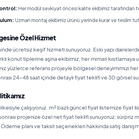
ontrol:
Her modül sevkiyat öncesi kalite ekibimiz tarafından tes
rulum:
Uzman montaj ekibimiz ürünü yerinde kurar ve teslim tut
gesine Özel Hizmet
de ücretsiz keşif hizmeti sunuyoruz. Eski yapı dairelerde
rklı konut tiplerine aşina ekibimiz, her mimari kısıtlamay
mız yüzlerce referans projeyle bölgesel deneyimimizi her
nrası 24-48 saat içinde detaylı fiyat teklifi ve 3D görsel s
litikamız
ilkesiyle çalışıyoruz. m² bazlı güncel fiyat listemize
fiyat l
f sonrası projenize özel net fiyat teklifi sunuyoruz; sürpriz m
Ödeme planı ve taksit seçenekleri hakkında satış danışma