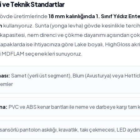
 ve Teknik Standartlar
gövde üretimlerinde
18 mm kalınlığında 1. Sınıf Yıldız En
m
kullanıyoruz. Sunta (yonga levha) gövde kesinlikle terc
apasitesi, nem direnci ve çökme dayanımı açısından çok
apaklarda ise ihtiyacınıza göre Lake boyalı, HighGloss ak
i MDFLAM seçenekleri sunuyoruz.
ası:
Samet (yerli üst segment), Blum (Avusturya) veya Hettich
stemler
ma:
PVC ve ABS kenar bantları ile neme ve darbeye karşı tam
sansörlü pantolon askılığı, kravatlık, takı çekmecesi, LED aydı