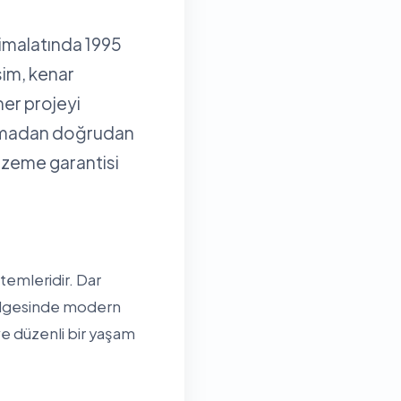
imalatında 1995
sim, kenar
her projeyi
olmadan doğrudan
alzeme garantisi
temleridir. Dar
bölgesinde modern
ve düzenli bir yaşam