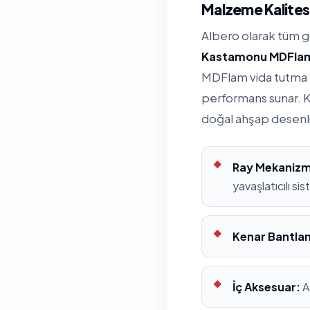
Malzeme Kalitesi
Albero olarak tüm 
Kastamonu MDFla
MDFlam vida tutma k
performans sunar. K
doğal ahşap desenl
Ray Mekanizm
yavaşlatıcılı si
Kenar Bantla
İç Aksesuar:
A