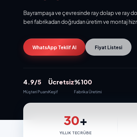
Bayrampaşa ve çevresinde ray dolap ve ray dola
beri fabrikadan doğrudan üretim ve montaj hiz
WhatsApp Teklif Al
Fiyat Listesi
4.9/5
Ücretsiz
%100
Müşteri Puanı
Keşif
Fabrika Üretimi
30
+
YILLIK TECRÜBE