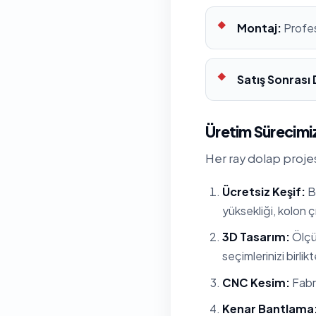
Montaj:
Profes
Satış Sonrası
Üretim Sürecimiz
Her ray dolap projes
Ücretsiz Keşif:
Ba
yüksekliği, kolon çı
3D Tasarım:
Ölçül
seçimlerinizi birlik
CNC Kesim:
Fabri
Kenar Bantlama