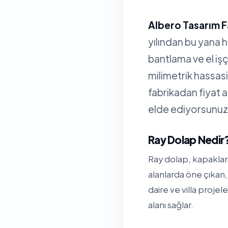
Albero Tasarım F
yılından bu yana 
bantlama ve el işç
milimetrik hassa
fabrikadan fiyat 
elde ediyorsunuz
Ray Dolap Nedir
Ray dolap, kapakları
alanlarda öne çıkan
daire ve villa proje
alanı sağlar.