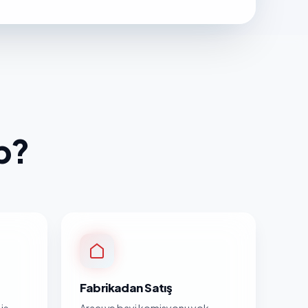
p?
Fabrikadan Satış
iş
Aracı ve bayi komisyonu yok.