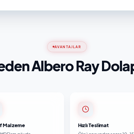
AVANTAJLAR
eden Albero Ray Dola
nıf Malzeme
Hızlı Teslimat
MDFlam gövde,
Ölçü onayından sonra 10-15 