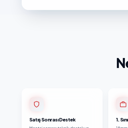
N
Satış Sonrası Destek
1. Sı
Montaj sonrası teknik destek ve
18mm 