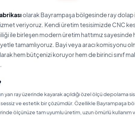
abrikası
olarak Bayrampaşa bölgesinde ray dolap 
hizmet veriyoruz. Kendi üretim tesisimizde CNC ke
iliği ile birleşen modern üretim hattımız sayesinde 
siyetle tamamlıyoruz. Bayi veya aracı komisyonu 
alarak hem bütçenizi koruyor hem de birinci sınıf m
.
?
n yan ray üzerinde kayarak açıldığı özel ölçü depolama sis
, sessiz ve estetik bir çözümdür. Özellikle Bayrampaşa 
lerinde ölçünüze tam uyumlu üretim, uzun ömürlü kullanım 