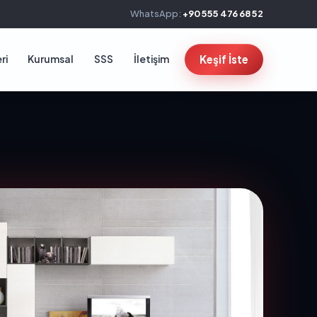
WhatsApp:
+90 555 476 68 52
ri
Kurumsal
SSS
İletişim
Keşif İste