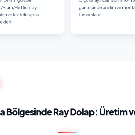
/Blum/Hettich ray
günü içinde üretim ve monta
leri ve kaliteli kapak
tamamlanır.
kleri.
 Bölgesinde Ray Dolap: Üretim v