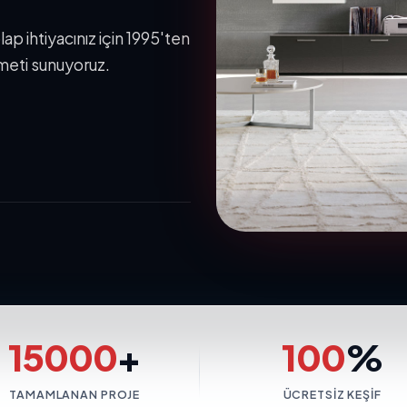
p ihtiyacınız için 1995'ten
meti sunuyoruz.
15000
+
100
%
TAMAMLANAN PROJE
ÜCRETSIZ KEŞIF