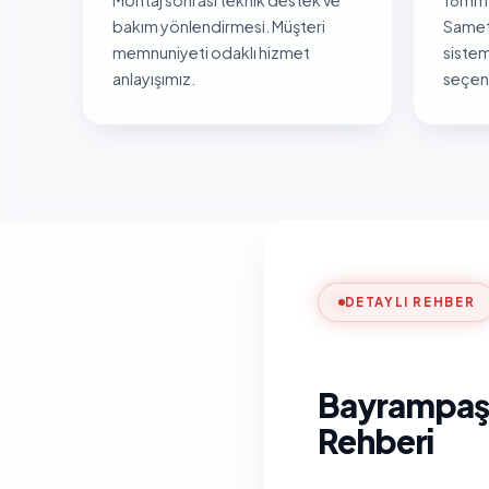
bakım yönlendirmesi. Müşteri
Samet
memnuniyeti odaklı hizmet
sistem
anlayışımız.
seçene
DETAYLI REHBER
Bayrampaşa
Rehberi