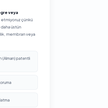
tegre veya
ih etmiyoruz çünkü
 daha üstün
rilik, membran veya
 (Alman) patentli
 koruma
nlatma