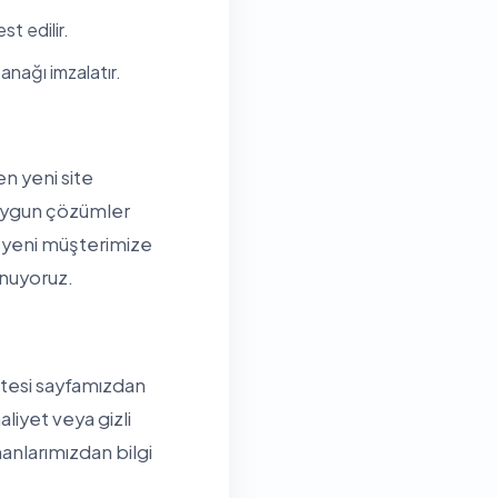
t edilir.
anağı imzalatır.
n yeni site
a uygun çözümler
 yeni müşterimize
unuyoruz.
istesi sayfamızdan
aliyet veya gizli
nlarımızdan bilgi