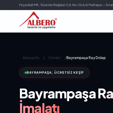
Feyzullah Mh. Yüzevler Bağdat Cd. No:264/A Maltepe — İsta
Anasayfa
/
Ürünler
/
Bayrampaşa Ray Dolap
BAYRAMPAŞA, ÜCRETSIZ KEŞIF
Bayrampaşa
Ra
İmalatı