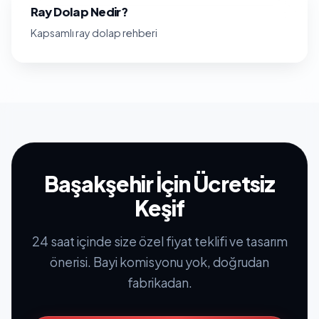
Ray Dolap Nedir?
Kapsamlı ray dolap rehberi
Başakşehir İçin Ücretsiz
Keşif
24 saat içinde size özel fiyat teklifi ve tasarım
önerisi. Bayi komisyonu yok, doğrudan
fabrikadan.