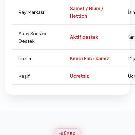
Samet / Blum /
Ray Markası
İsi
Hettich
Satış Sonrası
Aktif destek
Sını
Destek
Üretim
Kendi Fabrikamız
Dı
Keşif
Ücretsiz
Ücr
SÜREÇ