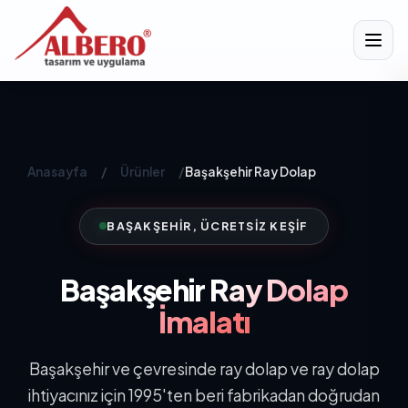
Anasayfa
/
Ürünler
/
Başakşehir Ray Dolap
BAŞAKŞEHIR, ÜCRETSIZ KEŞIF
Başakşehir
Ray Dolap
İmalatı
Başakşehir ve çevresinde ray dolap ve ray dolap
ihtiyacınız için 1995'ten beri fabrikadan doğrudan