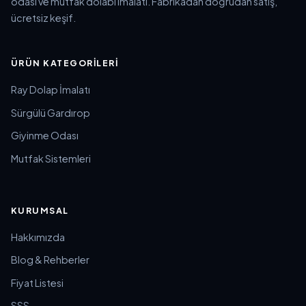
odası ve mutfak dolabı imalatı. Fabrikadan doğrudan satış,
ücretsiz keşif.
ÜRÜN KATEGORILERI
Ray Dolap İmalatı
Sürgülü Gardırop
Giyinme Odası
Mutfak Sistemleri
KURUMSAL
Hakkımızda
Blog & Rehberler
Fiyat Listesi
SSS