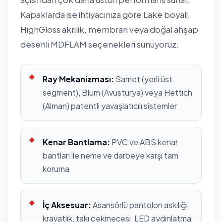
Kapaklarda ise ihtiyacınıza göre Lake boyalı,
HighGloss akrilik, membran veya doğal ahşap
desenli MDFLAM seçenekleri sunuyoruz.
Ray Mekanizması:
Samet (yerli üst
segment), Blum (Avusturya) veya Hettich
(Alman) patentli yavaşlatıcılı sistemler
Kenar Bantlama:
PVC ve ABS kenar
bantları ile neme ve darbeye karşı tam
koruma
İç Aksesuar:
Asansörlü pantolon askılığı,
kravatlık, takı çekmecesi, LED aydınlatma