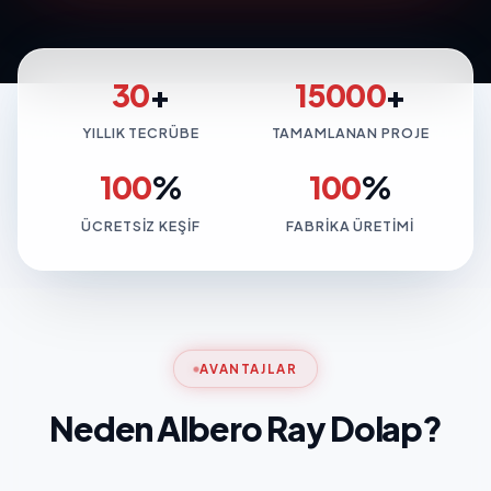
30
+
15000
+
YILLIK TECRÜBE
TAMAMLANAN PROJE
100
%
100
%
ÜCRETSIZ KEŞIF
FABRIKA ÜRETIMI
AVANTAJLAR
Neden Albero Ray Dolap?