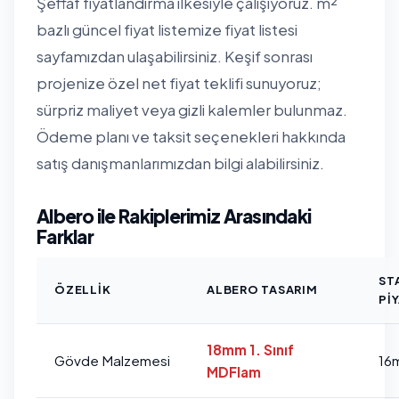
Şeffaf fiyatlandırma ilkesiyle çalışıyoruz. m²
bazlı güncel fiyat listemize
fiyat listesi
sayfamızdan
ulaşabilirsiniz. Keşif sonrası
projenize özel net fiyat teklifi sunuyoruz;
sürpriz maliyet veya gizli kalemler bulunmaz.
Ödeme planı ve taksit seçenekleri hakkında
satış danışmanlarımızdan bilgi alabilirsiniz.
Albero ile Rakiplerimiz Arasındaki
Farklar
ST
ÖZELLIK
ALBERO TASARIM
PI
18mm 1. Sınıf
Gövde Malzemesi
16
MDFlam