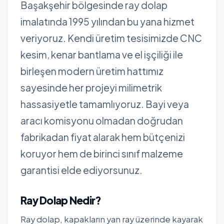
Başakşehir bölgesinde ray dolap
imalatında 1995 yılından bu yana hizmet
veriyoruz. Kendi üretim tesisimizde CNC
kesim, kenar bantlama ve el işçiliği ile
birleşen modern üretim hattımız
sayesinde her projeyi milimetrik
hassasiyetle tamamlıyoruz. Bayi veya
aracı komisyonu olmadan doğrudan
fabrikadan fiyat alarak hem bütçenizi
koruyor hem de birinci sınıf malzeme
garantisi elde ediyorsunuz.
Ray Dolap Nedir?
Ray dolap, kapakların yan ray üzerinde kayarak