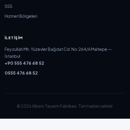
SSS
Hizmet Bölgeleri
İLETIŞIM
Feyzullah Mh. Yüzevler Bağdat Cd. No:264/A Maltepe —
İstanbul
+90 555 476 68 52
0555 476 68 52
© 2026 Albero Tasarım Fabrikası. Tüm hakları saklıdır.