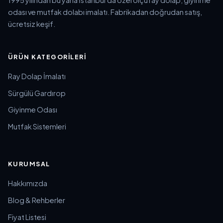
odası ve mutfak dolabı imalatı. Fabrikadan doğrudan satış,
ücretsiz keşif.
ÜRÜN KATEGORILERI
Ray Dolap İmalatı
Sürgülü Gardırop
Giyinme Odası
Mutfak Sistemleri
KURUMSAL
Hakkımızda
Blog & Rehberler
Fiyat Listesi