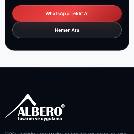
WhatsApp Teklif Al
Hemen Ara
1995 yılından bu yana İstanbul'da özel ölçü ray dolap, giyinme