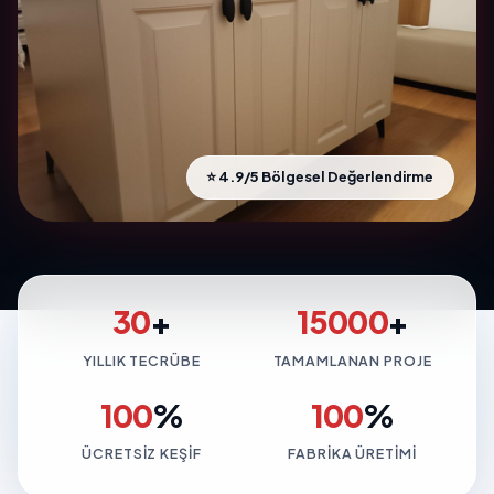
⭐ 4.9/5 Bölgesel Değerlendirme
30
+
15000
+
YILLIK TECRÜBE
TAMAMLANAN PROJE
100
%
100
%
ÜCRETSIZ KEŞIF
FABRIKA ÜRETIMI