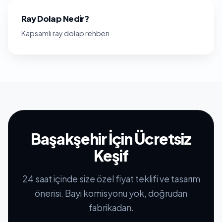
Ray Dolap Nedir?
Kapsamlı ray dolap rehberi
Başakşehir İçin Ücretsiz
Keşif
24 saat içinde size özel fiyat teklifi ve tasarım
önerisi. Bayi komisyonu yok, doğrudan
fabrikadan.