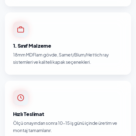
1. Sınıf Malzeme
18mm MDFlam gövde, Samet/Blum/Hettich ray
sistemleri ve kaliteli kapak seçenekleri.
Hızlı Teslimat
Ölçü onayından sonra 10-15 iş günü içinde üretim ve
montaj tamamlanır.