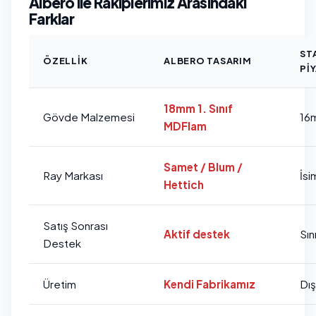
Albero ile Rakiplerimiz Arasındaki
Farklar
ST
ÖZELLIK
ALBERO TASARIM
PI
18mm 1. Sınıf
Gövde Malzemesi
16
MDFlam
Samet / Blum /
Ray Markası
İsi
Hettich
Satış Sonrası
Aktif destek
Sını
Destek
Üretim
Kendi Fabrikamız
Dı