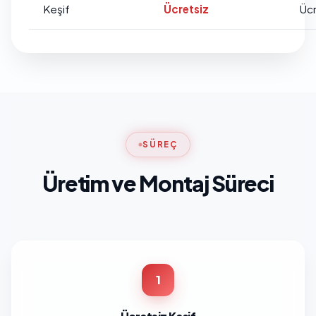
Keşif
Ücretsiz
Ücr
SÜREÇ
Üretim ve Montaj Süreci
1