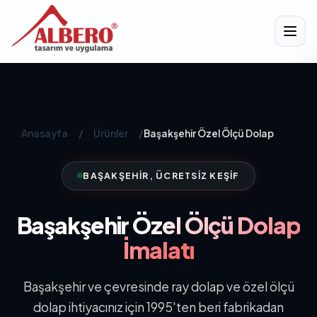
Anasayfa
/
Ürünler
/
Başakşehir Özel Ölçü Dolap
BAŞAKŞEHIR, ÜCRETSIZ KEŞIF
Başakşehir
Özel Ölçü Dolap
İmalatı
Başakşehir ve çevresinde ray dolap ve özel ölçü
dolap ihtiyacınız için 1995'ten beri fabrikadan