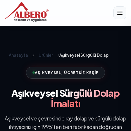
Anasayfa
/
Ürünler
/
Aşıkveysel Sürgülü Dolap
AŞIKVEYSEL, ÜCRETSIZ KEŞIF
Aşıkveysel
Sürgülü Dolap
İmalatı
Aşıkveysel ve çevresinde ray dolap ve sürgülü dolap
ihtiyacınız için 1995'ten beri fabrikadan doğrudan