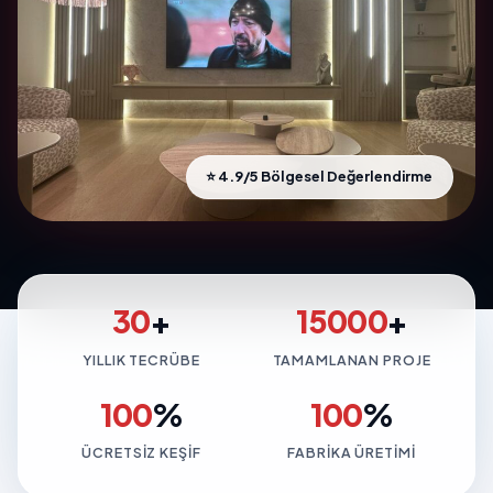
⭐ 4.9/5 Bölgesel Değerlendirme
30
+
15000
+
YILLIK TECRÜBE
TAMAMLANAN PROJE
100
%
100
%
ÜCRETSIZ KEŞIF
FABRIKA ÜRETIMI