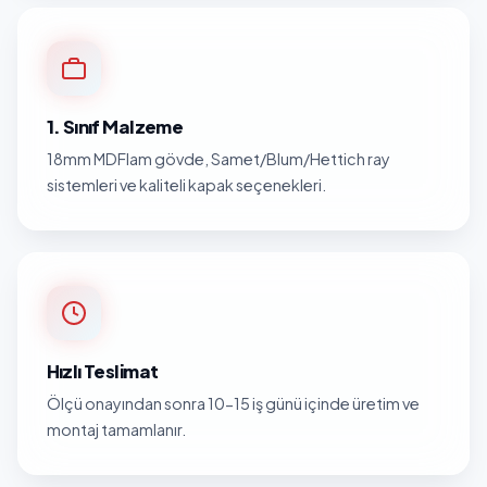
1. Sınıf Malzeme
18mm MDFlam gövde, Samet/Blum/Hettich ray
sistemleri ve kaliteli kapak seçenekleri.
Hızlı Teslimat
Ölçü onayından sonra 10-15 iş günü içinde üretim ve
montaj tamamlanır.