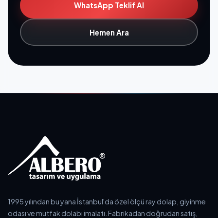
WhatsApp Teklif Al
Hemen Ara
1995 yılından bu yana İstanbul'da özel ölçü ray dolap, giyinme
odası ve mutfak dolabı imalatı. Fabrikadan doğrudan satış,