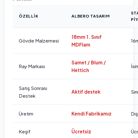
ST
ÖZELLIK
ALBERO TASARIM
PI
18mm 1. Sınıf
Gövde Malzemesi
16
MDFlam
Samet / Blum /
Ray Markası
İsi
Hettich
Satış Sonrası
Aktif destek
Sını
Destek
Üretim
Kendi Fabrikamız
Dı
Keşif
Ücretsiz
Ücr