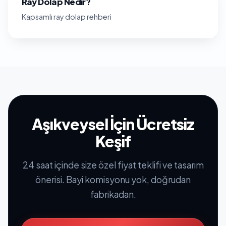
Ray Dolap Nedir?
Kapsamlı ray dolap rehberi
Aşıkveysel İçin Ücretsiz
Keşif
24 saat içinde size özel fiyat teklifi ve tasarım
önerisi. Bayi komisyonu yok, doğrudan
fabrikadan.