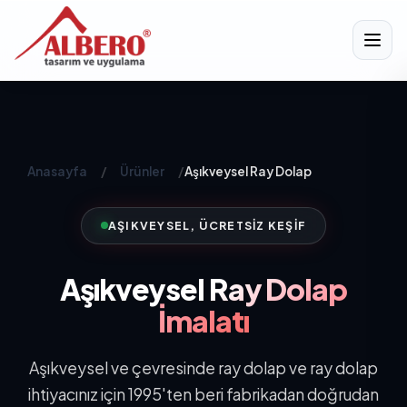
Anasayfa
/
Ürünler
/
Aşıkveysel Ray Dolap
AŞIKVEYSEL, ÜCRETSIZ KEŞIF
Aşıkveysel
Ray Dolap
İmalatı
Aşıkveysel ve çevresinde ray dolap ve ray dolap
ihtiyacınız için 1995'ten beri fabrikadan doğrudan