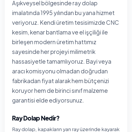
Aşıkveysel bölgesinde ray dolap
imalatında 1995 yılından bu yana hizmet
veriyoruz. Kendi üretim tesisimizde CNC
kesim, kenar bantlama ve el işçiliği ile
birleşen modern üretim hattımız
sayesinde her projeyi milimetrik
hassasiyetle tamamlıyoruz. Bayi veya
aracı komisyonu olmadan doğrudan
fabrikadan fiyat alarak hem bütçenizi
koruyor hem de birinci sınıf malzeme
garantisi elde ediyorsunuz.
Ray Dolap Nedir?
Ray dolap, kapakların yan ray üzerinde kayarak