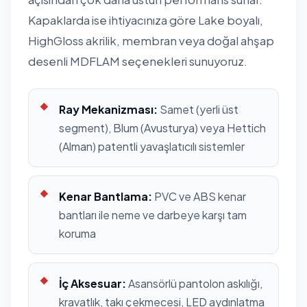
Kapaklarda ise ihtiyacınıza göre Lake boyalı,
HighGloss akrilik, membran veya doğal ahşap
desenli MDFLAM seçenekleri sunuyoruz.
Ray Mekanizması:
Samet (yerli üst
segment), Blum (Avusturya) veya Hettich
(Alman) patentli yavaşlatıcılı sistemler
Kenar Bantlama:
PVC ve ABS kenar
bantları ile neme ve darbeye karşı tam
koruma
İç Aksesuar:
Asansörlü pantolon askılığı,
kravatlık, takı çekmecesi, LED aydınlatma