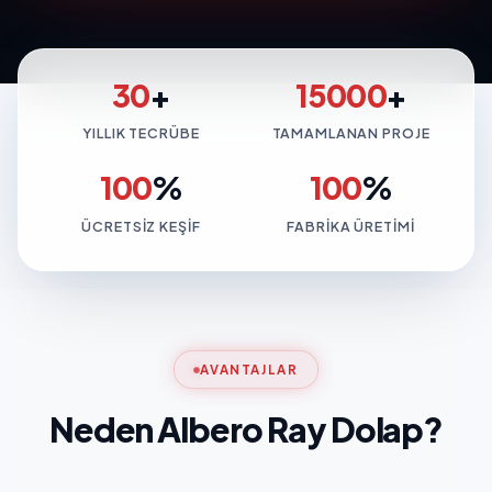
30
+
15000
+
YILLIK TECRÜBE
TAMAMLANAN PROJE
100
%
100
%
ÜCRETSIZ KEŞIF
FABRIKA ÜRETIMI
AVANTAJLAR
Neden Albero Ray Dolap?