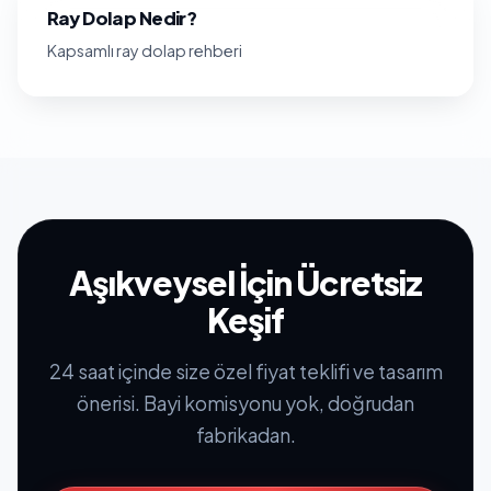
Ray Dolap Nedir?
Kapsamlı ray dolap rehberi
Aşıkveysel İçin Ücretsiz
Keşif
24 saat içinde size özel fiyat teklifi ve tasarım
önerisi. Bayi komisyonu yok, doğrudan
fabrikadan.