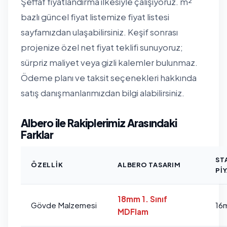
Şeffaf fiyatlandırma ilkesiyle çalışıyoruz. m²
bazlı güncel fiyat listemize
fiyat listesi
sayfamızdan
ulaşabilirsiniz. Keşif sonrası
projenize özel net fiyat teklifi sunuyoruz;
sürpriz maliyet veya gizli kalemler bulunmaz.
Ödeme planı ve taksit seçenekleri hakkında
satış danışmanlarımızdan bilgi alabilirsiniz.
Albero ile Rakiplerimiz Arasındaki
Farklar
ST
ÖZELLIK
ALBERO TASARIM
PI
18mm 1. Sınıf
Gövde Malzemesi
16
MDFlam