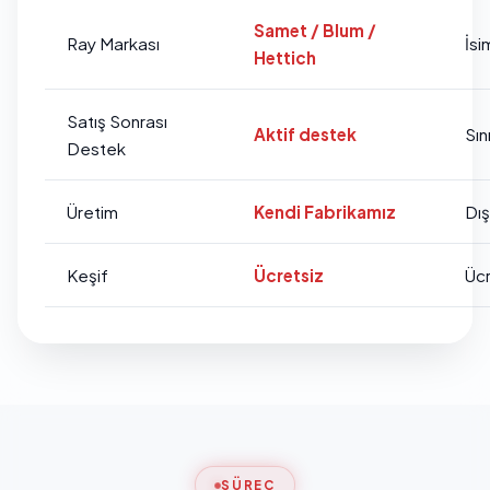
Samet / Blum /
Ray Markası
İsi
Hettich
Satış Sonrası
Aktif destek
Sını
Destek
Üretim
Kendi Fabrikamız
Dı
Keşif
Ücretsiz
Ücr
SÜREÇ