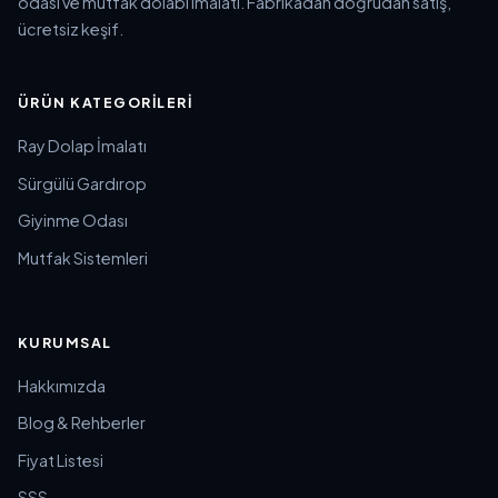
odası ve mutfak dolabı imalatı. Fabrikadan doğrudan satış,
ücretsiz keşif.
ÜRÜN KATEGORILERI
Ray Dolap İmalatı
Sürgülü Gardırop
Giyinme Odası
Mutfak Sistemleri
KURUMSAL
Hakkımızda
Blog & Rehberler
Fiyat Listesi
SSS