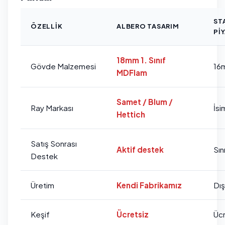
ST
ÖZELLIK
ALBERO TASARIM
PI
18mm 1. Sınıf
Gövde Malzemesi
16
MDFlam
Samet / Blum /
Ray Markası
İsi
Hettich
Satış Sonrası
Aktif destek
Sını
Destek
Üretim
Kendi Fabrikamız
Dı
Keşif
Ücretsiz
Ücr