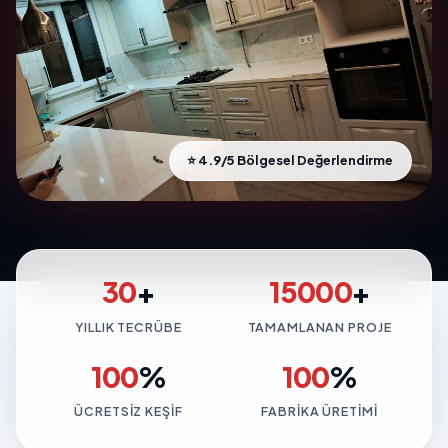
⭐ 4.9/5 Bölgesel Değerlendirme
30
+
15000
+
YILLIK TECRÜBE
TAMAMLANAN PROJE
100
%
100
%
ÜCRETSIZ KEŞIF
FABRIKA ÜRETIMI