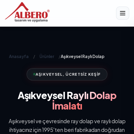
Anasayfa
/
Ürünler
/
Aşıkveysel Raylı Dolap
AŞIKVEYSEL, ÜCRETSIZ KEŞIF
Aşıkveysel
Raylı Dolap
İmalatı
Aşıkveysel ve çevresinde ray dolap ve raylı dolap
ihtiyacınız için 1995'ten beri fabrikadan doğrudan