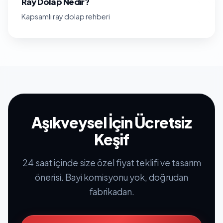
Ray Dolap Nedir?
Kapsamlı ray dolap rehberi
Aşıkveysel İçin Ücretsiz
Keşif
24 saat içinde size özel fiyat teklifi ve tasarım
önerisi. Bayi komisyonu yok, doğrudan
fabrikadan.