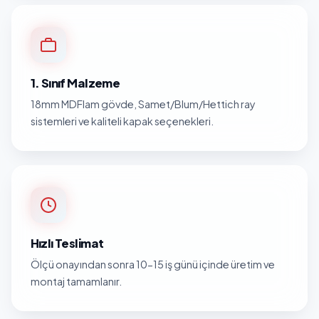
1. Sınıf Malzeme
18mm MDFlam gövde, Samet/Blum/Hettich ray
sistemleri ve kaliteli kapak seçenekleri.
Hızlı Teslimat
Ölçü onayından sonra 10-15 iş günü içinde üretim ve
montaj tamamlanır.