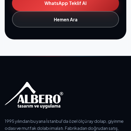
WhatsApp Teklif Al
Hemen Ara
1995 yılından bu yana İstanbul'da özel ölçü ray dolap, giyinme
odası ve mutfak dolabı imalatı. Fabrikadan doğrudan satış,