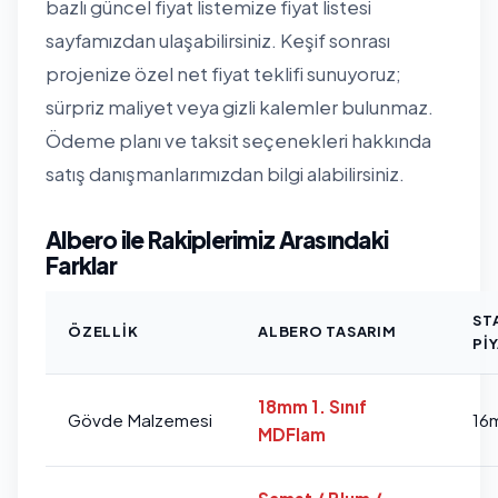
bazlı güncel fiyat listemize
fiyat listesi
sayfamızdan
ulaşabilirsiniz. Keşif sonrası
projenize özel net fiyat teklifi sunuyoruz;
sürpriz maliyet veya gizli kalemler bulunmaz.
Ödeme planı ve taksit seçenekleri hakkında
satış danışmanlarımızdan bilgi alabilirsiniz.
Albero ile Rakiplerimiz Arasındaki
Farklar
ST
ÖZELLIK
ALBERO TASARIM
PI
18mm 1. Sınıf
Gövde Malzemesi
16
MDFlam