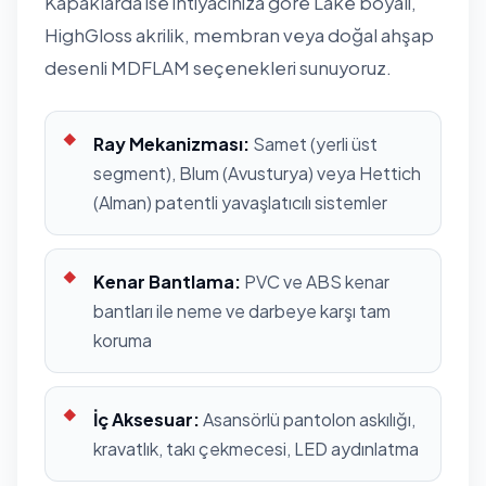
Kapaklarda ise ihtiyacınıza göre Lake boyalı,
HighGloss akrilik, membran veya doğal ahşap
desenli MDFLAM seçenekleri sunuyoruz.
Ray Mekanizması:
Samet (yerli üst
segment), Blum (Avusturya) veya Hettich
(Alman) patentli yavaşlatıcılı sistemler
Kenar Bantlama:
PVC ve ABS kenar
bantları ile neme ve darbeye karşı tam
koruma
İç Aksesuar:
Asansörlü pantolon askılığı,
kravatlık, takı çekmecesi, LED aydınlatma