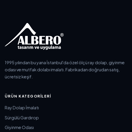
1995 yılından bu yana İstanbul'da özel ölçü ray dolap, giyinme
odası ve mutfak dolabı imalatı. Fabrikadan doğrudan satış,
ücretsiz keşif.
ÜRÜN KATEGORILERI
Ray Dolap İmalatı
Sürgülü Gardırop
Giyinme Odası