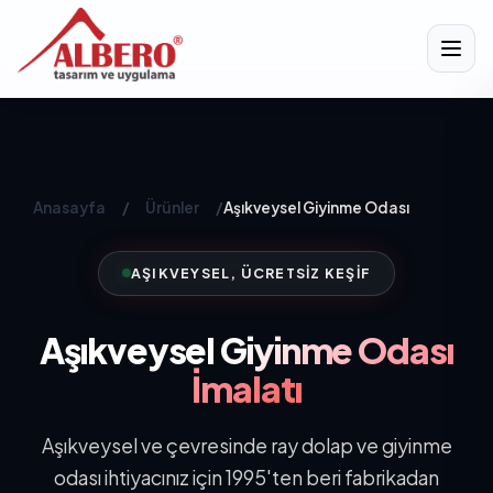
Anasayfa
/
Ürünler
/
Aşıkveysel Giyinme Odası
AŞIKVEYSEL, ÜCRETSIZ KEŞIF
Aşıkveysel
Giyinme Odası
İmalatı
Aşıkveysel ve çevresinde ray dolap ve giyinme
odası ihtiyacınız için 1995'ten beri fabrikadan