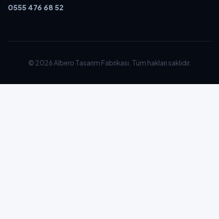
0555 476 68 52
© 2026 Albero Tasarım Fabrikası. Tüm hakları saklıdır.