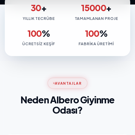
30
+
15000
+
YILLIK TECRÜBE
TAMAMLANAN PROJE
100
%
100
%
ÜCRETSIZ KEŞIF
FABRIKA ÜRETIMI
AVANTAJLAR
Neden Albero Giyinme
Odası?