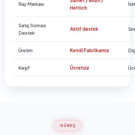
Samet / Blum /
Ray Markası
İsi
Hettich
Satış Sonrası
Aktif destek
Sını
Destek
Üretim
Kendi Fabrikamız
Dı
Keşif
Ücretsiz
Ücr
SÜREÇ