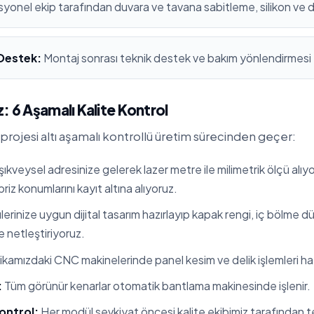
yonel ekip tarafından duvara ve tavana sabitleme, silikon ve 
 Destek:
Montaj sonrası teknik destek ve bakım yönlendirmesi
: 6 Aşamalı Kalite Kontrol
 projesi altı aşamalı kontrollü üretim sürecinden geçer:
ıkveysel adresinize gelerek lazer metre ile milimetrik ölçü alıy
 priz konumlarını kayıt altına alıyoruz.
erinize uygun dijital tasarım hazırlayıp kapak rengi, iç bölme 
te netleştiriyoruz.
kamızdaki CNC makinelerinde panel kesim ve delik işlemleri hata
:
Tüm görünür kenarlar otomatik bantlama makinesinde işlenir.
ontrol:
Her modül sevkiyat öncesi kalite ekibimiz tarafından tes