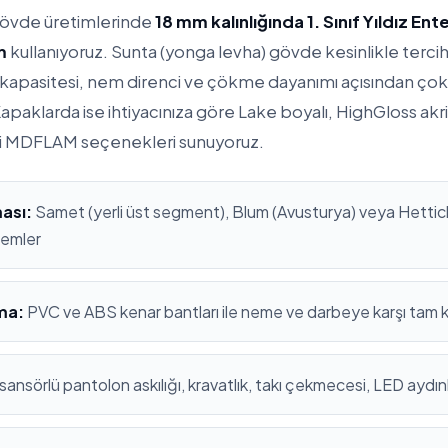
gövde üretimlerinde
18 mm kalınlığında 1. Sınıf Yıldız En
m
kullanıyoruz. Sunta (yonga levha) gövde kesinlikle terc
apasitesi, nem direnci ve çökme dayanımı açısından çok
apaklarda ise ihtiyacınıza göre Lake boyalı, HighGloss ak
i MDFLAM seçenekleri sunuyoruz.
ası:
Samet (yerli üst segment), Blum (Avusturya) veya Hettich
stemler
ma:
PVC ve ABS kenar bantları ile neme ve darbeye karşı tam
sansörlü pantolon askılığı, kravatlık, takı çekmecesi, LED aydı