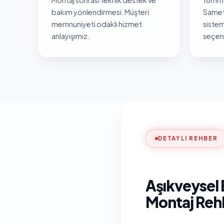
bakım yönlendirmesi. Müşteri
Samet
memnuniyeti odaklı hizmet
sistem
anlayışımız.
seçene
DETAYLI REHBER
Aşıkveysel 
Montaj Reh