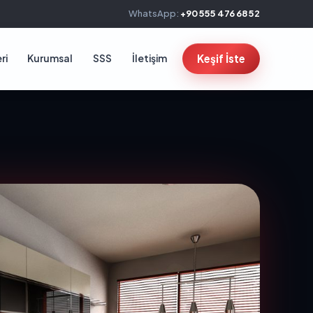
WhatsApp:
+90 555 476 68 52
ri
Kurumsal
SSS
İletişim
Keşif İste