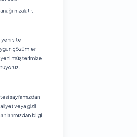
anağı imzalatır.
yeni site
a uygun çözümler
 yeni müşterimize
unuyoruz.
istesi sayfamızdan
aliyet veya gizli
nlarımızdan bilgi