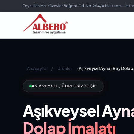
Feyzullah Mh. Yüzevler Bağdat Cd. No:264/A Maltepe — İsta
Anasayfa
/
Ürünler
/
Aşıkveysel Aynalı Ray Dolap
AŞIKVEYSEL, ÜCRETSIZ KEŞIF
Aşıkveysel
Ayna
Dolap İmalatı