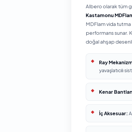
Albero olarak tüm 
Kastamonu MDFla
MDFlam vida tutma k
performans sunar. K
doğal ahşap desenl
Ray Mekanizm
yavaşlatıcılı si
Kenar Bantla
İç Aksesuar:
A