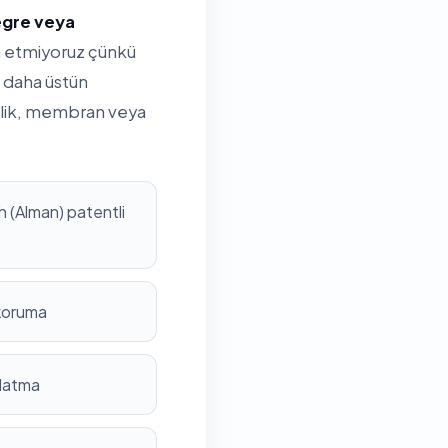
tegre veya
ih etmiyoruz çünkü
 daha üstün
rilik, membran veya
 (Alman) patentli
 koruma
nlatma