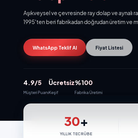
Aşıkveysel ve çevresinde ray dolap ve aynalı ray
1995'ten beri fabrikadan doğrudan üretim ve m
WhatsApp Teklif Al
Fiyat Listesi
4.9/5
Ücretsiz
%100
Müşteri Puanı
Keşif
Fabrika Üretimi
30
+
YILLIK TECRÜBE