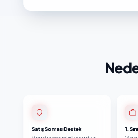
Nede
Satış Sonrası Destek
1. Sı
Montaj sonrası teknik destek ve
18mm 