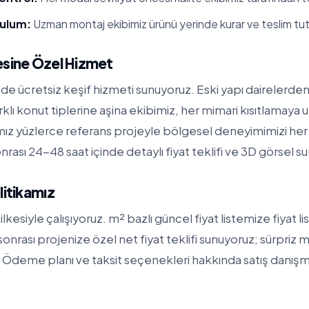
rulum:
Uzman montaj ekibimiz ürünü yerinde kurar ve teslim tut
esine Özel Hizmet
e ücretsiz keşif hizmeti sunuyoruz. Eski yapı dairelerden 
rklı konut tiplerine aşina ekibimiz, her mimari kısıtlamay
mız yüzlerce referans projeyle bölgesel deneyimimizi her
nrası 24-48 saat içinde detaylı fiyat teklifi ve 3D görsel s
litikamız
ilkesiyle çalışıyoruz. m² bazlı güncel fiyat listemize
fiyat l
f sonrası projenize özel net fiyat teklifi sunuyoruz; sürpriz m
Ödeme planı ve taksit seçenekleri hakkında satış danışma