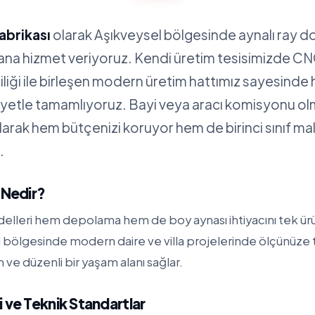
abrikası
olarak Aşıkveysel bölgesinde aynalı ray d
yana hizmet veriyoruz. Kendi üretim tesisimizde C
iliği ile birleşen modern üretim hattımız sayesinde 
siyetle tamamlıyoruz. Bayi veya aracı komisyonu 
alarak hem bütçenizi koruyor hem de birinci sınıf m
.
 Nedir?
elleri hem depolama hem de boy aynası ihtiyacını tek ürün
l bölgesinde modern daire ve villa projelerinde ölçünüze
 ve düzenli bir yaşam alanı sağlar.
 ve Teknik Standartlar