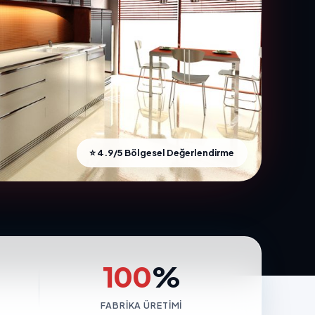
⭐ 4.9/5 Bölgesel Değerlendirme
100
%
FABRIKA ÜRETIMI