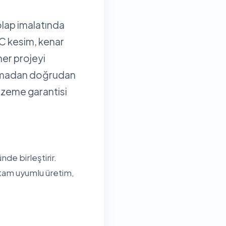
olap imalatında
NC kesim, kenar
her projeyi
olmadan doğrudan
alzeme garantisi
de birleştirir.
 tam uyumlu üretim,