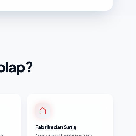
olap?
Fabrikadan Satış
iş
Aracı ve bayi komisyonu yok.