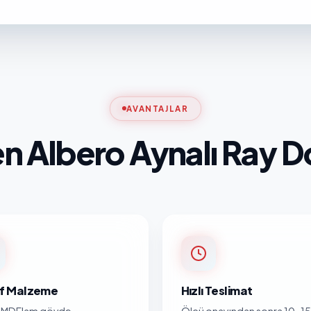
AVANTAJLAR
n Albero Aynalı Ray D
nıf Malzeme
Hızlı Teslimat
MDFlam gövde,
Ölçü onayından sonra 10-15 