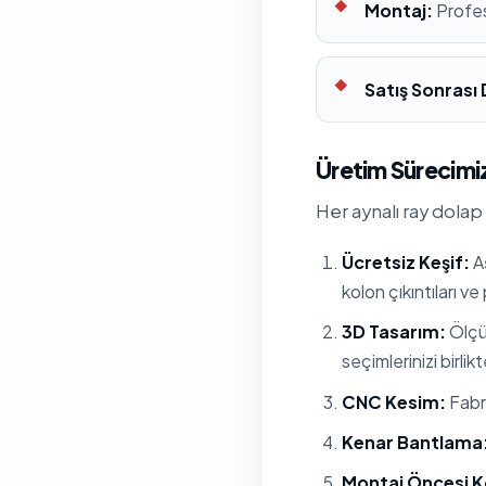
Montaj:
Profes
Satış Sonrası
Üretim Sürecimiz
Her aynalı ray dolap
Ücretsiz Keşif:
Aş
kolon çıkıntıları ve
3D Tasarım:
Ölçül
seçimlerinizi birlik
CNC Kesim:
Fabri
Kenar Bantlama
Montaj Öncesi K