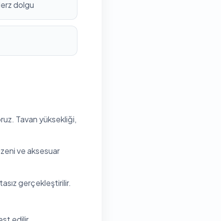
derz dolgu
oruz. Tavan yüksekliği,
düzeni ve aksesuar
sız gerçekleştirilir.
t edilir.