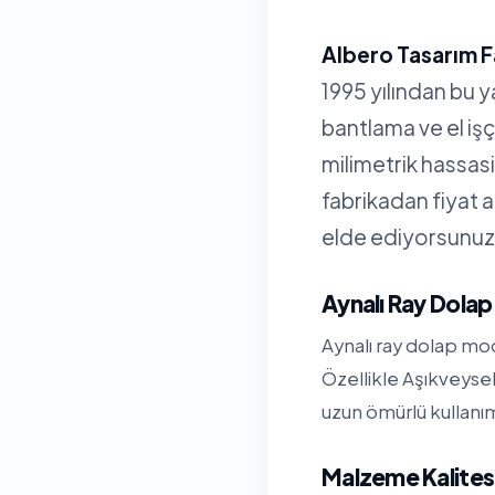
Albero Tasarım F
1995 yılından bu 
bantlama ve el işç
milimetrik hassa
fabrikadan fiyat 
elde ediyorsunuz
Aynalı Ray Dolap
Aynalı ray dolap mod
Özellikle Aşıkveyse
uzun ömürlü kullanım
Malzeme Kalitesi