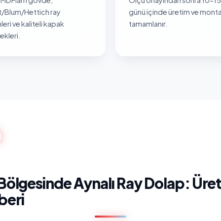
/Blum/Hettich ray
günü içinde üretim ve monta
leri ve kaliteli kapak
tamamlanır.
kleri.
Bölgesinde Aynalı Ray Dolap: Üre
beri