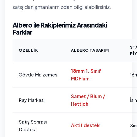
satış danışmanlarımızdan bilgi alabilirsiniz.
Albero ile Rakiplerimiz Arasındaki
Farklar
ST
ÖZELLIK
ALBERO TASARIM
PI
18mm 1. Sınıf
Gövde Malzemesi
16
MDFlam
Samet / Blum /
Ray Markası
İsi
Hettich
Satış Sonrası
Aktif destek
Sını
Destek