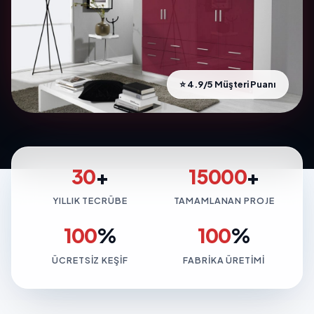
⭐ 4.9/5 Müşteri Puanı
30
+
15000
+
YILLIK TECRÜBE
TAMAMLANAN PROJE
100
%
100
%
ÜCRETSIZ KEŞIF
FABRIKA ÜRETIMI