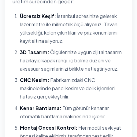
üretim sürecinden geçer:
Ücretsiz Keşif:
İstanbul adresinize gelerek
lazer metre ile milimetrik ölçü alıyoruz. Tavan
yüksekliği, kolon çıkıntıları ve priz konumlarını
kayıt altına alıyoruz.
3D Tasarım:
Ölçülerinize uygun dijital tasarım
hazırlayıp kapak rengi, iç bölme düzeni ve
aksesuar seçimlerinizi birlikte netleştiriyoruz.
CNC Kesim:
Fabrikamızdaki CNC
makinelerinde panel kesim ve delik işlemleri
hatasız gerçekleştirilir.
Kenar Bantlama:
Tüm görünür kenarlar
otomatik bantlama makinesinde işlenir.
Montaj Öncesi Kontrol:
Her modül sevkiyat
öncesi kalite ekibimiz tarafından test edilir.