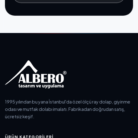
1995 yılından bu yana İstanbul'da özel ölçü ray dolap, giyinme
odası ve mutfak dolabı imalatı. Fabrikadan doğrudan satış,
ücretsiz keşif.
ÜRÜN KATEGORILERI