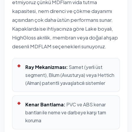
etmiyoruz çünkü MDFlam vida tutma
kapasitesi, nem direnci ve çökme dayanımı
açısından çok daha üstün performans sunar.
Kapaklarda ise ihtiyacınıza göre Lake boyalı,
HighGloss akrilik, membran veya doğal ahşap
desenli MDFLAM seçenekleri sunuyoruz.
Ray Mekanizması:
Samet (yerli üst
segment), Blum (Avusturya) veya Hettich
(Alman) patentli yavaşlatıcılı sistemler
Kenar Bantlama:
PVC ve ABS kenar
bantları ile neme ve darbeye karşı tam
koruma