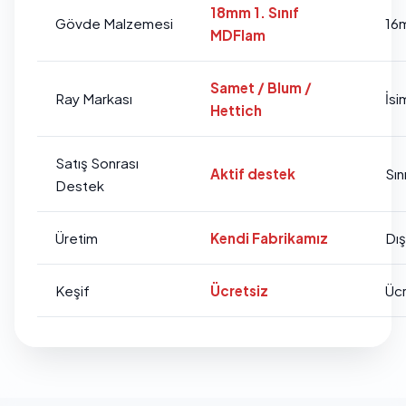
18mm 1. Sınıf
Gövde Malzemesi
16
MDFlam
Samet / Blum /
Ray Markası
İsi
Hettich
Satış Sonrası
Aktif destek
Sını
Destek
Üretim
Kendi Fabrikamız
Dı
Keşif
Ücretsiz
Ücr