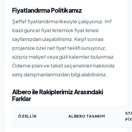
Fiyatlandırma Politikamız
Şeffaf fiyatlandırma ilkesiyle çalışıyoruz. m²
bazlı güncel fiyat listemize
fiyat listesi
sayfamızdan
ulaşabilirsiniz. Keşif sonrası
projenize özel net fiyat teklifi sunuyoruz;
sürpriz maliyet veya gizli kalemler bulunmaz.
Ödeme planı ve taksit seçenekleri hakkında
satış danışmanlarımızdan bilgi alabilirsiniz.
Albero ile Rakiplerimiz Arasındaki
Farklar
ST
ÖZELLIK
ALBERO TASARIM
PI