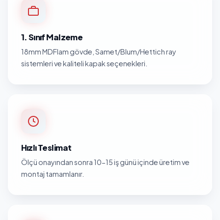
1. Sınıf Malzeme
18mm MDFlam gövde, Samet/Blum/Hettich ray
sistemleri ve kaliteli kapak seçenekleri.
Hızlı Teslimat
Ölçü onayından sonra 10-15 iş günü içinde üretim ve
montaj tamamlanır.