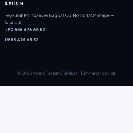
İLETIŞIM
Feyzullah Mh. Yüzevler Bağdat Cd. No:264/A Maltepe —
İstanbul
+90 555 476 68 52
0555 476 68 52
© 2026 Albero Tasarım Fabrikası. Tüm hakları saklıdır.