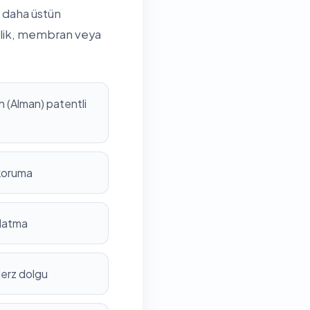
 daha üstün
rilik, membran veya
 (Alman) patentli
 koruma
nlatma
derz dolgu