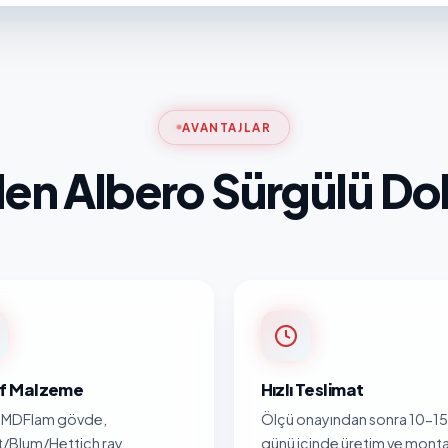
AVANTAJLAR
en Albero Sürgülü Do
nıf Malzeme
Hızlı Teslimat
MDFlam gövde,
Ölçü onayından sonra 10-15 
/Blum/Hettich ray
günü içinde üretim ve monta