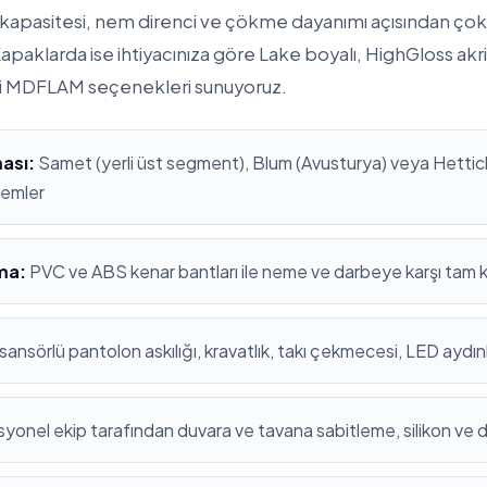
apasitesi, nem direnci ve çökme dayanımı açısından çok
apaklarda ise ihtiyacınıza göre Lake boyalı, HighGloss ak
i MDFLAM seçenekleri sunuyoruz.
ası:
Samet (yerli üst segment), Blum (Avusturya) veya Hettich
stemler
ma:
PVC ve ABS kenar bantları ile neme ve darbeye karşı tam
sansörlü pantolon askılığı, kravatlık, takı çekmecesi, LED aydı
yonel ekip tarafından duvara ve tavana sabitleme, silikon ve 