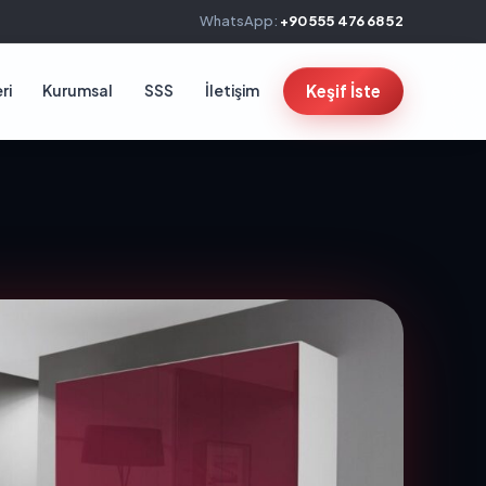
WhatsApp:
+90 555 476 68 52
ri
Kurumsal
SSS
İletişim
Keşif İste