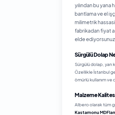
yılından bu yana 
bantlama ve el işç
milimetrik hassa
fabrikadan fiyat 
elde ediyorsunuz
Sürgülü Dolap N
Sürgülü dolap, yan k
Özellikle İstanbul 
ömürlü kullanım ve d
Malzeme Kalitesi
Albero olarak tüm 
Kastamonu MDFla