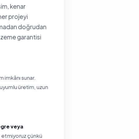
sim, kenar
her projeyi
olmadan doğrudan
alzeme garantisi
ım imkânı sunar.
 uyumlu üretim, uzun
tegre veya
ih etmiyoruz çünkü