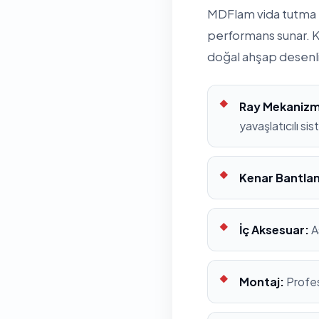
MDFlam vida tutma k
performans sunar. K
doğal ahşap desenl
Ray Mekanizm
yavaşlatıcılı si
Kenar Bantla
İç Aksesuar:
A
Montaj:
Profes