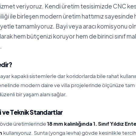
hizmet veriyoruz. Kendi üretim tesisimizde CNC ke
iliği ile birleşen modern üretim hattımız sayesinde 
siyetle tamamlıyoruz. Bayi veya aracı komisyonu 
alarak hem bütçenizi koruyor hem de birinci sınıf m
.
edir?
ayar kapaklı sistemlerle dar koridorlarda bile rahat kullan
genelinde modern daire ve villa projelerinde ölçünüze tam
üzenli bir yaşam alanı sağlar.
 ve Teknik Standartlar
gövde üretimlerinde
18 mm kalınlığında 1. Sınıf Yıldız En
m
kullanıyoruz. Sunta (yonga levha) gövde kesinlikle terc