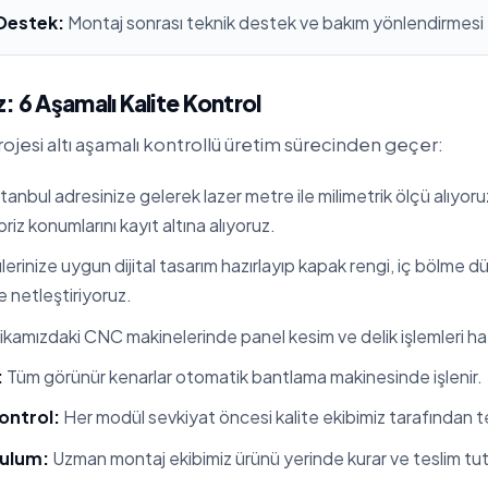
 Destek:
Montaj sonrası teknik destek ve bakım yönlendirmesi
: 6 Aşamalı Kalite Kontrol
ojesi altı aşamalı kontrollü üretim sürecinden geçer:
tanbul adresinize gelerek lazer metre ile milimetrik ölçü alıyoru
 priz konumlarını kayıt altına alıyoruz.
erinize uygun dijital tasarım hazırlayıp kapak rengi, iç bölme 
te netleştiriyoruz.
kamızdaki CNC makinelerinde panel kesim ve delik işlemleri hata
:
Tüm görünür kenarlar otomatik bantlama makinesinde işlenir.
ontrol:
Her modül sevkiyat öncesi kalite ekibimiz tarafından tes
rulum:
Uzman montaj ekibimiz ürünü yerinde kurar ve teslim tut