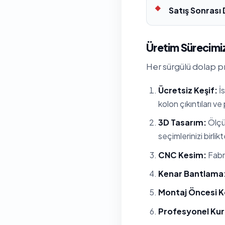
Satış Sonrası
Üretim Sürecimiz
Her sürgülü dolap pr
Ücretsiz Keşif:
İs
kolon çıkıntıları ve
3D Tasarım:
Ölçül
seçimlerinizi birlik
CNC Kesim:
Fabri
Kenar Bantlama
Montaj Öncesi K
Profesyonel Ku