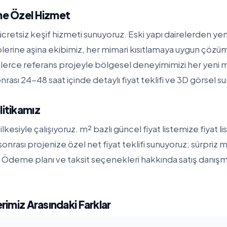
ine Özel Hizmet
cretsiz keşif hizmeti sunuyoruz. Eski yapı dairelerden yeni
iplerine aşina ekibimiz, her mimari kısıtlamaya uygun çözüml
erce referans projeyle bölgesel deneyimimizi her yeni 
nrası 24-48 saat içinde detaylı fiyat teklifi ve 3D görsel s
litikamız
ilkesiyle çalışıyoruz. m² bazlı güncel fiyat listemize
fiyat l
f sonrası projenize özel net fiyat teklifi sunuyoruz; sürpriz m
Ödeme planı ve taksit seçenekleri hakkında satış danışma
erimiz Arasındaki Farklar