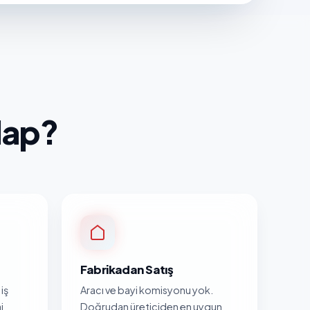
lap?
Fabrikadan Satış
iş
Aracı ve bayi komisyonu yok.
j
Doğrudan üreticiden en uygun