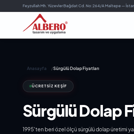
Feyzullah Mh. Yüzevler Bağdat Cd. No:264/A Maltepe — İsta
Anasayfa
/
Sürgülü Dolap Fiyatları
ÜCRETSIZ KEŞIF
Sürgülü Dolap Fi
1995'ten beri özel ölçü sürgülü dolap üretimi 