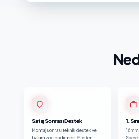
Ned
Satış Sonrası Destek
1. Sı
Montaj sonrası teknik destek ve
18mm 
bakım yönlendirmesi. Müşteri
Samet