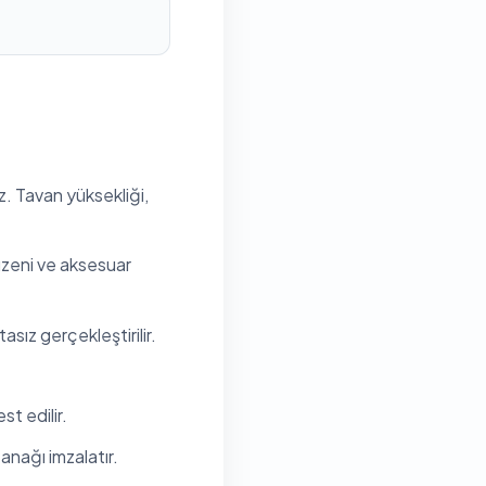
z. Tavan yüksekliği,
düzeni ve aksesuar
sız gerçekleştirilir.
t edilir.
anağı imzalatır.