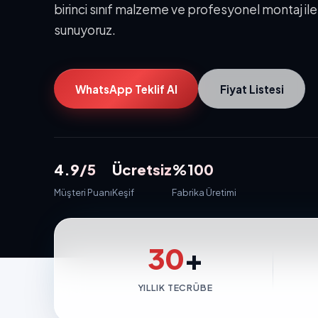
birinci sınıf malzeme ve profesyonel montaj i
sunuyoruz.
WhatsApp Teklif Al
Fiyat Listesi
4.9/5
Ücretsiz
%100
Müşteri Puanı
Keşif
Fabrika Üretimi
30
+
YILLIK TECRÜBE