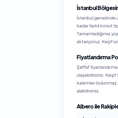
İstanbul Bölges
İstanbul genelinde ü
kadar farklı konut t
Tamamladığımız yüzl
aktarıyoruz. Keşif so
Fiyatlandırma Po
Şeffaf fiyatlandırma 
ulaşabilirsiniz. Keşi
kalemler bulunmaz. 
alabilirsiniz.
Albero ile Rakipl