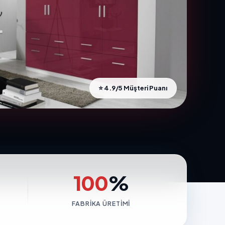
⭐ 4.9/5 Müşteri Puanı
100
%
FABRIKA ÜRETIMI