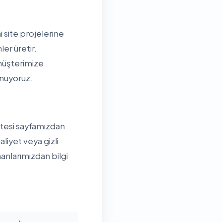
 site projelerine
er üretir.
müşterimize
unuyoruz.
istesi sayfamızdan
aliyet veya gizli
nlarımızdan bilgi