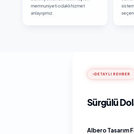
memnuniyeti odaklı hizmet
sistem
anlayışımız.
seçene
DETAYLI REHBER
Sürgülü Dol
Albero Tasarım F