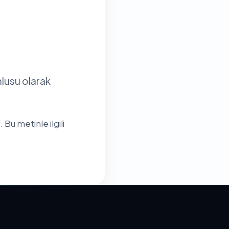
mlusu olarak
 Bu metinle ilgili