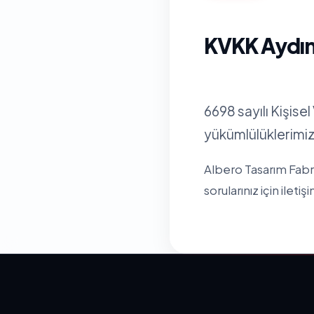
KVKK Aydın
6698 sayılı Kişis
yükümlülüklerimizi
Albero Tasarım Fabrik
sorularınız için
iletiş