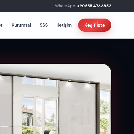
WhatsApp:
+90 555 476 68 52
ri
Kurumsal
SSS
İletişim
Keşif İste