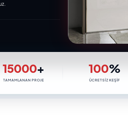
uz.
15000
+
100
%
TAMAMLANAN PROJE
ÜCRETSIZ KEŞIF