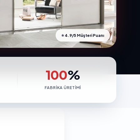
⭐ 4.9/5 Müşteri Puanı
100
%
FABRIKA ÜRETIMI