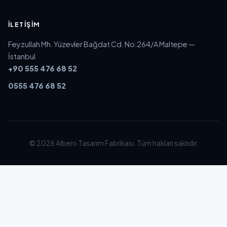
İLETIŞIM
Feyzullah Mh. Yüzevler Bağdat Cd. No:264/A Maltepe —
İstanbul
+90 555 476 68 52
0555 476 68 52
© 2026 Albero Tasarım Fabrikası. Tüm hakları saklıdır.