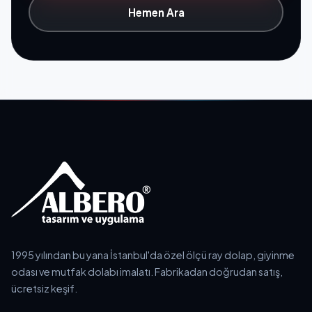
Hemen Ara
1995 yılından bu yana İstanbul'da özel ölçü ray dolap, giyinme
odası ve mutfak dolabı imalatı. Fabrikadan doğrudan satış,
ücretsiz keşif.