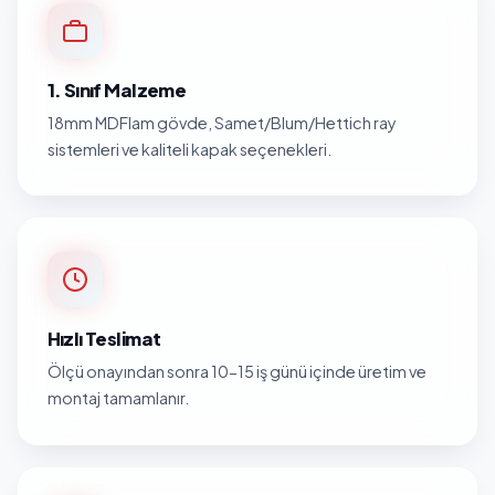
1. Sınıf Malzeme
18mm MDFlam gövde, Samet/Blum/Hettich ray
sistemleri ve kaliteli kapak seçenekleri.
Hızlı Teslimat
Ölçü onayından sonra 10-15 iş günü içinde üretim ve
montaj tamamlanır.