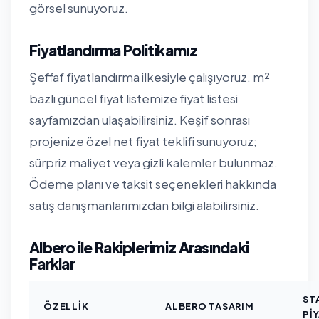
görsel sunuyoruz.
Fiyatlandırma Politikamız
Şeffaf fiyatlandırma ilkesiyle çalışıyoruz. m²
bazlı güncel fiyat listemize
fiyat listesi
sayfamızdan
ulaşabilirsiniz. Keşif sonrası
projenize özel net fiyat teklifi sunuyoruz;
sürpriz maliyet veya gizli kalemler bulunmaz.
Ödeme planı ve taksit seçenekleri hakkında
satış danışmanlarımızdan bilgi alabilirsiniz.
Albero ile Rakiplerimiz Arasındaki
Farklar
ST
ÖZELLIK
ALBERO TASARIM
PI