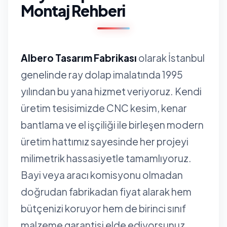
Montaj Rehberi
Albero Tasarım Fabrikası
olarak İstanbul
genelinde ray dolap imalatında 1995
yılından bu yana hizmet veriyoruz. Kendi
üretim tesisimizde CNC kesim, kenar
bantlama ve el işçiliği ile birleşen modern
üretim hattımız sayesinde her projeyi
milimetrik hassasiyetle tamamlıyoruz.
Bayi veya aracı komisyonu olmadan
doğrudan fabrikadan fiyat alarak hem
bütçenizi koruyor hem de birinci sınıf
malzeme garantisi elde ediyorsunuz.