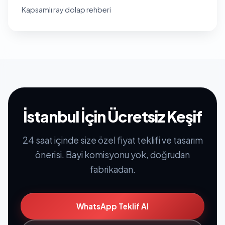
Kapsamlı ray dolap rehberi
İstanbul İçin Ücretsiz Keşif
24 saat içinde size özel fiyat teklifi ve tasarım
önerisi. Bayi komisyonu yok, doğrudan
fabrikadan.
WhatsApp Teklif Al