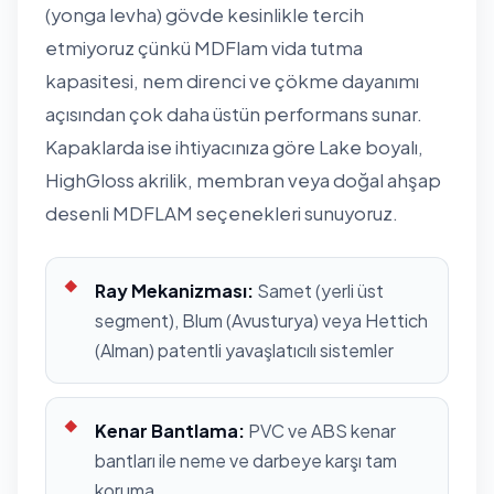
(yonga levha) gövde kesinlikle tercih
etmiyoruz çünkü MDFlam vida tutma
kapasitesi, nem direnci ve çökme dayanımı
açısından çok daha üstün performans sunar.
Kapaklarda ise ihtiyacınıza göre Lake boyalı,
HighGloss akrilik, membran veya doğal ahşap
desenli MDFLAM seçenekleri sunuyoruz.
Ray Mekanizması:
Samet (yerli üst
segment), Blum (Avusturya) veya Hettich
(Alman) patentli yavaşlatıcılı sistemler
Kenar Bantlama:
PVC ve ABS kenar
bantları ile neme ve darbeye karşı tam
koruma