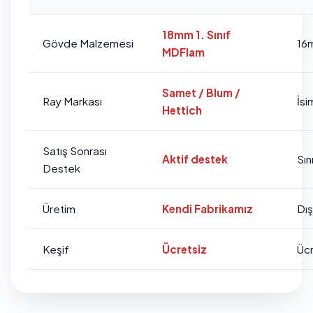
18mm 1. Sınıf
Gövde Malzemesi
16
MDFlam
Samet / Blum /
Ray Markası
İsi
Hettich
Satış Sonrası
Aktif destek
Sını
Destek
Üretim
Kendi Fabrikamız
Dı
Keşif
Ücretsiz
Ücr