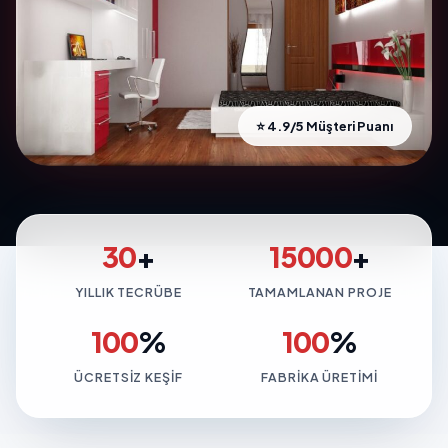
⭐ 4.9/5 Müşteri Puanı
30
+
15000
+
YILLIK TECRÜBE
TAMAMLANAN PROJE
100
%
100
%
ÜCRETSIZ KEŞIF
FABRIKA ÜRETIMI