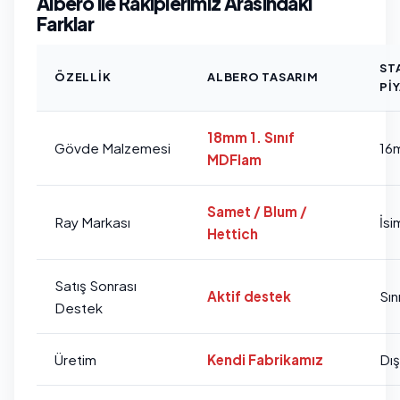
Albero ile Rakiplerimiz Arasındaki
Farklar
ST
ÖZELLIK
ALBERO TASARIM
PI
18mm 1. Sınıf
Gövde Malzemesi
16
MDFlam
Samet / Blum /
Ray Markası
İsi
Hettich
Satış Sonrası
Aktif destek
Sını
Destek
Üretim
Kendi Fabrikamız
Dı