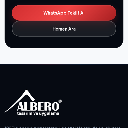
WhatsApp Teklif Al
Hemen Ara
1995 yılından bu yana İstanbul'da özel ölçü ray dolap, giyinme