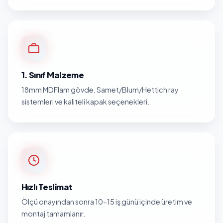
1. Sınıf Malzeme
18mm MDFlam gövde, Samet/Blum/Hettich ray
sistemleri ve kaliteli kapak seçenekleri.
Hızlı Teslimat
Ölçü onayından sonra 10-15 iş günü içinde üretim ve
montaj tamamlanır.