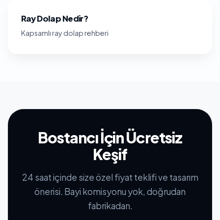
Ray Dolap Nedir?
Kapsamlı ray dolap rehberi
Bostancı İçin Ücretsiz
Keşif
24 saat içinde size özel fiyat teklifi ve tasarım
önerisi. Bayi komisyonu yok, doğrudan
fabrikadan.