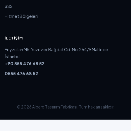
SSS
Hizmet Bölgeleri
İLETIŞIM
Feyzullah Mh. Yüzevler Bağdat Cd. No:264/A Maltepe —
İstanbul
+90 555 476 68 52
0555 476 68 52
© 2026 Albero Tasarım Fabrikası. Tüm hakları saklıdır.