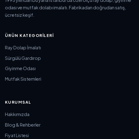
odası ve mutfak dolabı imalatı. Fabrikadan doğrudan satış,
ücretsiz keşif.
ÜRÜN KATEGORILERI
Ray Dolap İmalatı
Sürgülü Gardırop
Giyinme Odası
Mutfak Sistemleri
KURUMSAL
Hakkımızda
Blog & Rehberler
Fiyat Listesi