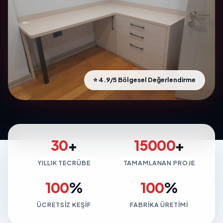
⭐ 4.9/5 Bölgesel Değerlendirme
30
+
15000
+
YILLIK TECRÜBE
TAMAMLANAN PROJE
100
%
100
%
ÜCRETSIZ KEŞIF
FABRIKA ÜRETIMI