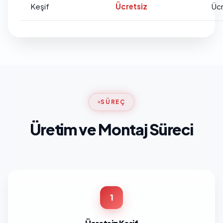
Keşif
Ücretsiz
Ücr
SÜREÇ
Üretim ve Montaj Süreci
1