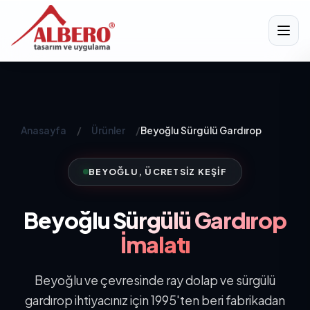
Anasayfa
/
Ürünler
/
Beyoğlu Sürgülü Gardırop
BEYOĞLU, ÜCRETSIZ KEŞIF
Beyoğlu
Sürgülü Gardırop
İmalatı
Beyoğlu ve çevresinde ray dolap ve sürgülü
gardırop ihtiyacınız için 1995'ten beri fabrikadan