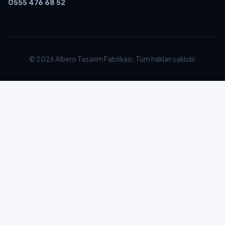
0555 476 68 52
© 2026 Albero Tasarım Fabrikası. Tüm hakları saklıdır.