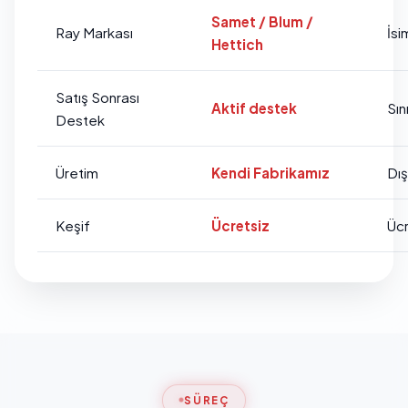
Samet / Blum /
Ray Markası
İsi
Hettich
Satış Sonrası
Aktif destek
Sını
Destek
Üretim
Kendi Fabrikamız
Dı
Keşif
Ücretsiz
Ücr
SÜREÇ