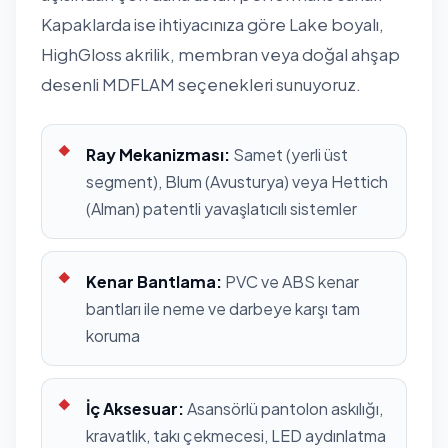
Kapaklarda ise ihtiyacınıza göre Lake boyalı,
HighGloss akrilik, membran veya doğal ahşap
desenli MDFLAM seçenekleri sunuyoruz.
Ray Mekanizması:
Samet (yerli üst
segment), Blum (Avusturya) veya Hettich
(Alman) patentli yavaşlatıcılı sistemler
Kenar Bantlama:
PVC ve ABS kenar
bantları ile neme ve darbeye karşı tam
koruma
İç Aksesuar:
Asansörlü pantolon askılığı,
kravatlık, takı çekmecesi, LED aydınlatma