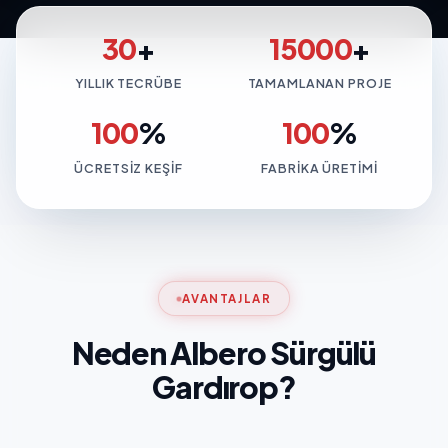
30
+
15000
+
YILLIK TECRÜBE
TAMAMLANAN PROJE
100
%
100
%
ÜCRETSIZ KEŞIF
FABRIKA ÜRETIMI
AVANTAJLAR
Neden Albero Sürgülü
Gardırop?