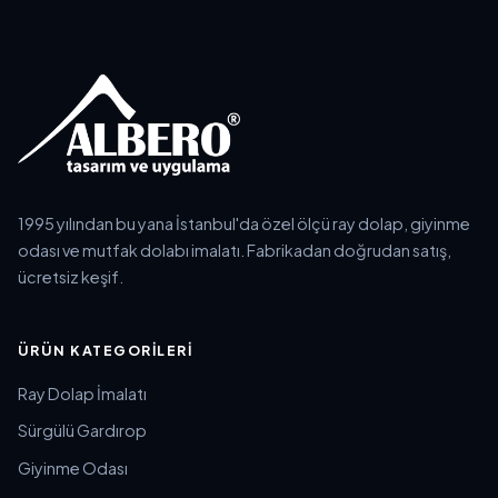
1995 yılından bu yana İstanbul'da özel ölçü ray dolap, giyinme
odası ve mutfak dolabı imalatı. Fabrikadan doğrudan satış,
ücretsiz keşif.
ÜRÜN KATEGORILERI
Ray Dolap İmalatı
Sürgülü Gardırop
Giyinme Odası