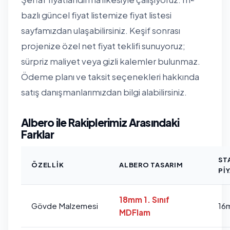
bazlı güncel fiyat listemize
fiyat listesi
sayfamızdan
ulaşabilirsiniz. Keşif sonrası
projenize özel net fiyat teklifi sunuyoruz;
sürpriz maliyet veya gizli kalemler bulunmaz.
Ödeme planı ve taksit seçenekleri hakkında
satış danışmanlarımızdan bilgi alabilirsiniz.
Albero ile Rakiplerimiz Arasındaki
Farklar
ST
ÖZELLIK
ALBERO TASARIM
PI
18mm 1. Sınıf
Gövde Malzemesi
16
MDFlam