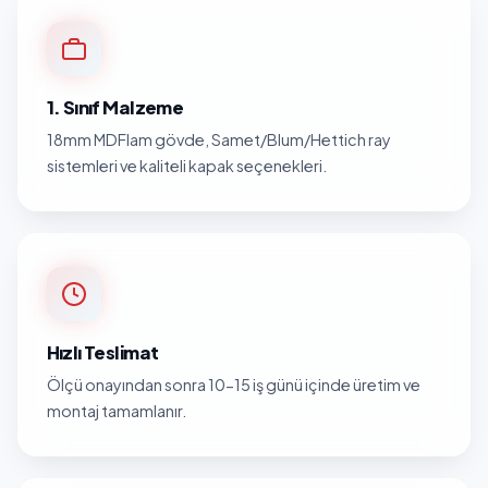
1. Sınıf Malzeme
18mm MDFlam gövde, Samet/Blum/Hettich ray
sistemleri ve kaliteli kapak seçenekleri.
Hızlı Teslimat
Ölçü onayından sonra 10-15 iş günü içinde üretim ve
montaj tamamlanır.