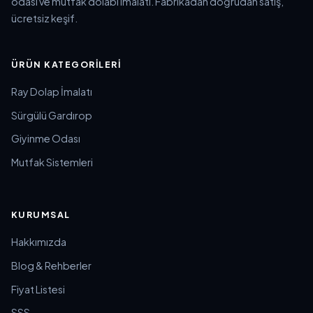
odası ve mutfak dolabı imalatı. Fabrikadan doğrudan satış,
ücretsiz keşif.
ÜRÜN KATEGORILERI
Ray Dolap İmalatı
Sürgülü Gardırop
Giyinme Odası
Mutfak Sistemleri
KURUMSAL
Hakkımızda
Blog & Rehberler
Fiyat Listesi
SSS