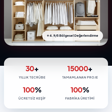
⭐ 4.9/5 Bölgesel Değerlendirme
30
+
15000
+
YILLIK TECRÜBE
TAMAMLANAN PROJE
100
%
100
%
ÜCRETSIZ KEŞIF
FABRIKA ÜRETIMI