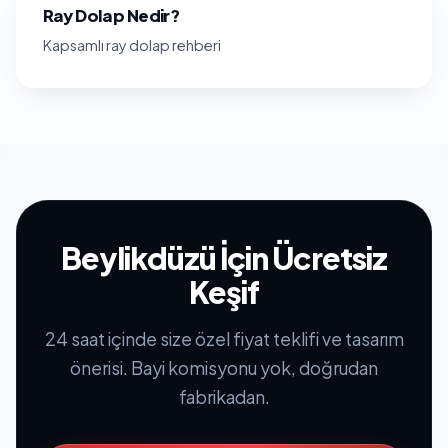
Ray Dolap Nedir?
Kapsamlı ray dolap rehberi
Beylikdüzü İçin Ücretsiz
Keşif
24 saat içinde size özel fiyat teklifi ve tasarım
önerisi. Bayi komisyonu yok, doğrudan
fabrikadan.