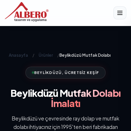
Anasayfa
/
Ürünler
/
Beylikdüzü Mutfak Dolabı
BEYLIKDÜZÜ, ÜCRETSIZ KEŞIF
Beylikdüzü
Mutfak Dolabı
İmalatı
Beylikdüzü ve çevresinde ray dolap ve mutfak
dolabı ihtiyacınız için 1995'ten beri fabrikadan