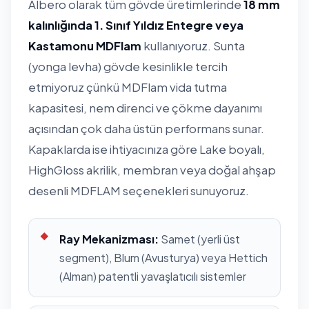
Albero olarak tüm gövde üretimlerinde
18 mm
kalınlığında 1. Sınıf Yıldız Entegre veya
Kastamonu MDFlam
kullanıyoruz. Sunta
(yonga levha) gövde kesinlikle tercih
etmiyoruz çünkü MDFlam vida tutma
kapasitesi, nem direnci ve çökme dayanımı
açısından çok daha üstün performans sunar.
Kapaklarda ise ihtiyacınıza göre Lake boyalı,
HighGloss akrilik, membran veya doğal ahşap
desenli MDFLAM seçenekleri sunuyoruz.
Ray Mekanizması:
Samet (yerli üst
segment), Blum (Avusturya) veya Hettich
(Alman) patentli yavaşlatıcılı sistemler