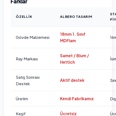
Farklar
ST
ÖZELLIK
ALBERO TASARIM
PI
18mm 1. Sınıf
Gövde Malzemesi
16
MDFlam
Samet / Blum /
Ray Markası
İsi
Hettich
Satış Sonrası
Aktif destek
Sını
Destek
Üretim
Kendi Fabrikamız
Dı
Keşif
Ücretsiz
Ücr