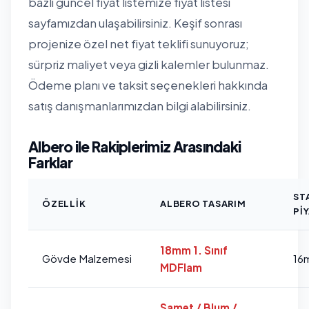
bazlı güncel fiyat listemize
fiyat listesi
sayfamızdan
ulaşabilirsiniz. Keşif sonrası
projenize özel net fiyat teklifi sunuyoruz;
sürpriz maliyet veya gizli kalemler bulunmaz.
Ödeme planı ve taksit seçenekleri hakkında
satış danışmanlarımızdan bilgi alabilirsiniz.
Albero ile Rakiplerimiz Arasındaki
Farklar
ST
ÖZELLIK
ALBERO TASARIM
PI
18mm 1. Sınıf
Gövde Malzemesi
16
MDFlam
Samet / Blum /