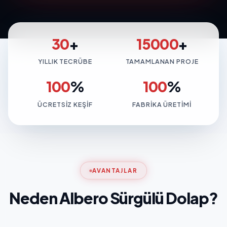
30
+
15000
+
YILLIK TECRÜBE
TAMAMLANAN PROJE
100
%
100
%
ÜCRETSIZ KEŞIF
FABRIKA ÜRETIMI
AVANTAJLAR
Neden Albero Sürgülü Dolap?