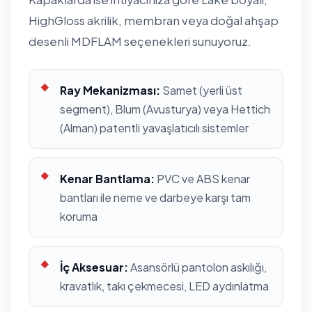
HighGloss akrilik, membran veya doğal ahşap
desenli MDFLAM seçenekleri sunuyoruz.
Ray Mekanizması:
Samet (yerli üst
segment), Blum (Avusturya) veya Hettich
(Alman) patentli yavaşlatıcılı sistemler
Kenar Bantlama:
PVC ve ABS kenar
bantları ile neme ve darbeye karşı tam
koruma
İç Aksesuar:
Asansörlü pantolon askılığı,
kravatlık, takı çekmecesi, LED aydınlatma