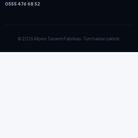
0555 476 68 52
© 2026 Albero Tasarım Fabrikası. Tüm hakları saklıdır.