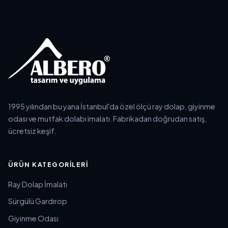
1995 yılından bu yana İstanbul'da özel ölçü ray dolap, giyinme
odası ve mutfak dolabı imalatı. Fabrikadan doğrudan satış,
ücretsiz keşif.
ÜRÜN KATEGORILERI
Ray Dolap İmalatı
Sürgülü Gardırop
Giyinme Odası