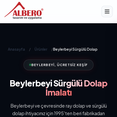
Anasayfa
/
Ürünler
/
Beylerbeyi Sürgülü Dolap
BEYLERBEYI, ÜCRETSIZ KEŞIF
Beylerbeyi
Sürgülü Dolap
İmalatı
Beylerbeyi ve çevresinde ray dolap ve sürgülü
dolap ihtiyacınız için 1995'ten beri fabrikadan