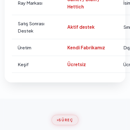
Ray Markası
İsi
Hettich
Satış Sonrası
Aktif destek
Sını
Destek
Üretim
Kendi Fabrikamız
Dı
Keşif
Ücretsiz
Ücr
SÜREÇ