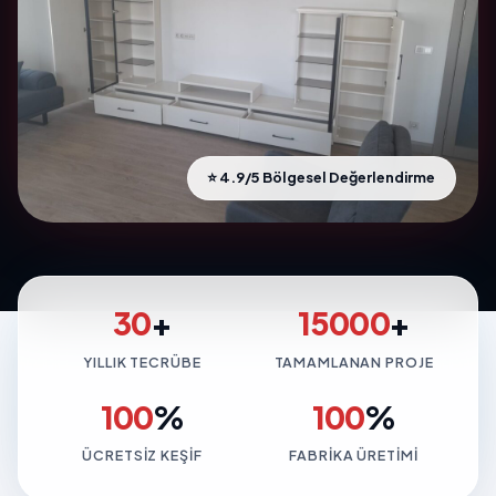
⭐ 4.9/5 Bölgesel Değerlendirme
30
+
15000
+
YILLIK TECRÜBE
TAMAMLANAN PROJE
100
%
100
%
ÜCRETSIZ KEŞIF
FABRIKA ÜRETIMI