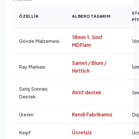
ST
ÖZELLIK
ALBERO TASARIM
PI
18mm 1. Sınıf
Gövde Malzemesi
16
MDFlam
Samet / Blum /
Ray Markası
İsi
Hettich
Satış Sonrası
Aktif destek
Sını
Destek
Üretim
Kendi Fabrikamız
Dı
Keşif
Ücretsiz
Ücr