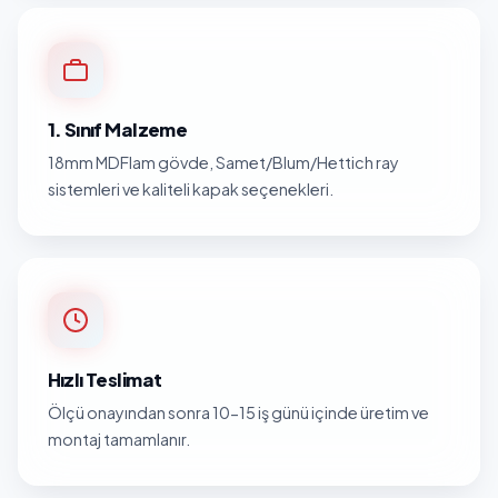
1. Sınıf Malzeme
18mm MDFlam gövde, Samet/Blum/Hettich ray
sistemleri ve kaliteli kapak seçenekleri.
Hızlı Teslimat
Ölçü onayından sonra 10-15 iş günü içinde üretim ve
montaj tamamlanır.