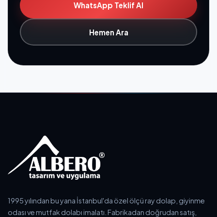
WhatsApp Teklif Al
Hemen Ara
1995 yılından bu yana İstanbul'da özel ölçü ray dolap, giyinme
odası ve mutfak dolabı imalatı. Fabrikadan doğrudan satış,