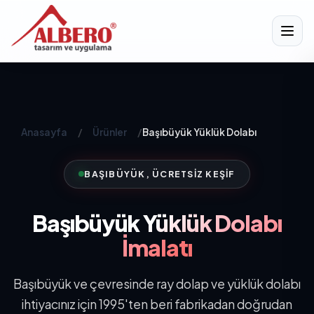
Anasayfa
/
Ürünler
/
Başıbüyük Yüklük Dolabı
BAŞIBÜYÜK, ÜCRETSIZ KEŞIF
Başıbüyük
Yüklük Dolabı
İmalatı
Başıbüyük ve çevresinde ray dolap ve yüklük dolabı
ihtiyacınız için 1995'ten beri fabrikadan doğrudan