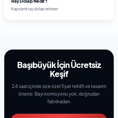
Ray Dolap Nedir?
Kapsamlı ray dolap rehberi
Başıbüyük İçin Ücretsiz
Keşif
24 saat içinde size özel fiyat teklifi ve tasarım
önerisi. Bayi komisyonu yok, doğrudan
fabrikadan.