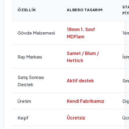
ST
ÖZELLIK
ALBERO TASARIM
PI
18mm 1. Sınıf
Gövde Malzemesi
16
MDFlam
Samet / Blum /
Ray Markası
İsi
Hettich
Satış Sonrası
Aktif destek
Sını
Destek
Üretim
Kendi Fabrikamız
Dı
Keşif
Ücretsiz
Ücr