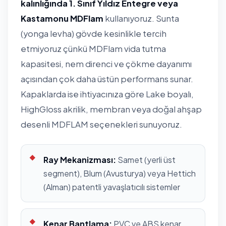
kalınlığında 1. Sınıf Yıldız Entegre veya
Kastamonu MDFlam
kullanıyoruz. Sunta
(yonga levha) gövde kesinlikle tercih
etmiyoruz çünkü MDFlam vida tutma
kapasitesi, nem direnci ve çökme dayanımı
açısından çok daha üstün performans sunar.
Kapaklarda ise ihtiyacınıza göre Lake boyalı,
HighGloss akrilik, membran veya doğal ahşap
desenli MDFLAM seçenekleri sunuyoruz.
Ray Mekanizması:
Samet (yerli üst
segment), Blum (Avusturya) veya Hettich
(Alman) patentli yavaşlatıcılı sistemler
Kenar Bantlama:
PVC ve ABS kenar