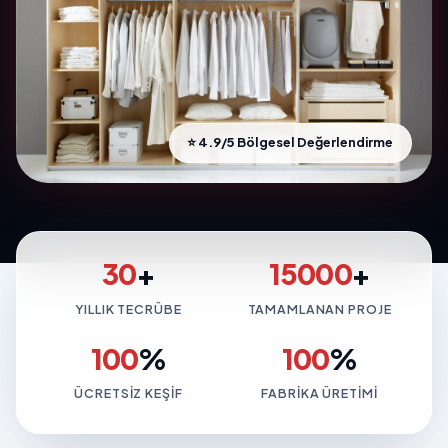
⭐ 4.9/5 Bölgesel Değerlendirme
30
+
15000
+
YILLIK TECRÜBE
TAMAMLANAN PROJE
100
%
100
%
ÜCRETSIZ KEŞIF
FABRIKA ÜRETIMI