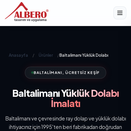
Anasayfa
/
Ürünler
/
Baltalimanı Yüklük Dolabı
BALTALIMANI, ÜCRETSIZ KEŞIF
Baltalimanı
Yüklük Dolabı
İmalatı
Baltalimanı ve çevresinde ray dolap ve yüklük dolabı
ihtiyacınız için 1995'ten beri fabrikadan doğrudan