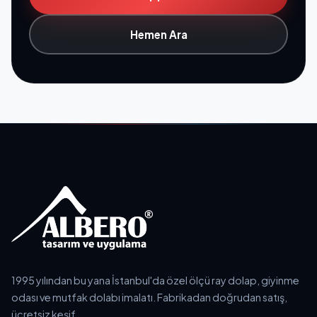
Hemen Ara
1995 yılından bu yana İstanbul'da özel ölçü ray dolap, giyinme
odası ve mutfak dolabı imalatı. Fabrikadan doğrudan satış,
ücretsiz keşif.