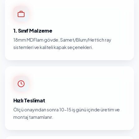
1. Sınıf Malzeme
18mm MDFlam gövde, Samet/Blum/Hettich ray
sistemleri ve kaliteli kapak seçenekleri.
Hızlı Teslimat
Ölçü onayından sonra 10-15 iş günü içinde üretim ve
montaj tamamlanır.