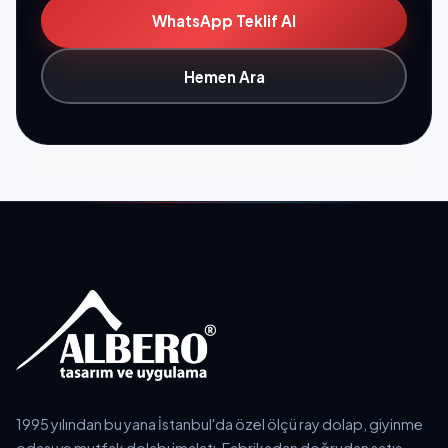
WhatsApp Teklif Al
Hemen Ara
1995 yılından bu yana İstanbul'da özel ölçü ray dolap, giyinme
odası ve mutfak dolabı imalatı. Fabrikadan doğrudan satış,