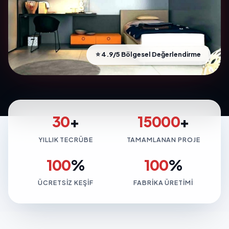
⭐ 4.9/5 Bölgesel Değerlendirme
30
+
15000
+
YILLIK TECRÜBE
TAMAMLANAN PROJE
100
%
100
%
ÜCRETSIZ KEŞIF
FABRIKA ÜRETIMI