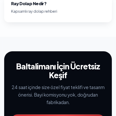
Ray Dolap Nedir?
Kapsamlı ray dolap rehberi
Baltalimanı İçin Ücretsiz
Keşif
24 saat içinde size özel fiyat teklifi ve tasarım
önerisi. Bayi komisyonu yok, doğrudan
fabrikadan.