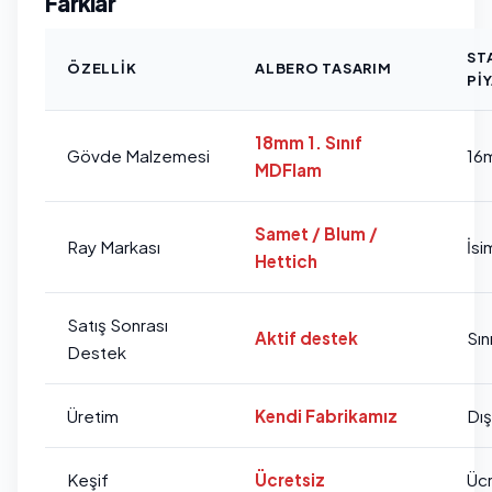
Farklar
ST
ÖZELLIK
ALBERO TASARIM
PI
18mm 1. Sınıf
Gövde Malzemesi
16
MDFlam
Samet / Blum /
Ray Markası
İsi
Hettich
Satış Sonrası
Aktif destek
Sını
Destek
Üretim
Kendi Fabrikamız
Dı
Keşif
Ücretsiz
Ücr