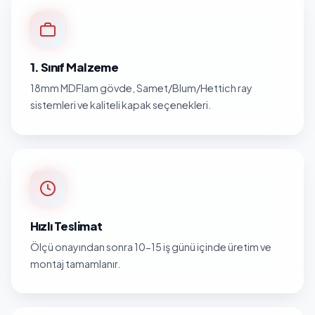
1. Sınıf Malzeme
18mm MDFlam gövde, Samet/Blum/Hettich ray
sistemleri ve kaliteli kapak seçenekleri.
Hızlı Teslimat
Ölçü onayından sonra 10-15 iş günü içinde üretim ve
montaj tamamlanır.