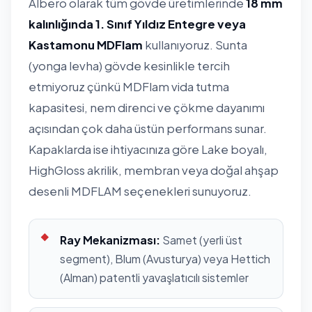
Albero olarak tüm gövde üretimlerinde
18 mm
kalınlığında 1. Sınıf Yıldız Entegre veya
Kastamonu MDFlam
kullanıyoruz. Sunta
(yonga levha) gövde kesinlikle tercih
etmiyoruz çünkü MDFlam vida tutma
kapasitesi, nem direnci ve çökme dayanımı
açısından çok daha üstün performans sunar.
Kapaklarda ise ihtiyacınıza göre Lake boyalı,
HighGloss akrilik, membran veya doğal ahşap
desenli MDFLAM seçenekleri sunuyoruz.
Ray Mekanizması:
Samet (yerli üst
segment), Blum (Avusturya) veya Hettich
(Alman) patentli yavaşlatıcılı sistemler