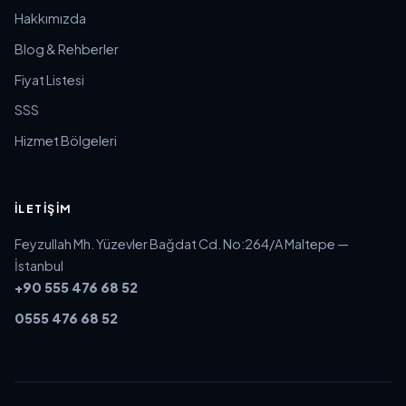
Hakkımızda
Blog & Rehberler
Fiyat Listesi
SSS
Hizmet Bölgeleri
İLETIŞIM
Feyzullah Mh. Yüzevler Bağdat Cd. No:264/A Maltepe —
İstanbul
+90 555 476 68 52
0555 476 68 52