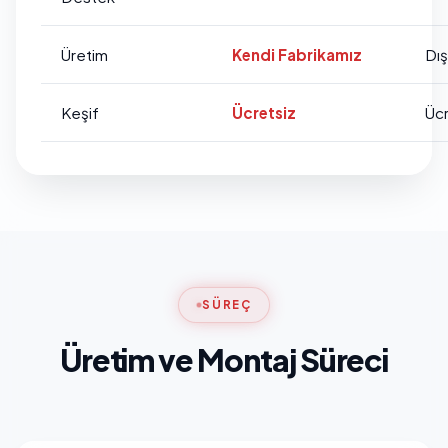
Üretim
Kendi Fabrikamız
Dı
Keşif
Ücretsiz
Ücr
SÜREÇ
Üretim ve Montaj Süreci