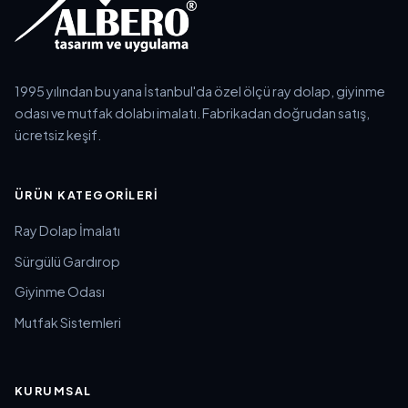
1995 yılından bu yana İstanbul'da özel ölçü ray dolap, giyinme
odası ve mutfak dolabı imalatı. Fabrikadan doğrudan satış,
ücretsiz keşif.
ÜRÜN KATEGORILERI
Ray Dolap İmalatı
Sürgülü Gardırop
Giyinme Odası
Mutfak Sistemleri
KURUMSAL