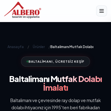
Anasayfa
/
Ürünler
/
Baltalimanı Mutfak Dolabı
BALTALIMANI, ÜCRETSIZ KEŞIF
Baltalimanı
Mutfak Dolabı
İmalatı
Baltalimanı ve çevresinde ray dolap ve mutfak
dolabı ihtiyacınız için 1995'ten beri fabrikadan