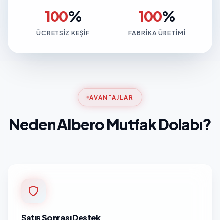
100
%
100
%
ÜCRETSIZ KEŞIF
FABRIKA ÜRETIMI
AVANTAJLAR
Neden Albero Mutfak Dolabı?
Satış Sonrası Destek