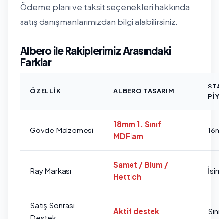
Ödeme planı ve taksit seçenekleri hakkında
satış danışmanlarımızdan bilgi alabilirsiniz.
Albero ile Rakiplerimiz Arasındaki
Farklar
ST
ÖZELLIK
ALBERO TASARIM
PI
18mm 1. Sınıf
Gövde Malzemesi
16
MDFlam
Samet / Blum /
Ray Markası
İsi
Hettich
Satış Sonrası
Aktif destek
Sını
Destek