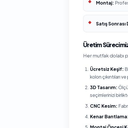
Montaj:
Profes
Satış Sonrası
Üretim Sürecimiz
Her mutfak dolabı pr
Ücretsiz Keşif:
Ba
kolon çıkıntıları ve
3D Tasarım:
Ölçül
seçimlerinizi birlik
CNC Kesim:
Fabri
Kenar Bantlama
Montaj Öncesi K