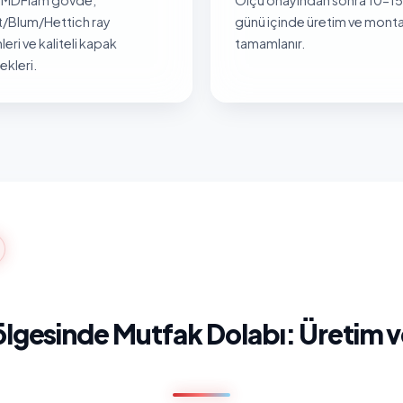
/Blum/Hettich ray
günü içinde üretim ve monta
leri ve kaliteli kapak
tamamlanır.
kleri.
lgesinde Mutfak Dolabı: Üretim 