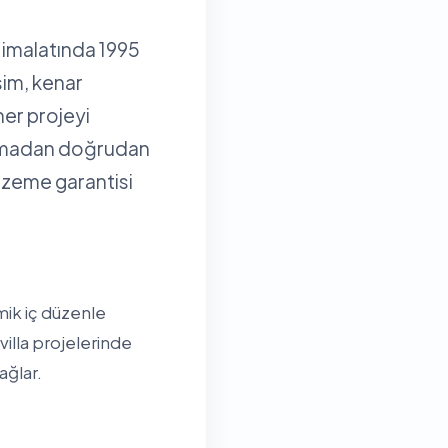
 imalatında 1995
sim, kenar
her projeyi
olmadan doğrudan
alzeme garantisi
ik iç düzenle
illa projelerinde
ağlar.