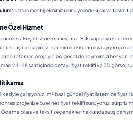
rulum:
Uzman montaj ekibimiz ürünü yerinde kurar ve teslim tut
ine Özel Hizmet
ücretsiz keşif hizmeti sunuyoruz. Eski yapı dairelerden ye
iplerine aşina ekibimiz, her mimari kısıtlamaya uygun çözüml
erce referans projeyle bölgesel deneyimimizi her yeni 
nrası 24-48 saat içinde detaylı fiyat teklifi ve 3D görsel s
litikamız
ilkesiyle çalışıyoruz. m² bazlı güncel fiyat listemize
fiyat l
f sonrası projenize özel net fiyat teklifi sunuyoruz; sürpriz m
Ödeme planı ve taksit seçenekleri hakkında satış danışma