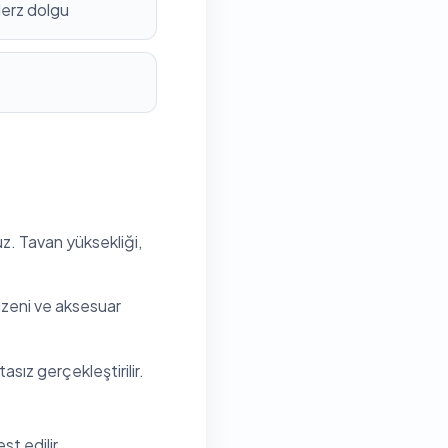
derz dolgu
uz. Tavan yüksekliği,
düzeni ve aksesuar
sız gerçekleştirilir.
t edilir.