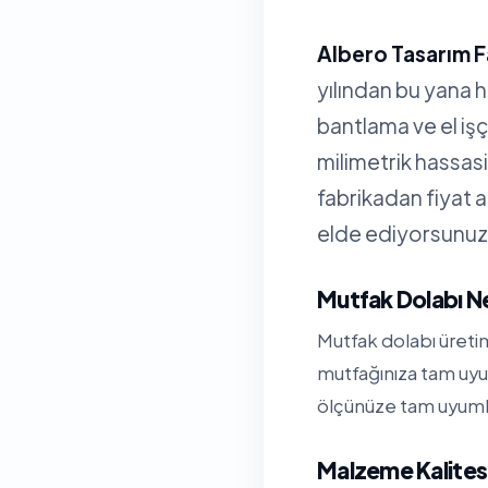
Albero Tasarım F
yılından bu yana 
bantlama ve el işç
milimetrik hassa
fabrikadan fiyat 
elde ediyorsunuz
Mutfak Dolabı N
Mutfak dolabı üreti
mutfağınıza tam uyu
ölçünüze tam uyumlu 
Malzeme Kalitesi