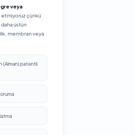
tegre veya
ih etmiyoruz çünkü
 daha üstün
rilik, membran veya
 (Alman) patentli
 koruma
nlatma