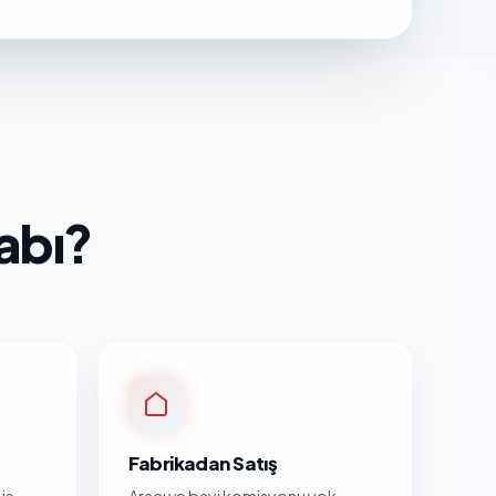
abı?
Fabrikadan Satış
iş
Aracı ve bayi komisyonu yok.