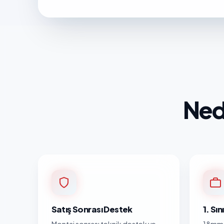
Ned
Satış Sonrası Destek
1. Sı
Montaj sonrası teknik destek ve
18mm 