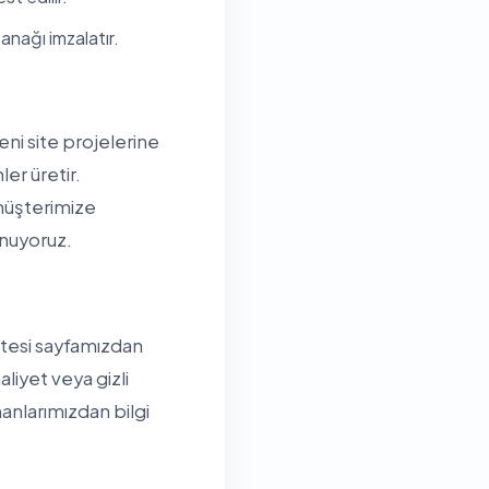
anağı imzalatır.
ni site projelerine
er üretir.
müşterimize
unuyoruz.
istesi sayfamızdan
aliyet veya gizli
nlarımızdan bilgi