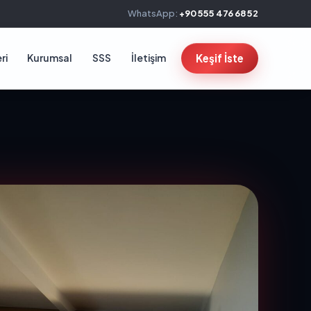
WhatsApp:
+90 555 476 68 52
ri
Kurumsal
SSS
İletişim
Keşif İste