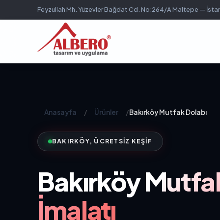
Feyzullah Mh. Yüzevler Bağdat Cd. No:264/A Maltepe — İsta
Anasayfa
/
Ürünler
/
Bakırköy Mutfak Dolabı
BAKIRKÖY, ÜCRETSIZ KEŞIF
Bakırköy
Mutfak
İmalatı