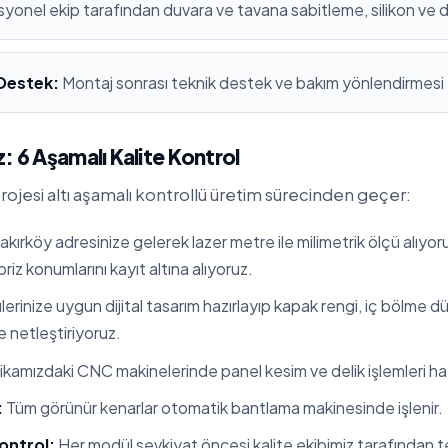
yonel ekip tarafından duvara ve tavana sabitleme, silikon ve 
 Destek:
Montaj sonrası teknik destek ve bakım yönlendirmesi
: 6 Aşamalı Kalite Kontrol
ojesi altı aşamalı kontrollü üretim sürecinden geçer:
kırköy adresinize gelerek lazer metre ile milimetrik ölçü alıyor
 priz konumlarını kayıt altına alıyoruz.
erinize uygun dijital tasarım hazırlayıp kapak rengi, iç bölme 
te netleştiriyoruz.
kamızdaki CNC makinelerinde panel kesim ve delik işlemleri hata
:
Tüm görünür kenarlar otomatik bantlama makinesinde işlenir.
ontrol:
Her modül sevkiyat öncesi kalite ekibimiz tarafından tes