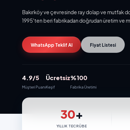
Bakırköy ve çevresinde ray dolap ve mutfak dola
1995'ten beri fabrikadan doğrudan üretim ve m
WhatsApp Teklif Al
Fiyat Listesi
4.9/5
Ücretsiz
%100
Müşteri Puanı
Keşif
Fabrika Üretimi
30
+
YILLIK TECRÜBE