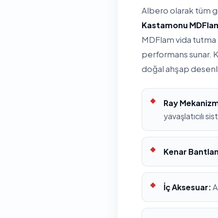
Albero olarak tüm 
Kastamonu MDFla
MDFlam vida tutma k
performans sunar. K
doğal ahşap desenl
Ray Mekanizm
yavaşlatıcılı si
Kenar Bantla
İç Aksesuar:
A