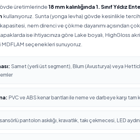
gövde üretimlerinde
18 mm kalınlığında 1. Sınıf Yıldız En
m
kullanıyoruz. Sunta (yonga levha) gövde kesinlikle terc
apasitesi, nem direnci ve çökme dayanımı açısından çok
apaklarda ise ihtiyacınıza göre Lake boyalı, HighGloss ak
i MDFLAM seçenekleri sunuyoruz.
ası:
Samet (yerli üst segment), Blum (Avusturya) veya Hettich
stemler
ma:
PVC ve ABS kenar bantları ile neme ve darbeye karşı tam
sansörlü pantolon askılığı, kravatlık, takı çekmecesi, LED aydı