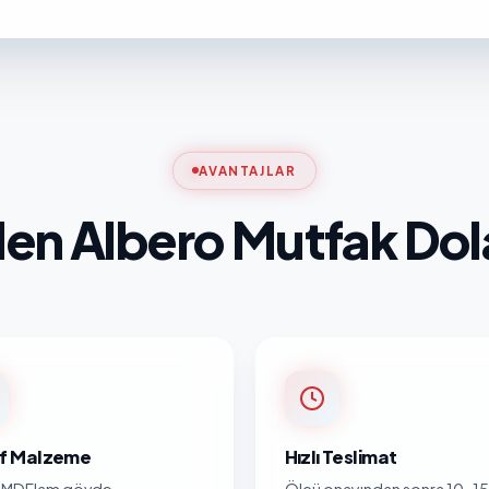
AVANTAJLAR
en Albero Mutfak Dol
nıf Malzeme
Hızlı Teslimat
MDFlam gövde,
Ölçü onayından sonra 10-15 