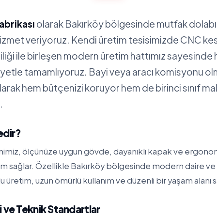
abrikası
olarak Bakırköy bölgesinde mutfak dolabı
hizmet veriyoruz. Kendi üretim tesisimizde CNC ke
iliği ile birleşen modern üretim hattımız sayesinde 
siyetle tamamlıyoruz. Bayi veya aracı komisyonu 
alarak hem bütçenizi koruyor hem de birinci sınıf m
.
edir?
mimiz, ölçünüze uygun gövde, dayanıklı kapak ve ergonom
m sağlar. Özellikle Bakırköy bölgesinde modern daire ve v
üretim, uzun ömürlü kullanım ve düzenli bir yaşam alanı s
 ve Teknik Standartlar