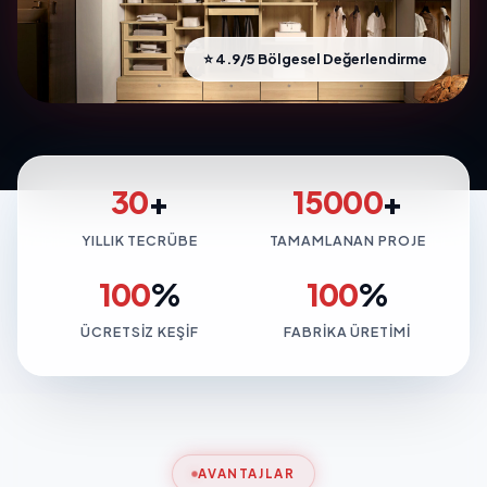
⭐ 4.9/5 Bölgesel Değerlendirme
30
+
15000
+
YILLIK TECRÜBE
TAMAMLANAN PROJE
100
%
100
%
ÜCRETSIZ KEŞIF
FABRIKA ÜRETIMI
AVANTAJLAR