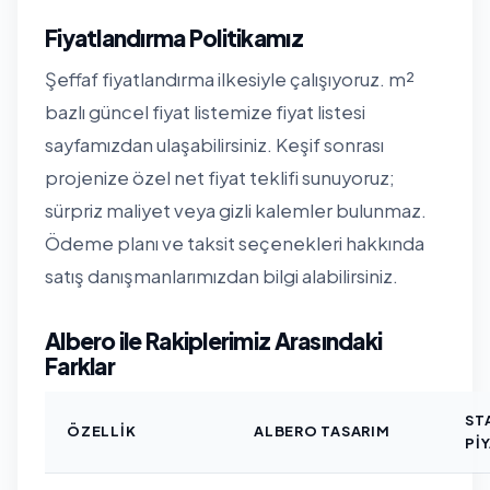
Fiyatlandırma Politikamız
Şeffaf fiyatlandırma ilkesiyle çalışıyoruz. m²
bazlı güncel fiyat listemize
fiyat listesi
sayfamızdan
ulaşabilirsiniz. Keşif sonrası
projenize özel net fiyat teklifi sunuyoruz;
sürpriz maliyet veya gizli kalemler bulunmaz.
Ödeme planı ve taksit seçenekleri hakkında
satış danışmanlarımızdan bilgi alabilirsiniz.
Albero ile Rakiplerimiz Arasındaki
Farklar
ST
ÖZELLIK
ALBERO TASARIM
PI