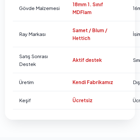
18mm 1. Sınıf
Gövde Malzemesi
16
MDFlam
Samet / Blum /
Ray Markası
İsi
Hettich
Satış Sonrası
Aktif destek
Sını
Destek
Üretim
Kendi Fabrikamız
Dı
Keşif
Ücretsiz
Ücr