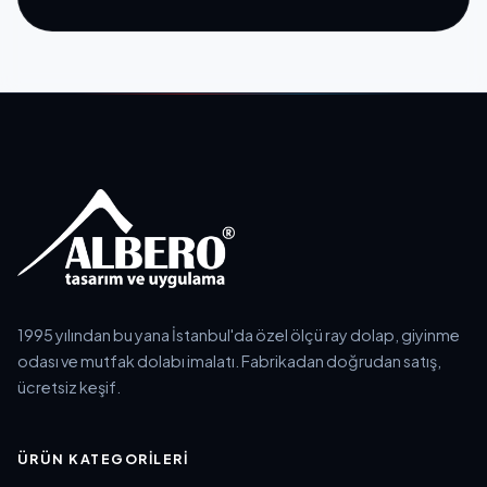
1995 yılından bu yana İstanbul'da özel ölçü ray dolap, giyinme
odası ve mutfak dolabı imalatı. Fabrikadan doğrudan satış,
ücretsiz keşif.
ÜRÜN KATEGORILERI