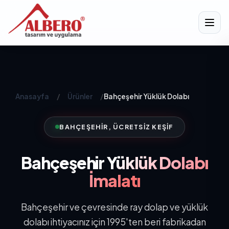
Anasayfa
/
Ürünler
/
Bahçeşehir Yüklük Dolabı
BAHÇEŞEHIR, ÜCRETSIZ KEŞIF
Bahçeşehir
Yüklük Dolabı
İmalatı
Bahçeşehir ve çevresinde ray dolap ve yüklük
dolabı ihtiyacınız için 1995'ten beri fabrikadan