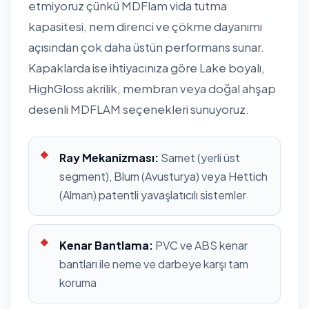
etmiyoruz çünkü MDFlam vida tutma
kapasitesi, nem direnci ve çökme dayanımı
açısından çok daha üstün performans sunar.
Kapaklarda ise ihtiyacınıza göre Lake boyalı,
HighGloss akrilik, membran veya doğal ahşap
desenli MDFLAM seçenekleri sunuyoruz.
Ray Mekanizması:
Samet (yerli üst
segment), Blum (Avusturya) veya Hettich
(Alman) patentli yavaşlatıcılı sistemler
Kenar Bantlama:
PVC ve ABS kenar
bantları ile neme ve darbeye karşı tam
koruma