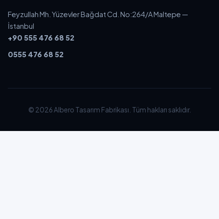
Feyzullah Mh. Yüzevler Bağdat Cd. No:264/A Maltepe —
İstanbul
+90 555 476 68 52
0555 476 68 52
© 2026 Albero Tasarım Fabrikası. Tüm hakları saklıdır.