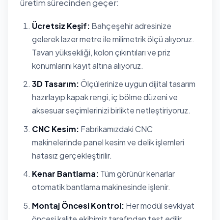
üretim sürecinden geçer:
Ücretsiz Keşif:
Bahçeşehir adresinize
gelerek lazer metre ile milimetrik ölçü alıyoruz.
Tavan yüksekliği, kolon çıkıntıları ve priz
konumlarını kayıt altına alıyoruz.
3D Tasarım:
Ölçülerinize uygun dijital tasarım
hazırlayıp kapak rengi, iç bölme düzeni ve
aksesuar seçimlerinizi birlikte netleştiriyoruz.
CNC Kesim:
Fabrikamızdaki CNC
makinelerinde panel kesim ve delik işlemleri
hatasız gerçekleştirilir.
Kenar Bantlama:
Tüm görünür kenarlar
otomatik bantlama makinesinde işlenir.
Montaj Öncesi Kontrol:
Her modül sevkiyat
öncesi kalite ekibimiz tarafından test edilir.