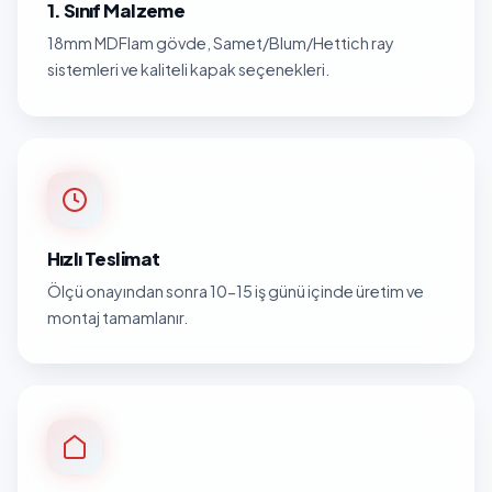
1. Sınıf Malzeme
18mm MDFlam gövde, Samet/Blum/Hettich ray
sistemleri ve kaliteli kapak seçenekleri.
Hızlı Teslimat
Ölçü onayından sonra 10-15 iş günü içinde üretim ve
montaj tamamlanır.