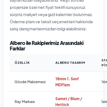
sayfamızdan
ulaşabilirsiniz. Keşif sonrası
projenize özel net fiyat teklifi sunuyoruz;
sürpriz maliyet veya gizli kalemler bulunmaz.
Ödeme planı ve taksit seçenekleri hakkında
satış danışmanlarımızdan bilgi alabilirsiniz.
Albero ile Rakiplerimiz Arasındaki
Farklar
ST
ÖZELLIK
ALBERO TASARIM
PI
18mm 1. Sınıf
Gövde Malzemesi
16
MDFlam
Samet / Blum /
Ray Markası
İsi
Hettich