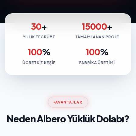
30
+
15000
+
YILLIK TECRÜBE
TAMAMLANAN PROJE
100
%
100
%
ÜCRETSIZ KEŞIF
FABRIKA ÜRETIMI
AVANTAJLAR
Neden Albero Yüklük Dolabı?