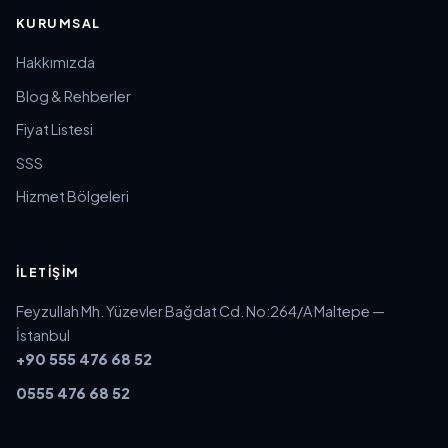
KURUMSAL
Hakkımızda
Blog & Rehberler
Fiyat Listesi
SSS
Hizmet Bölgeleri
İLETIŞIM
Feyzullah Mh. Yüzevler Bağdat Cd. No:264/A Maltepe —
İstanbul
+90 555 476 68 52
0555 476 68 52