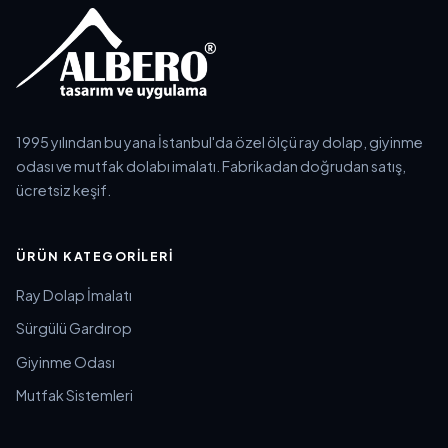
1995 yılından bu yana İstanbul'da özel ölçü ray dolap, giyinme
odası ve mutfak dolabı imalatı. Fabrikadan doğrudan satış,
ücretsiz keşif.
ÜRÜN KATEGORILERI
Ray Dolap İmalatı
Sürgülü Gardırop
Giyinme Odası
Mutfak Sistemleri