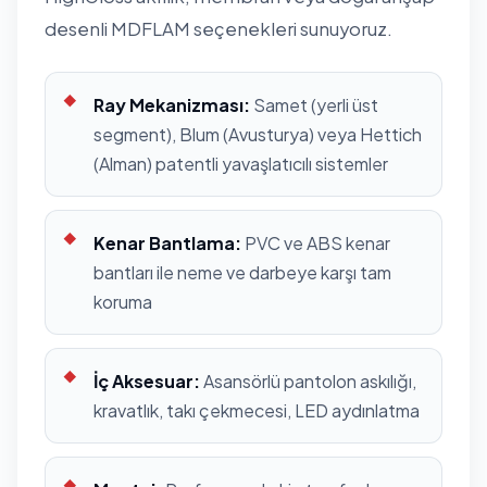
desenli MDFLAM seçenekleri sunuyoruz.
Ray Mekanizması:
Samet (yerli üst
segment), Blum (Avusturya) veya Hettich
(Alman) patentli yavaşlatıcılı sistemler
Kenar Bantlama:
PVC ve ABS kenar
bantları ile neme ve darbeye karşı tam
koruma
İç Aksesuar:
Asansörlü pantolon askılığı,
kravatlık, takı çekmecesi, LED aydınlatma