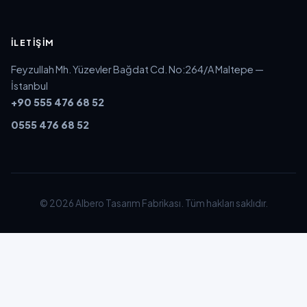
İLETIŞIM
Feyzullah Mh. Yüzevler Bağdat Cd. No:264/A Maltepe —
İstanbul
+90 555 476 68 52
0555 476 68 52
© 2026 Albero Tasarım Fabrikası. Tüm hakları saklıdır.