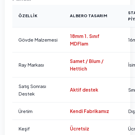
ST
ÖZELLIK
ALBERO TASARIM
PI
18mm 1. Sınıf
Gövde Malzemesi
16
MDFlam
Samet / Blum /
Ray Markası
İsi
Hettich
Satış Sonrası
Aktif destek
Sını
Destek
Üretim
Kendi Fabrikamız
Dı
Keşif
Ücretsiz
Ücr