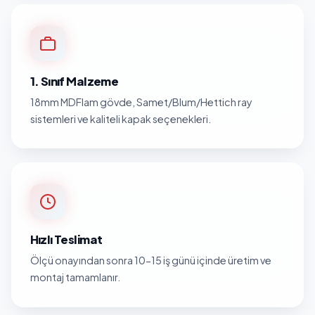
1. Sınıf Malzeme
18mm MDFlam gövde, Samet/Blum/Hettich ray
sistemleri ve kaliteli kapak seçenekleri.
Hızlı Teslimat
Ölçü onayından sonra 10-15 iş günü içinde üretim ve
montaj tamamlanır.