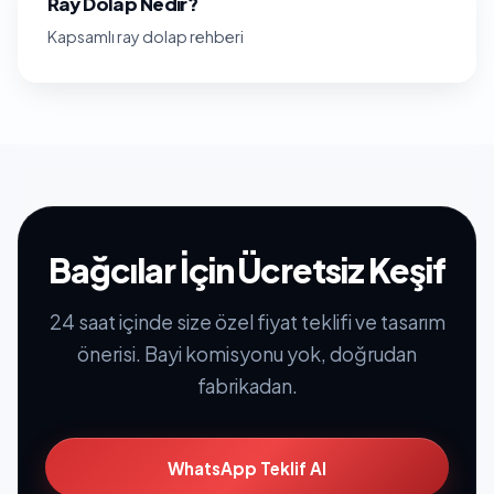
Ray Dolap Nedir?
Kapsamlı ray dolap rehberi
Bağcılar İçin Ücretsiz Keşif
24 saat içinde size özel fiyat teklifi ve tasarım
önerisi. Bayi komisyonu yok, doğrudan
fabrikadan.
WhatsApp Teklif Al