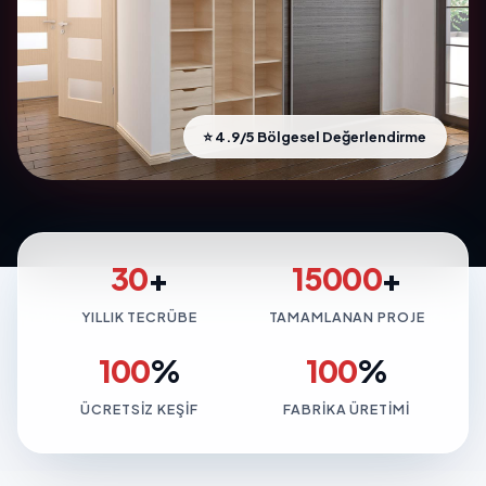
⭐ 4.9/5 Bölgesel Değerlendirme
30
+
15000
+
YILLIK TECRÜBE
TAMAMLANAN PROJE
100
%
100
%
ÜCRETSIZ KEŞIF
FABRIKA ÜRETIMI