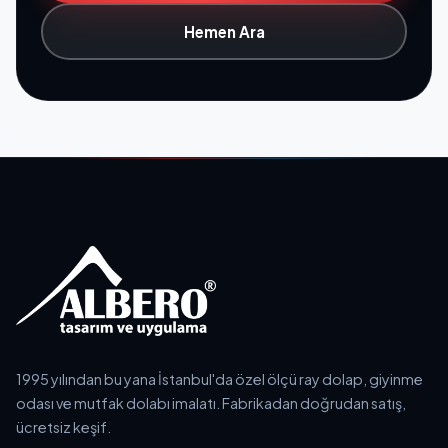
Hemen Ara
1995 yılından bu yana İstanbul'da özel ölçü ray dolap, giyinme
odası ve mutfak dolabı imalatı. Fabrikadan doğrudan satış,
ücretsiz keşif.