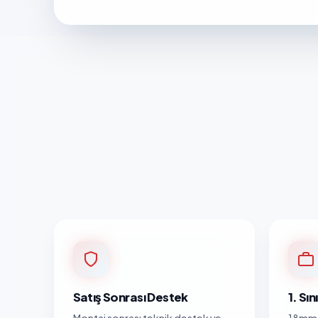
Satış Sonrası Destek
1. Sı
Montaj sonrası teknik destek ve
18mm 