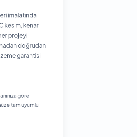
eri imalatında
NC kesim, kenar
her projeyi
olmadan doğrudan
alzeme garantisi
lanınıza göre
çünüze tam uyumlu