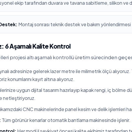
yonel ekip tarafından duvara ve tavana sabitleme, silikon ve 
 Destek:
Montaj sonrası teknik destek ve bakım yönlendirmesi
: 6 Aşamalı Kalite Kontrol
eri projesi altı aşamalı kontrollü üretim sürecinden geçer
nalı adresinize gelerek lazer metre ile milimetrik ölçü alıyoruz.
 priz konumlarını kayıt altına alıyoruz.
erinize uygun dijital tasarım hazırlayıp kapak rengi, iç bölme 
te netleştiriyoruz.
kamızdaki CNC makinelerinde panel kesim ve delik işlemleri hata
:
Tüm görünür kenarlar otomatik bantlama makinesinde işlenir.
ontrol:
Her modül sevkiyat öncesi kalite ekibimiz tarafından tes