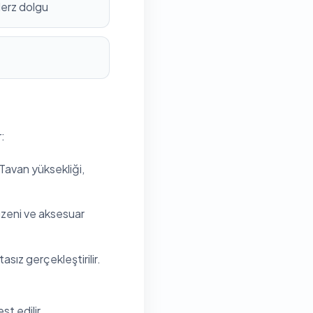
derz dolgu
:
 Tavan yüksekliği,
düzeni ve aksesuar
sız gerçekleştirilir.
t edilir.