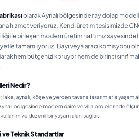
abrikası
olarak Aynalı bölgesinde ray dolap modell
yana hizmet veriyoruz. Kendi üretim tesisimizde C
iliği ile birleşen modern üretim hattımız sayesinde 
siyetle tamamlıyoruz. Bayi veya aracı komisyonu 
alarak hem bütçenizi koruyor hem de birinci sınıf m
.
eri Nedir?
 lake, aynalı, köşe ve yerden tavana tasarımlarla yaşam a
e Aynalı bölgesinde modern daire ve villa projelerinde öl
kullanım ve düzenli bir yaşam alanı sağlar.
 ve Teknik Standartlar