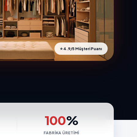
⭐ 4.9/5 Müşteri Puanı
100
%
FABRIKA ÜRETIMI