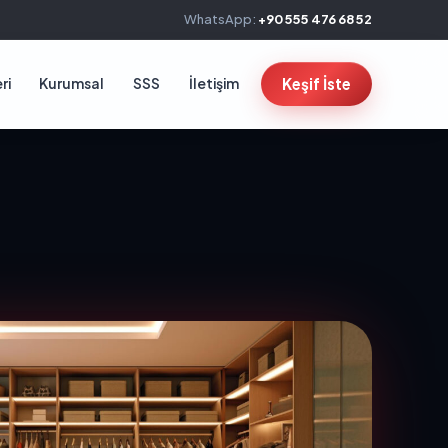
WhatsApp:
+90 555 476 68 52
ri
Kurumsal
SSS
İletişim
Keşif İste