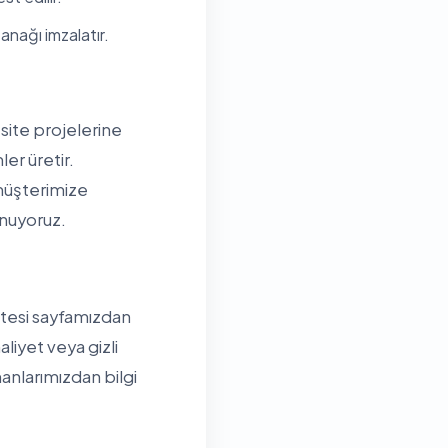
anağı imzalatır.
site projelerine
er üretir.
müşterimize
unuyoruz.
istesi sayfamızdan
aliyet veya gizli
nlarımızdan bilgi