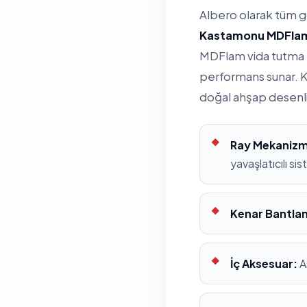
Albero olarak tüm 
Kastamonu MDFla
MDFlam vida tutma k
performans sunar. K
doğal ahşap desenl
Ray Mekanizm
yavaşlatıcılı si
Kenar Bantla
İç Aksesuar:
A