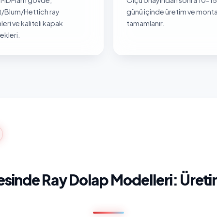
/Blum/Hettich ray
günü içinde üretim ve monta
leri ve kaliteli kapak
tamamlanır.
kleri.
esinde Ray Dolap Modelleri: Üret