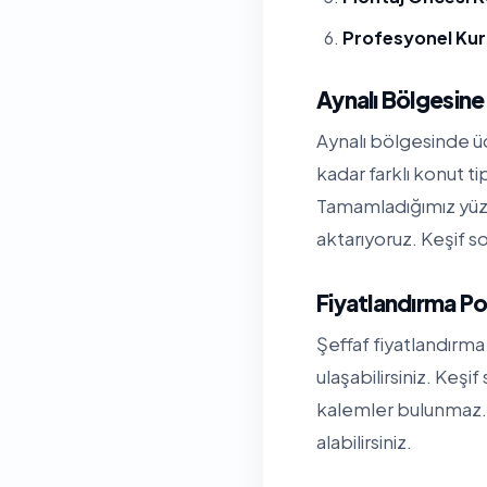
Profesyonel Ku
Aynalı Bölgesin
Aynalı bölgesinde üc
kadar farklı konut t
Tamamladığımız yüzl
aktarıyoruz. Keşif so
Fiyatlandırma Po
Şeffaf fiyatlandırma 
ulaşabilirsiniz. Keşi
kalemler bulunmaz. 
alabilirsiniz.