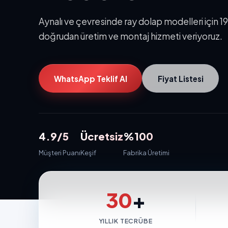
Aynalı ve çevresinde ray dolap modelleri için 1
doğrudan üretim ve montaj hizmeti veriyoruz.
WhatsApp Teklif Al
Fiyat Listesi
4.9/5
Ücretsiz
%100
Müşteri Puanı
Keşif
Fabrika Üretimi
30
+
YILLIK TECRÜBE