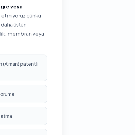
tegre veya
ih etmiyoruz çünkü
 daha üstün
rilik, membran veya
 (Alman) patentli
 koruma
nlatma