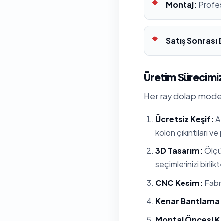
Montaj:
Profes
Satış Sonrası
Üretim Sürecimiz
Her ray dolap modell
Ücretsiz Keşif:
Ay
kolon çıkıntıları ve
3D Tasarım:
Ölçül
seçimlerinizi birlik
CNC Kesim:
Fabri
Kenar Bantlama
Montaj Öncesi K