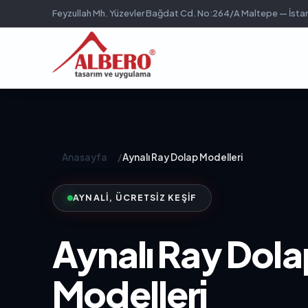
Feyzullah Mh. Yüzevler Bağdat Cd. No:264/A Maltepe — İsta
Anasayfa
/
Aynalı Ray Dolap Modelleri
AYNALI, ÜCRETSIZ KEŞIF
Aynalı Ray Dola
Modelleri