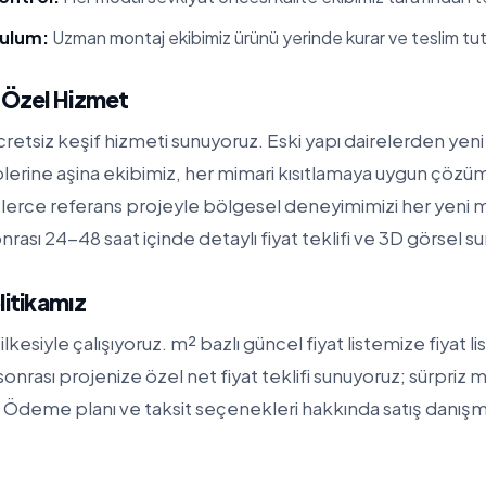
rulum:
Uzman montaj ekibimiz ürünü yerinde kurar ve teslim tut
e Özel Hizmet
retsiz keşif hizmeti sunuyoruz. Eski yapı dairelerden yeni 
iplerine aşina ekibimiz, her mimari kısıtlamaya uygun çözüml
erce referans projeyle bölgesel deneyimimizi her yeni 
nrası 24-48 saat içinde detaylı fiyat teklifi ve 3D görsel s
litikamız
ilkesiyle çalışıyoruz. m² bazlı güncel fiyat listemize
fiyat l
f sonrası projenize özel net fiyat teklifi sunuyoruz; sürpriz m
Ödeme planı ve taksit seçenekleri hakkında satış danışma