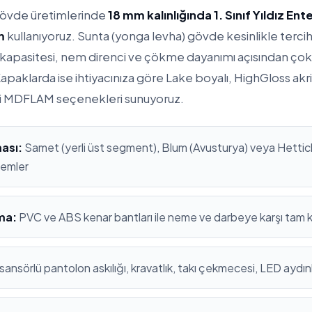
gövde üretimlerinde
18 mm kalınlığında 1. Sınıf Yıldız En
m
kullanıyoruz. Sunta (yonga levha) gövde kesinlikle terc
apasitesi, nem direnci ve çökme dayanımı açısından çok
apaklarda ise ihtiyacınıza göre Lake boyalı, HighGloss ak
i MDFLAM seçenekleri sunuyoruz.
ası:
Samet (yerli üst segment), Blum (Avusturya) veya Hettich
stemler
ma:
PVC ve ABS kenar bantları ile neme ve darbeye karşı tam
sansörlü pantolon askılığı, kravatlık, takı çekmecesi, LED aydı