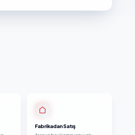
Fabrikadan Satış
iş
Aracı ve bayi komisyonu yok.