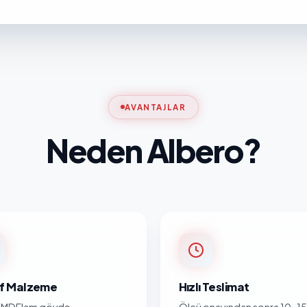
AVANTAJLAR
Neden Albero?
nıf Malzeme
Hızlı Teslimat
MDFlam gövde,
Ölçü onayından sonra 10-15 