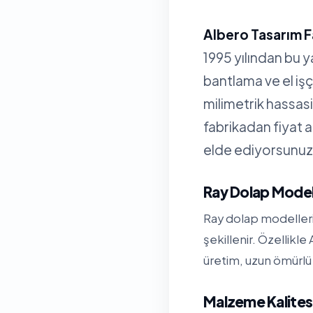
Albero Tasarım F
1995 yılından bu 
bantlama ve el işç
milimetrik hassa
fabrikadan fiyat 
elde ediyorsunuz
Ray Dolap Modell
Ray dolap modelleri;
şekillenir. Özellikl
üretim, uzun ömürlü 
Malzeme Kalitesi