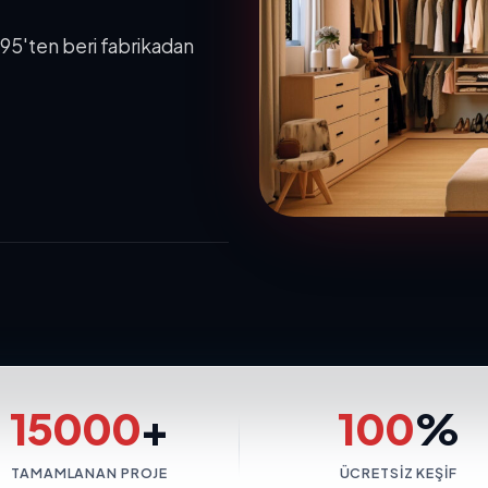
995'ten beri fabrikadan
15000
+
100
%
TAMAMLANAN PROJE
ÜCRETSIZ KEŞIF