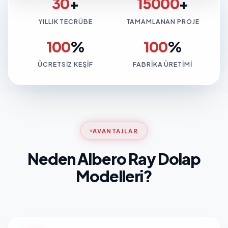
30
+
15000
+
YILLIK TECRÜBE
TAMAMLANAN PROJE
100
%
100
%
ÜCRETSIZ KEŞIF
FABRIKA ÜRETIMI
AVANTAJLAR
Neden Albero Ray Dolap
Modelleri?