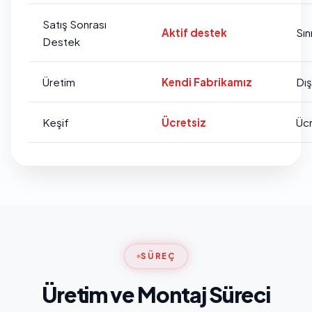
Satış Sonrası
Aktif destek
Sını
Destek
Üretim
Kendi Fabrikamız
Dı
Keşif
Ücretsiz
Ücr
SÜREÇ
Üretim ve Montaj Süreci