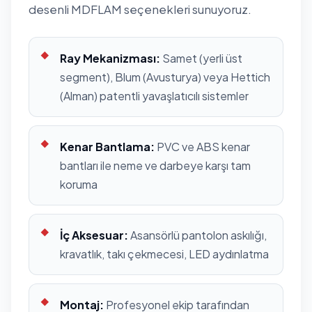
desenli MDFLAM seçenekleri sunuyoruz.
Ray Mekanizması:
Samet (yerli üst
segment), Blum (Avusturya) veya Hettich
(Alman) patentli yavaşlatıcılı sistemler
Kenar Bantlama:
PVC ve ABS kenar
bantları ile neme ve darbeye karşı tam
koruma
İç Aksesuar:
Asansörlü pantolon askılığı,
kravatlık, takı çekmecesi, LED aydınlatma
Montaj:
Profesyonel ekip tarafından