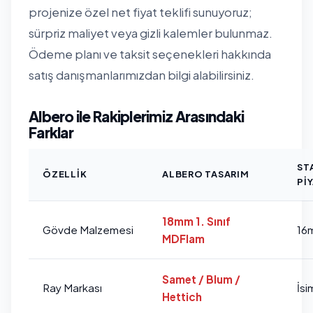
projenize özel net fiyat teklifi sunuyoruz;
sürpriz maliyet veya gizli kalemler bulunmaz.
Ödeme planı ve taksit seçenekleri hakkında
satış danışmanlarımızdan bilgi alabilirsiniz.
Albero ile Rakiplerimiz Arasındaki
Farklar
ST
ÖZELLIK
ALBERO TASARIM
PI
18mm 1. Sınıf
Gövde Malzemesi
16
MDFlam
Samet / Blum /
Ray Markası
İsi
Hettich