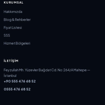
KURUMSAL
Hakkımızda
Blog & Rehberler
Fiyat Listesi
SSS
Hizmet Bölgeleri
İLETIŞIM
Feyzullah Mh. Yüzevler Bağdat Cd. No:264/A Maltepe —
İstanbul
+90 555 476 68 52
0555 476 68 52