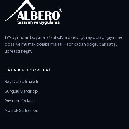
1995 yılından bu yana İstanbul'da özel ölçü ray dolap, giyinme
odası ve mutfak dolabı imalatı. Fabrikadan doğrudan satış,
ücretsiz keşif.
ÜRÜN KATEGORILERI
Ray Dolap İmalatı
Sürgülü Gardırop
Giyinme Odası
Mutfak Sistemleri