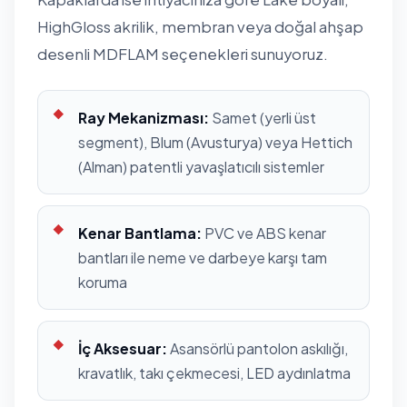
HighGloss akrilik, membran veya doğal ahşap
desenli MDFLAM seçenekleri sunuyoruz.
Ray Mekanizması:
Samet (yerli üst
segment), Blum (Avusturya) veya Hettich
(Alman) patentli yavaşlatıcılı sistemler
Kenar Bantlama:
PVC ve ABS kenar
bantları ile neme ve darbeye karşı tam
koruma
İç Aksesuar:
Asansörlü pantolon askılığı,
kravatlık, takı çekmecesi, LED aydınlatma