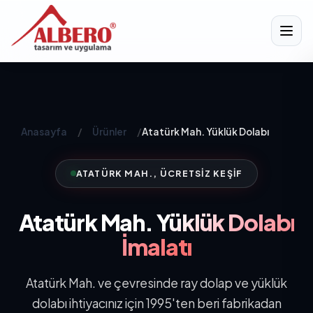
Anasayfa
/
Ürünler
/
Atatürk Mah. Yüklük Dolabı
ATATÜRK MAH., ÜCRETSIZ KEŞIF
Atatürk Mah.
Yüklük Dolabı
İmalatı
Atatürk Mah. ve çevresinde ray dolap ve yüklük
dolabı ihtiyacınız için 1995'ten beri fabrikadan