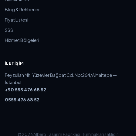
Blog & Rehberler
Fiyat Listesi
SSS
Hizmet Bölgeleri
İLETIŞIM
Feyzullah Mh. Yüzevler Bağdat Cd. No:264/A Maltepe —
İstanbul
+90 555 476 68 52
0555 476 68 52
© 2026 Albero Tasarım Fabrikası. Tüm hakları saklıdır.