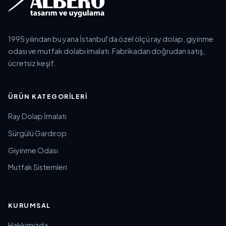
1995 yılından bu yana İstanbul'da özel ölçü ray dolap, giyinme
odası ve mutfak dolabı imalatı. Fabrikadan doğrudan satış,
ücretsiz keşif.
ÜRÜN KATEGORILERI
Ray Dolap İmalatı
Sürgülü Gardırop
Giyinme Odası
Mutfak Sistemleri
KURUMSAL
Hakkımızda