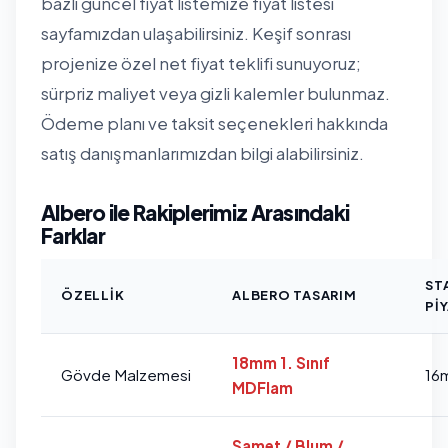
bazlı güncel fiyat listemize
fiyat listesi
sayfamızdan
ulaşabilirsiniz. Keşif sonrası
projenize özel net fiyat teklifi sunuyoruz;
sürpriz maliyet veya gizli kalemler bulunmaz.
Ödeme planı ve taksit seçenekleri hakkında
satış danışmanlarımızdan bilgi alabilirsiniz.
Albero ile Rakiplerimiz Arasındaki
Farklar
ST
ÖZELLIK
ALBERO TASARIM
PI
18mm 1. Sınıf
Gövde Malzemesi
16
MDFlam
Samet / Blum /