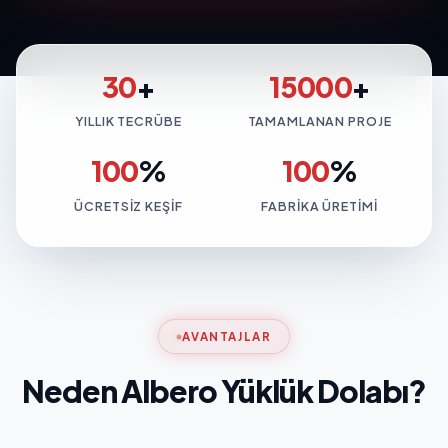
30
+
15000
+
YILLIK TECRÜBE
TAMAMLANAN PROJE
100
%
100
%
ÜCRETSIZ KEŞIF
FABRIKA ÜRETIMI
AVANTAJLAR
Neden Albero Yüklük Dolabı?