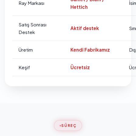
Ray Markası
İsi
Hettich
Satış Sonrası
Aktif destek
Sını
Destek
Üretim
Kendi Fabrikamız
Dı
Keşif
Ücretsiz
Ücr
SÜREÇ