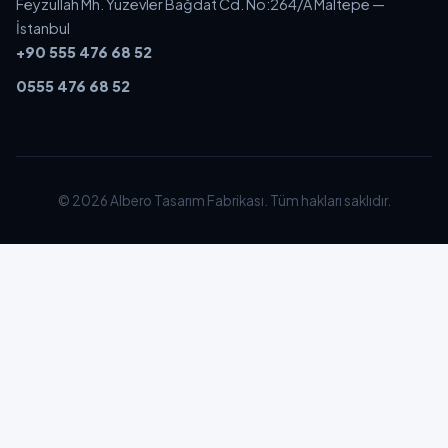
Feyzullah Mh. Yüzevler Bağdat Cd. No:264/A Maltepe —
İstanbul
+90 555 476 68 52
0555 476 68 52
© 2026 Albero Tasarım Fabrikası. Tüm hakları saklıdır.