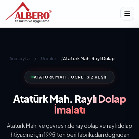
Anasayfa
/
Ürünler
/
Atatürk Mah. Raylı Dolap
ATATÜRK MAH., ÜCRETSIZ KEŞIF
Atatürk Mah.
Raylı Dolap
İmalatı
Atatürk Mah. ve çevresinde ray dolap ve raylı dolap
ihtiyacınız için 1995'ten beri fabrikadan doğrudan