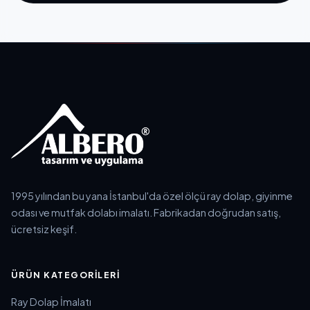
1995 yılından bu yana İstanbul'da özel ölçü ray dolap, giyinme
odası ve mutfak dolabı imalatı. Fabrikadan doğrudan satış,
ücretsiz keşif.
ÜRÜN KATEGORILERI
Ray Dolap İmalatı