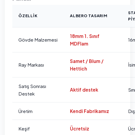
ST
ÖZELLIK
ALBERO TASARIM
PI
18mm 1. Sınıf
Gövde Malzemesi
16
MDFlam
Samet / Blum /
Ray Markası
İsi
Hettich
Satış Sonrası
Aktif destek
Sını
Destek
Üretim
Kendi Fabrikamız
Dı
Keşif
Ücretsiz
Ücr