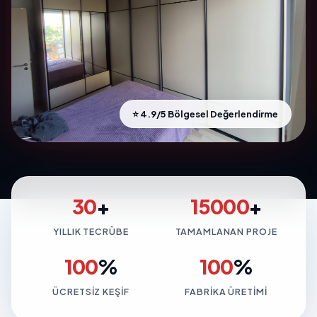
⭐ 4.9/5 Bölgesel Değerlendirme
30
+
15000
+
YILLIK TECRÜBE
TAMAMLANAN PROJE
100
%
100
%
ÜCRETSIZ KEŞIF
FABRIKA ÜRETIMI