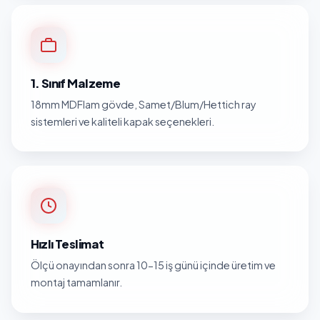
1. Sınıf Malzeme
18mm MDFlam gövde, Samet/Blum/Hettich ray
sistemleri ve kaliteli kapak seçenekleri.
Hızlı Teslimat
Ölçü onayından sonra 10-15 iş günü içinde üretim ve
montaj tamamlanır.