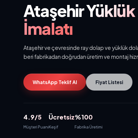
Ataşehir
Yüklük
İmalatı
Ataşehir ve çevresinde ray dolap ve yüklük dolab
beri fabrikadan doğrudan üretim ve montaj hiz
WhatsApp Teklif Al
Fiyat Listesi
4.9/5
Ücretsiz
%100
Müşteri Puanı
Keşif
Fabrika Üretimi