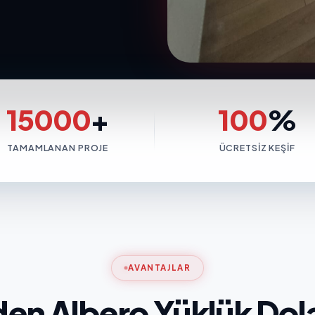
15000
+
100
%
TAMAMLANAN PROJE
ÜCRETSIZ KEŞIF
AVANTAJLAR
en Albero Yüklük Dol