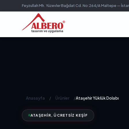
Feyzullah Mh. Yüzevler Bağdat Cd. No:264/A Maltepe — İsta
Anasayfa
/
Ürünler
/
Ataşehir Yüklük Dolabı
ATAŞEHIR, ÜCRETSIZ KEŞIF