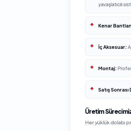
yavaşlatıcılı si
Kenar Bantla
İç Aksesuar:
A
Montaj:
Profes
Satış Sonrası
Üretim Sürecimiz
Her yüklük dolabı pr