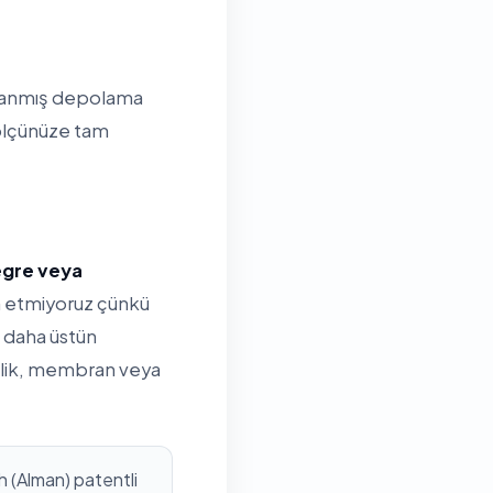
arlanmış depolama
 ölçünüze tam
tegre veya
ih etmiyoruz çünkü
 daha üstün
rilik, membran veya
 (Alman) patentli