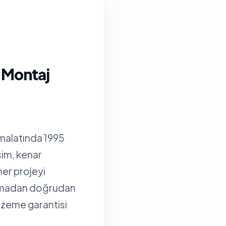
e Montaj
imalatında 1995
sim, kenar
her projeyi
olmadan doğrudan
alzeme garantisi