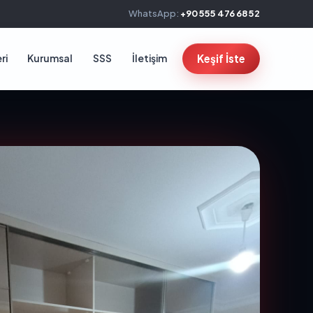
WhatsApp:
+90 555 476 68 52
ri
Kurumsal
SSS
İletişim
Keşif İste