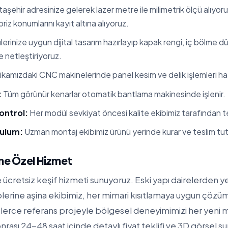
aşehir adresinize gelerek lazer metre ile milimetrik ölçü alıyor
 priz konumlarını kayıt altına alıyoruz.
erinize uygun dijital tasarım hazırlayıp kapak rengi, iç bölme 
te netleştiriyoruz.
kamızdaki CNC makinelerinde panel kesim ve delik işlemleri hata
:
Tüm görünür kenarlar otomatik bantlama makinesinde işlenir.
ontrol:
Her modül sevkiyat öncesi kalite ekibimiz tarafından tes
rulum:
Uzman montaj ekibimiz ürünü yerinde kurar ve teslim tut
ine Özel Hizmet
ücretsiz keşif hizmeti sunuyoruz. Eski yapı dairelerden ye
iplerine aşina ekibimiz, her mimari kısıtlamaya uygun çözüml
erce referans projeyle bölgesel deneyimimizi her yeni 
nrası 24-48 saat içinde detaylı fiyat teklifi ve 3D görsel s