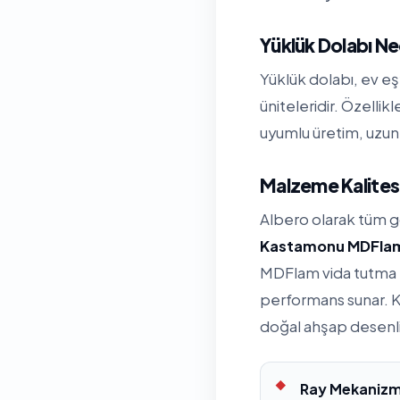
Yüklük Dolabı Ne
Yüklük dolabı, ev eş
üniteleridir. Özelli
uyumlu üretim, uzun 
Malzeme Kalitesi
Albero olarak tüm 
Kastamonu MDFla
MDFlam vida tutma k
performans sunar. K
doğal ahşap desenl
Ray Mekanizm