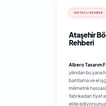
DETAYLI REHBER
Ataşehir Bö
Rehberi
Albero Tasarım F
yılından bu yana 
bantlama ve el işç
milimetrik hassa
fabrikadan fiyat 
elde ediyorsunuz