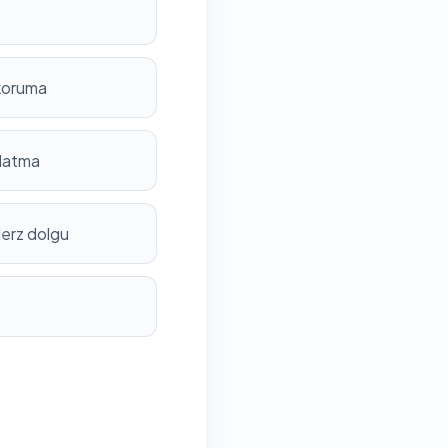
 koruma
nlatma
derz dolgu