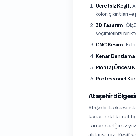
Ücretsiz Keşif:
At
kolon çıkıntıları ve
3D Tasarım:
Ölçül
seçimlerinizi birlik
CNC Kesim:
Fabri
Kenar Bantlama
Montaj Öncesi K
Profesyonel Ku
Ataşehir Bölges
Ataşehir bölgesinde 
kadar farklı konut t
Tamamladığımız yüzl
aktarıyoruz. Keşif so