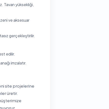
uz. Tavan yüksekliği,
düzeni ve aksesuar
sız gerçekleştirilir.
t edilir.
anağı imzalatır.
ni site projelerine
er üretir.
müşterimize
unuyoruz.