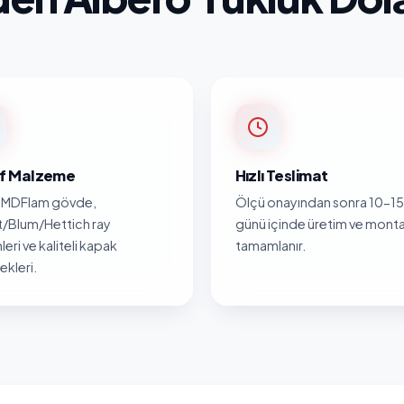
nıf Malzeme
Hızlı Teslimat
MDFlam gövde,
Ölçü onayından sonra 10-15 
/Blum/Hettich ray
günü içinde üretim ve monta
leri ve kaliteli kapak
tamamlanır.
kleri.