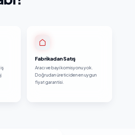
Fabrikadan Satış
iş
Aracı ve bayi komisyonu yok.
j
Doğrudan üreticiden en uygun
fiyat garantisi.