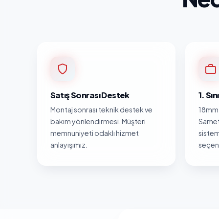
Satış Sonrası Destek
1. Sı
Montaj sonrası teknik destek ve
18mm 
bakım yönlendirmesi. Müşteri
Samet
memnuniyeti odaklı hizmet
sistem
anlayışımız.
seçene