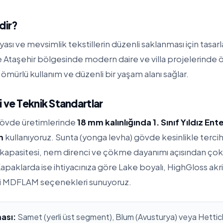
dir?
yası ve mevsimlik tekstillerin düzenli saklanması için tas
kle Ataşehir bölgesinde modern daire ve villa projelerinde
ömürlü kullanım ve düzenli bir yaşam alanı sağlar.
 ve Teknik Standartlar
gövde üretimlerinde
18 mm kalınlığında 1. Sınıf Yıldız En
m
kullanıyoruz. Sunta (yonga levha) gövde kesinlikle terc
apasitesi, nem direnci ve çökme dayanımı açısından çok
apaklarda ise ihtiyacınıza göre Lake boyalı, HighGloss ak
i MDFLAM seçenekleri sunuyoruz.
ası:
Samet (yerli üst segment), Blum (Avusturya) veya Hettich