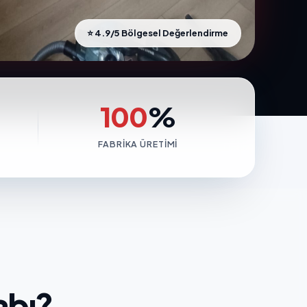
⭐ 4.9/5 Bölgesel Değerlendirme
100
%
FABRIKA ÜRETIMI
abı?