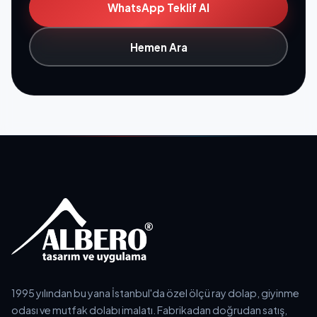
WhatsApp Teklif Al
Hemen Ara
1995 yılından bu yana İstanbul'da özel ölçü ray dolap, giyinme
odası ve mutfak dolabı imalatı. Fabrikadan doğrudan satış,