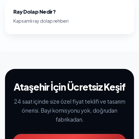
Ray Dolap Nedir?
Kapsamlı ray dolap rehberi
Ataşehir İçin Ücretsiz Keşif
24 saat içinde size özel fiyat teklifi ve tasarım
önerisi. Bayi komisyonu yok, doğrudan
fabrikadan.