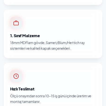
1. Sınıf Malzeme
18mm MDFlam gövde, Samet/Blum/Hettich ray
sistemleri ve kaliteli kapak seçenekleri.
Hızlı Teslimat
Ölçü onayından sonra 10-15 iş günü içinde üretim ve
montaj tamamlanır.