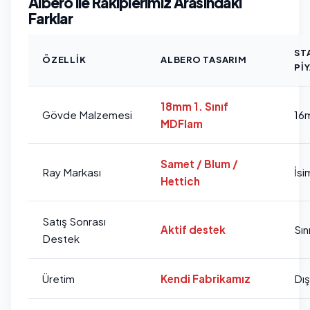
Albero ile Rakiplerimiz Arasındaki
Farklar
ST
ÖZELLIK
ALBERO TASARIM
PI
18mm 1. Sınıf
Gövde Malzemesi
16
MDFlam
Samet / Blum /
Ray Markası
İsi
Hettich
Satış Sonrası
Aktif destek
Sını
Destek
Üretim
Kendi Fabrikamız
Dı