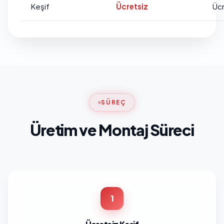
Keşif
Ücretsiz
Ücr
SÜREÇ
Üretim ve Montaj Süreci
1