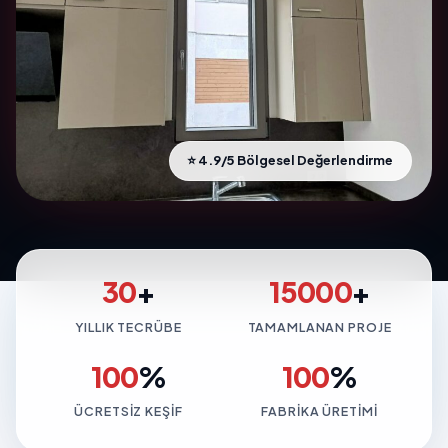
⭐ 4.9/5 Bölgesel Değerlendirme
30
+
15000
+
YILLIK TECRÜBE
TAMAMLANAN PROJE
100
%
100
%
ÜCRETSIZ KEŞIF
FABRIKA ÜRETIMI