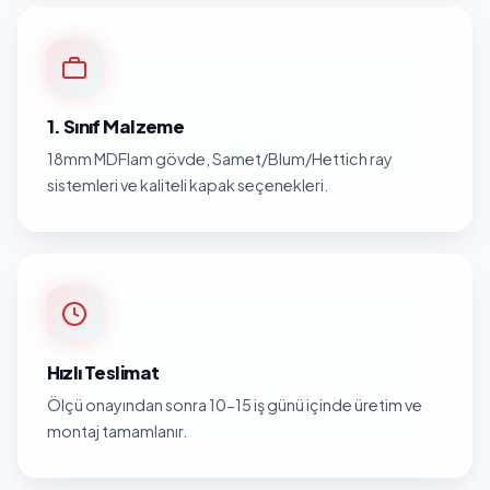
1. Sınıf Malzeme
18mm MDFlam gövde, Samet/Blum/Hettich ray
sistemleri ve kaliteli kapak seçenekleri.
Hızlı Teslimat
Ölçü onayından sonra 10-15 iş günü içinde üretim ve
montaj tamamlanır.