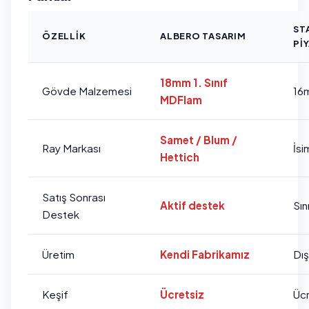
ST
ÖZELLIK
ALBERO TASARIM
PI
18mm 1. Sınıf
Gövde Malzemesi
16
MDFlam
Samet / Blum /
Ray Markası
İsi
Hettich
Satış Sonrası
Aktif destek
Sını
Destek
Üretim
Kendi Fabrikamız
Dı
Keşif
Ücretsiz
Ücr