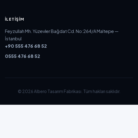
İLETIŞIM
Feyzullah Mh. Yüzevler Bağdat Cd. No:264/A Maltepe —
İstanbul
+90 555 476 68 52
0555 476 68 52
© 2026 Albero Tasarım Fabrikası. Tüm hakları saklıdır.