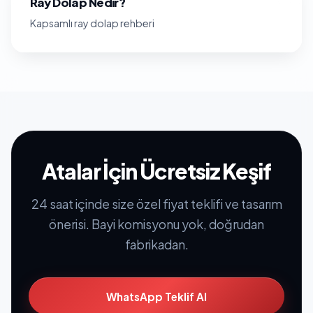
Ray Dolap Nedir?
Kapsamlı ray dolap rehberi
Atalar İçin Ücretsiz Keşif
24 saat içinde size özel fiyat teklifi ve tasarım
önerisi. Bayi komisyonu yok, doğrudan
fabrikadan.
WhatsApp Teklif Al