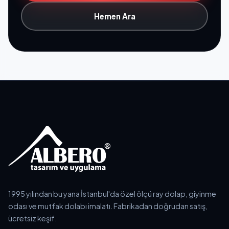
Hemen Ara
1995 yılından bu yana İstanbul'da özel ölçü ray dolap, giyinme
odası ve mutfak dolabı imalatı. Fabrikadan doğrudan satış,
ücretsiz keşif.