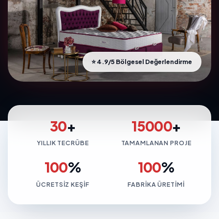
⭐ 4.9/5 Bölgesel Değerlendirme
30
+
15000
+
YILLIK TECRÜBE
TAMAMLANAN PROJE
100
%
100
%
ÜCRETSIZ KEŞIF
FABRIKA ÜRETIMI