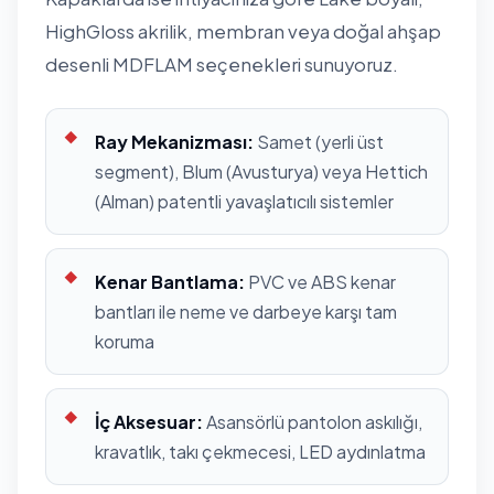
HighGloss akrilik, membran veya doğal ahşap
desenli MDFLAM seçenekleri sunuyoruz.
Ray Mekanizması:
Samet (yerli üst
segment), Blum (Avusturya) veya Hettich
(Alman) patentli yavaşlatıcılı sistemler
Kenar Bantlama:
PVC ve ABS kenar
bantları ile neme ve darbeye karşı tam
koruma
İç Aksesuar:
Asansörlü pantolon askılığı,
kravatlık, takı çekmecesi, LED aydınlatma