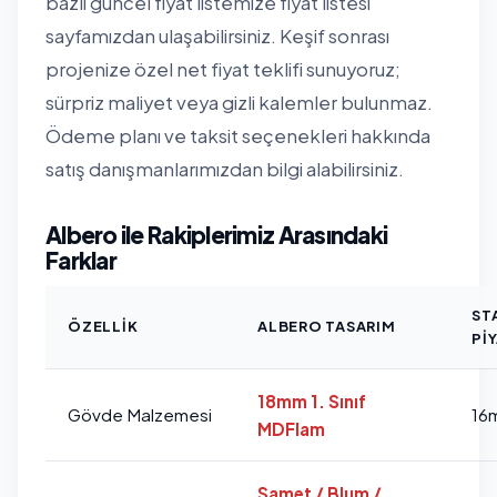
bazlı güncel fiyat listemize
fiyat listesi
sayfamızdan
ulaşabilirsiniz. Keşif sonrası
projenize özel net fiyat teklifi sunuyoruz;
sürpriz maliyet veya gizli kalemler bulunmaz.
Ödeme planı ve taksit seçenekleri hakkında
satış danışmanlarımızdan bilgi alabilirsiniz.
Albero ile Rakiplerimiz Arasındaki
Farklar
ST
ÖZELLIK
ALBERO TASARIM
PI
18mm 1. Sınıf
Gövde Malzemesi
16
MDFlam
Samet / Blum /