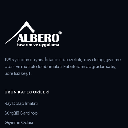
1995 yılından bu yana İstanbul'da özel ölçü ray dolap, giyinme
odası ve mutfak dolabı imalatı. Fabrikadan doğrudan satış,
ücretsiz keşif.
ÜRÜN KATEGORILERI
Ray Dolap İmalatı
Sürgülü Gardırop
Giyinme Odası