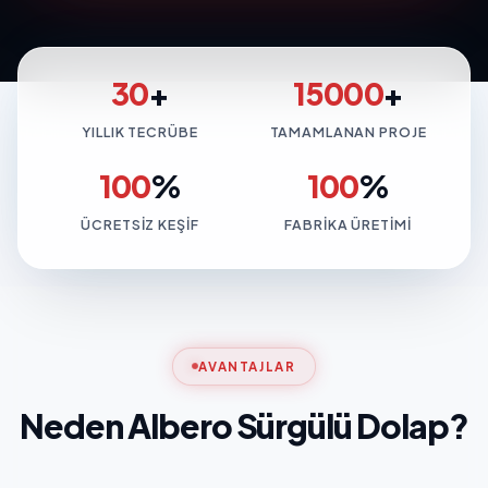
30
+
15000
+
YILLIK TECRÜBE
TAMAMLANAN PROJE
100
%
100
%
ÜCRETSIZ KEŞIF
FABRIKA ÜRETIMI
AVANTAJLAR
Neden Albero Sürgülü Dolap?