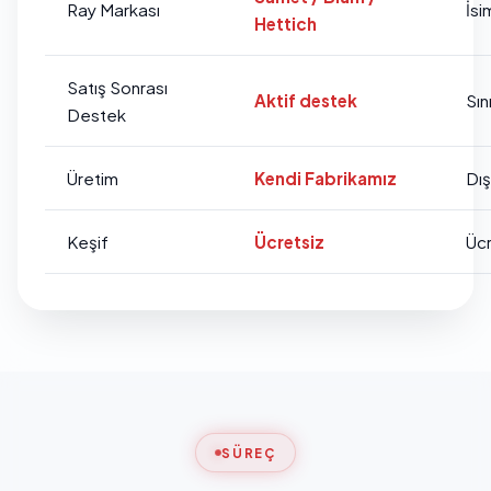
Ray Markası
İsi
Hettich
Satış Sonrası
Aktif destek
Sını
Destek
Üretim
Kendi Fabrikamız
Dı
Keşif
Ücretsiz
Ücr
SÜREÇ