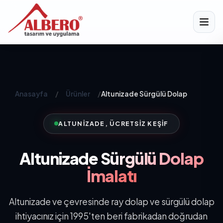
Anasayfa
/
Ürünler
/
Altunizade Sürgülü Dolap
ALTUNIZADE, ÜCRETSIZ KEŞIF
Altunizade
Sürgülü Dolap
İmalatı
Altunizade ve çevresinde ray dolap ve sürgülü dolap
ihtiyacınız için 1995'ten beri fabrikadan doğrudan