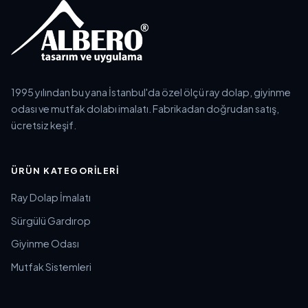
1995 yılından bu yana İstanbul'da özel ölçü ray dolap, giyinme
odası ve mutfak dolabı imalatı. Fabrikadan doğrudan satış,
ücretsiz keşif.
ÜRÜN KATEGORILERI
Ray Dolap İmalatı
Sürgülü Gardırop
Giyinme Odası
Mutfak Sistemleri