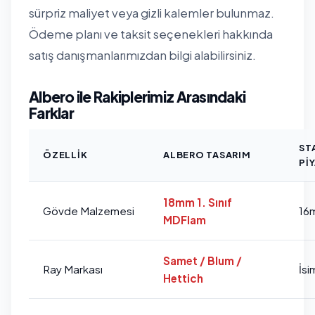
sürpriz maliyet veya gizli kalemler bulunmaz.
Ödeme planı ve taksit seçenekleri hakkında
satış danışmanlarımızdan bilgi alabilirsiniz.
Albero ile Rakiplerimiz Arasındaki
Farklar
ST
ÖZELLIK
ALBERO TASARIM
PI
18mm 1. Sınıf
Gövde Malzemesi
16
MDFlam
Samet / Blum /
Ray Markası
İsi
Hettich