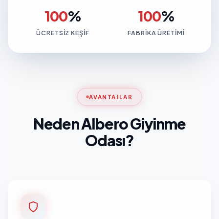
100
%
100
%
ÜCRETSIZ KEŞIF
FABRIKA ÜRETIMI
AVANTAJLAR
Neden Albero Giyinme
Odası?