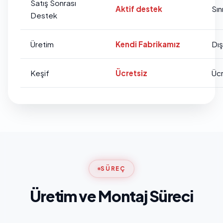
Satış Sonrası
Aktif destek
Sını
Destek
Üretim
Kendi Fabrikamız
Dı
Keşif
Ücretsiz
Ücr
SÜREÇ
Üretim ve Montaj Süreci