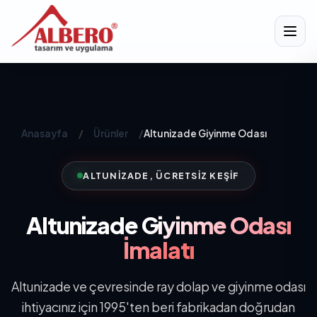
Anasayfa
/
Ürünler
/
Altunizade Giyinme Odası
ALTUNIZADE, ÜCRETSIZ KEŞIF
Altunizade
Giyinme Odası
İmalatı
Altunizade ve çevresinde ray dolap ve giyinme odası
ihtiyacınız için 1995'ten beri fabrikadan doğrudan