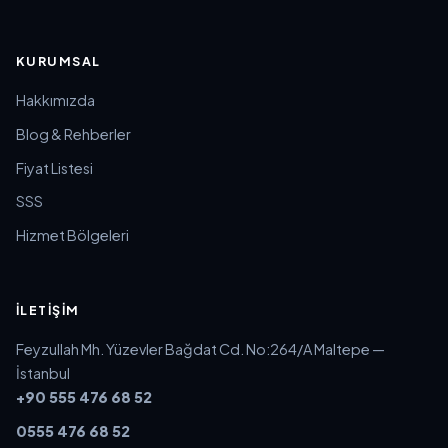
KURUMSAL
Hakkımızda
Blog & Rehberler
Fiyat Listesi
SSS
Hizmet Bölgeleri
İLETIŞIM
Feyzullah Mh. Yüzevler Bağdat Cd. No:264/A Maltepe —
İstanbul
+90 555 476 68 52
0555 476 68 52