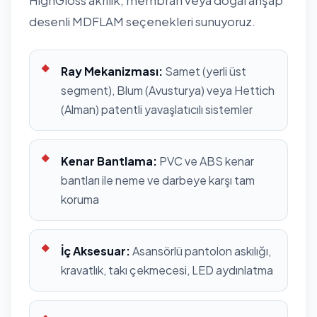
HighGloss akrilik, membran veya doğal ahşap
desenli MDFLAM seçenekleri sunuyoruz.
Ray Mekanizması:
Samet (yerli üst
segment), Blum (Avusturya) veya Hettich
(Alman) patentli yavaşlatıcılı sistemler
Kenar Bantlama:
PVC ve ABS kenar
bantları ile neme ve darbeye karşı tam
koruma
İç Aksesuar:
Asansörlü pantolon askılığı,
kravatlık, takı çekmecesi, LED aydınlatma