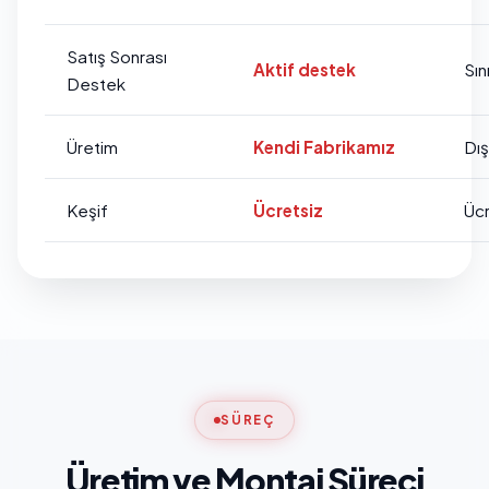
Satış Sonrası
Aktif destek
Sını
Destek
Üretim
Kendi Fabrikamız
Dı
Keşif
Ücretsiz
Ücr
SÜREÇ
Üretim ve Montaj Süreci