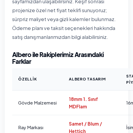
sayfamızdan
ulaşabilirsiniz. Keşif sonrası
projenize özel net fiyat teklifi sunuyoruz;
sürpriz maliyet veya gizli kalemler bulunmaz.
Ödeme planı ve taksit seçenekleri hakkında
satış danışmanlarımızdan bilgi alabilirsiniz.
Albero ile Rakiplerimiz Arasındaki
Farklar
ST
ÖZELLIK
ALBERO TASARIM
PI
18mm 1. Sınıf
Gövde Malzemesi
16
MDFlam
Samet / Blum /
Ray Markası
İsi
Hettich