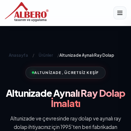
Anasayfa
/
Ürünler
/
Altunizade Aynalı Ray Dolap
ALTUNIZADE, ÜCRETSIZ KEŞIF
Altunizade
Aynalı Ray Dolap
İmalatı
Altunizade ve çevresinde ray dolap ve aynalı ray
dolap ihtiyacınız için 1995'ten beri fabrikadan