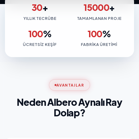
30
+
15000
+
YILLIK TECRÜBE
TAMAMLANAN PROJE
100
%
100
%
ÜCRETSIZ KEŞIF
FABRIKA ÜRETIMI
AVANTAJLAR
Neden Albero Aynalı Ray
Dolap?