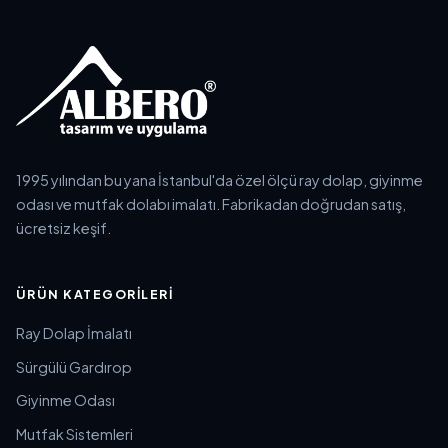
1995 yılından bu yana İstanbul'da özel ölçü ray dolap, giyinme
odası ve mutfak dolabı imalatı. Fabrikadan doğrudan satış,
ücretsiz keşif.
ÜRÜN KATEGORILERI
Ray Dolap İmalatı
Sürgülü Gardırop
Giyinme Odası
Mutfak Sistemleri