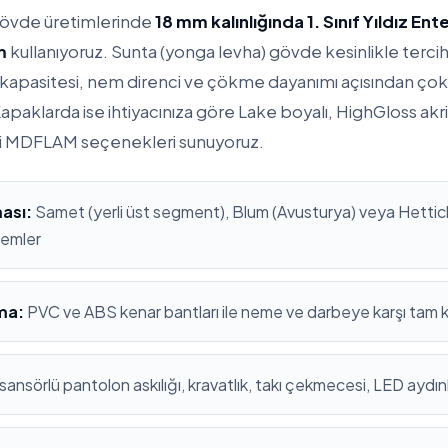
gövde üretimlerinde
18 mm kalınlığında 1. Sınıf Yıldız En
m
kullanıyoruz. Sunta (yonga levha) gövde kesinlikle terc
apasitesi, nem direnci ve çökme dayanımı açısından çok
apaklarda ise ihtiyacınıza göre Lake boyalı, HighGloss ak
i MDFLAM seçenekleri sunuyoruz.
ası:
Samet (yerli üst segment), Blum (Avusturya) veya Hettich
stemler
ma:
PVC ve ABS kenar bantları ile neme ve darbeye karşı tam
sansörlü pantolon askılığı, kravatlık, takı çekmecesi, LED aydı