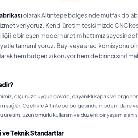
abrikası
olarak Altıntepe bölgesinde mutfak dolabı
hizmet veriyoruz. Kendi üretim tesisimizde CNC ke
iliği ile birleşen modern üretim hattımız sayesinde 
siyetle tamamlıyoruz. Bayi veya aracı komisyonu 
alarak hem bütçenizi koruyor hem de birinci sınıf m
.
edir?
mimiz, ölçünüze uygun gövde, dayanıklı kapak ve ergonom
m sağlar. Özellikle Altıntepe bölgesinde modern daire ve 
üretim, uzun ömürlü kullanım ve düzenli bir yaşam alanı s
 ve Teknik Standartlar