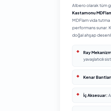
Albero olarak tüm 
Kastamonu MDFla
MDFlam vida tutma k
performans sunar. K
doğal ahşap desenl
Ray Mekanizm
yavaşlatıcılı si
Kenar Bantla
İç Aksesuar:
A