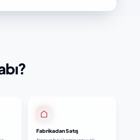
abı?
Fabrikadan Satış
iş
Aracı ve bayi komisyonu yok.