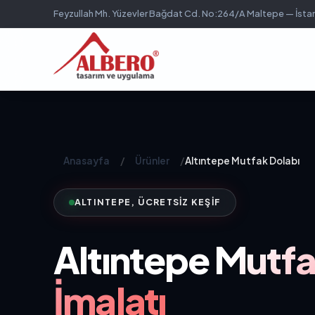
Feyzullah Mh. Yüzevler Bağdat Cd. No:264/A Maltepe — İsta
Anasayfa
/
Ürünler
/
Altıntepe Mutfak Dolabı
ALTINTEPE, ÜCRETSIZ KEŞIF
Altıntepe
Mutfa
İmalatı