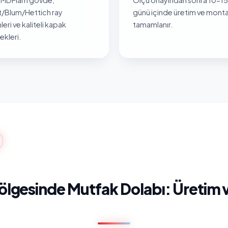
/Blum/Hettich ray
günü içinde üretim ve monta
leri ve kaliteli kapak
tamamlanır.
kleri.
ölgesinde Mutfak Dolabı: Üretim 