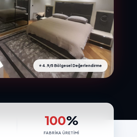
⭐ 4.9/5 Bölgesel Değerlendirme
100
%
FABRIKA ÜRETIMI