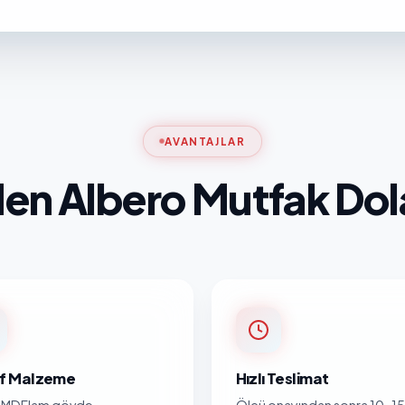
AVANTAJLAR
en Albero Mutfak Dol
nıf Malzeme
Hızlı Teslimat
MDFlam gövde,
Ölçü onayından sonra 10-15 