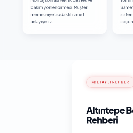
bakım yönlendirmesi. Müşteri
Samet
memnuniyeti odaklı hizmet
sistem
anlayışımız.
seçene
DETAYLI REHBER
Altıntepe B
Rehberi