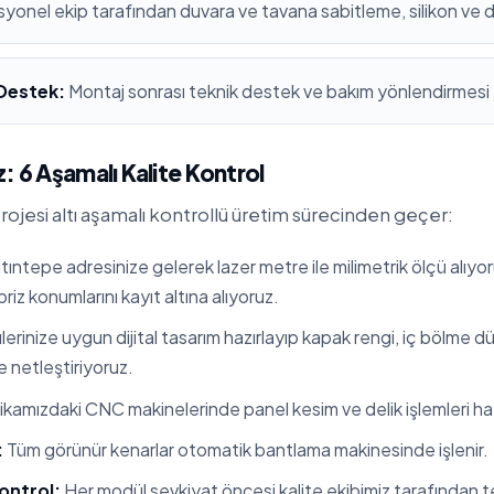
yonel ekip tarafından duvara ve tavana sabitleme, silikon ve 
 Destek:
Montaj sonrası teknik destek ve bakım yönlendirmesi
: 6 Aşamalı Kalite Kontrol
ojesi altı aşamalı kontrollü üretim sürecinden geçer:
tıntepe adresinize gelerek lazer metre ile milimetrik ölçü alıyo
 priz konumlarını kayıt altına alıyoruz.
erinize uygun dijital tasarım hazırlayıp kapak rengi, iç bölme 
te netleştiriyoruz.
kamızdaki CNC makinelerinde panel kesim ve delik işlemleri hata
:
Tüm görünür kenarlar otomatik bantlama makinesinde işlenir.
ontrol:
Her modül sevkiyat öncesi kalite ekibimiz tarafından tes