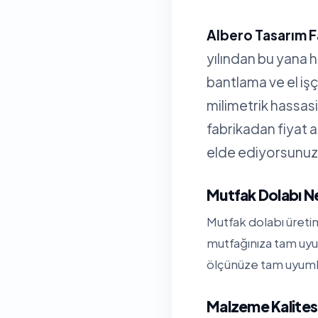
Albero Tasarım F
yılından bu yana 
bantlama ve el işç
milimetrik hassa
fabrikadan fiyat 
elde ediyorsunuz
Mutfak Dolabı N
Mutfak dolabı üreti
mutfağınıza tam uyu
ölçünüze tam uyumlu 
Malzeme Kalitesi