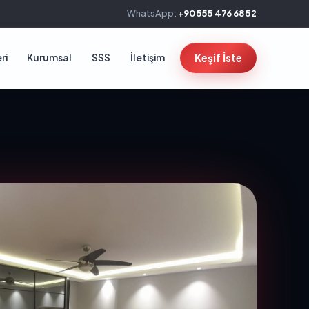
WhatsApp:
+90 555 476 68 52
ri
Kurumsal
SSS
İletişim
Keşif İste