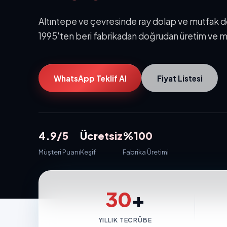
Altıntepe ve çevresinde ray dolap ve mutfak dola
1995'ten beri fabrikadan doğrudan üretim ve m
WhatsApp Teklif Al
Fiyat Listesi
4.9/5
Ücretsiz
%100
Müşteri Puanı
Keşif
Fabrika Üretimi
30
+
YILLIK TECRÜBE