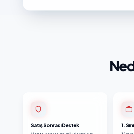
Ned
Satış Sonrası Destek
1. Sı
Montaj sonrası teknik destek ve
18mm 