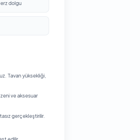
derz dolgu
ruz. Tavan yüksekliği,
düzeni ve aksesuar
sız gerçekleştirilir.
t edilir.