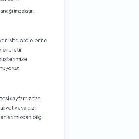
anağı imzalatır.
eni site projelerine
er üretir.
müşterimize
unuyoruz.
istesi sayfamızdan
aliyet veya gizli
nlarımızdan bilgi