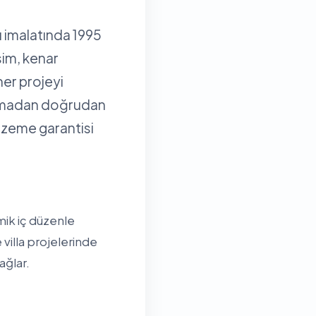
 imalatında 1995
sim, kenar
her projeyi
olmadan doğrudan
alzeme garantisi
ik iç düzenle
villa projelerinde
ağlar.