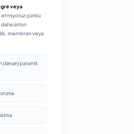
tegre veya
ih etmiyoruz çünkü
 daha üstün
rilik, membran veya
 (Alman) patentli
 koruma
nlatma