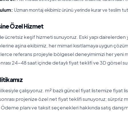
rulum:
Uzman montaj ekibimiz ürünü yerinde kurar ve teslim tut
sine Özel Hizmet
 ücretsiz keşif hizmeti sunuyoruz. Eski yapı dairelerden y
iplerine aşina ekibimiz, her mimari kısıtlamaya uygun çözüml
erce referans projeyle bölgesel deneyimimizi her yeni 
nrası 24-48 saat içinde detaylı fiyat teklifi ve 3D görsel s
litikamız
ilkesiyle çalışıyoruz. m² bazlı güncel fiyat listemize
fiyat l
f sonrası projenize özel net fiyat teklifi sunuyoruz; sürpriz m
Ödeme planı ve taksit seçenekleri hakkında satış danışma