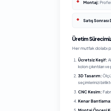
Montaj:
Profes
Satış Sonrası
Üretim Sürecimiz
Her mutfak dolabı pr
Ücretsiz Keşif:
Al
kolon çıkıntıları ve
3D Tasarım:
Ölçül
seçimlerinizi birlik
CNC Kesim:
Fabri
Kenar Bantlama
Montaj Öncesi K