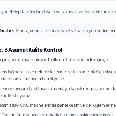
yonel ekip tarafından duvara ve tavana sabitleme, silikon ve 
 Destek:
Montaj sonrası teknik destek ve bakım yönlendirmesi
: 6 Aşamalı Kalite Kontrol
 projesi altı aşamalı kontrollü üretim sürecinden geçer:
emdağ adresinize gelerek lazer metre ile milimetrik ölçü alıyor
 priz konumlarını kayıt altına alıyoruz.
erinize uygun dijital tasarım hazırlayıp kapak rengi, iç bölme 
te netleştiriyoruz.
kamızdaki CNC makinelerinde panel kesim ve delik işlemleri hata
:
Tüm görünür kenarlar otomatik bantlama makinesinde işlenir.