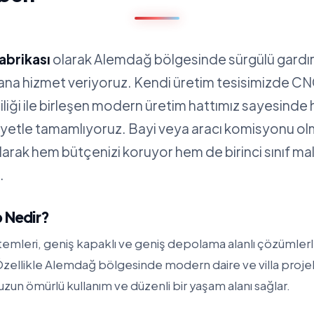
abrikası
olarak Alemdağ bölgesinde sürgülü gardı
yana hizmet veriyoruz. Kendi üretim tesisimizde C
iliği ile birleşen modern üretim hattımız sayesinde 
siyetle tamamlıyoruz. Bayi veya aracı komisyonu 
alarak hem bütçenizi koruyor hem de birinci sınıf m
.
p Nedir?
stemleri, geniş kapaklı ve geniş depolama alanlı çözümler
. Özellikle Alemdağ bölgesinde modern daire ve villa proj
zun ömürlü kullanım ve düzenli bir yaşam alanı sağlar.