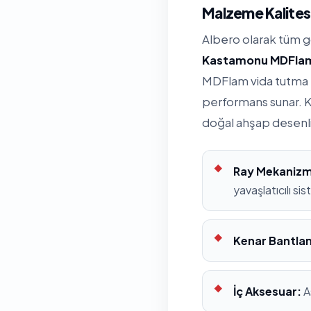
Malzeme Kalitesi
Albero olarak tüm 
Kastamonu MDFla
MDFlam vida tutma k
performans sunar. K
doğal ahşap desenl
Ray Mekanizm
yavaşlatıcılı si
Kenar Bantla
İç Aksesuar:
A