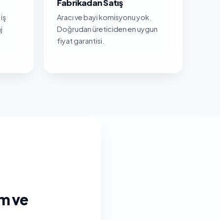
Fabrikadan Satış
iş
Aracı ve bayi komisyonu yok.
j
Doğrudan üreticiden en uygun
fiyat garantisi.
m ve