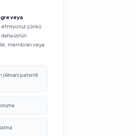
tegre veya
ih etmiyoruz çünkü
 daha üstün
rilik, membran veya
 (Alman) patentli
 koruma
nlatma