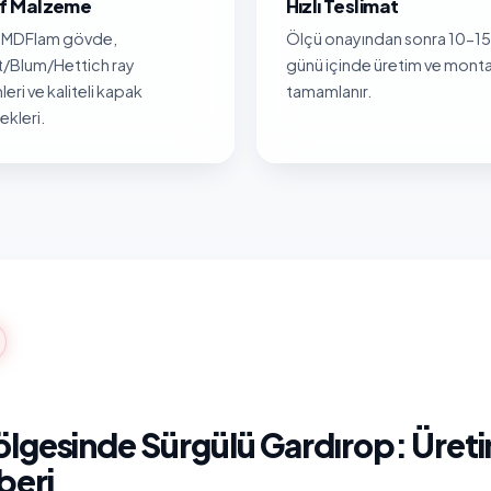
nıf Malzeme
Hızlı Teslimat
MDFlam gövde,
Ölçü onayından sonra 10-15 
/Blum/Hettich ray
günü içinde üretim ve monta
leri ve kaliteli kapak
tamamlanır.
kleri.
lgesinde Sürgülü Gardırop: Üreti
beri