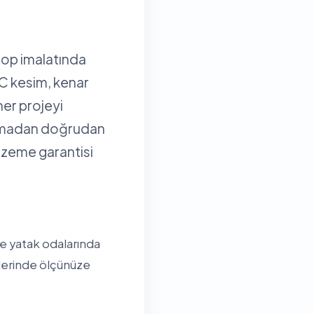
rop imalatında
NC kesim, kenar
her projeyi
olmadan doğrudan
alzeme garantisi
le yatak odalarında
elerinde ölçünüze