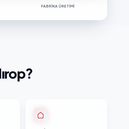
FABRIKA ÜRETIMI
dırop?