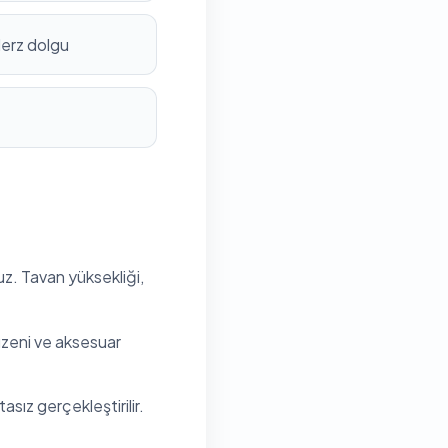
derz dolgu
uz. Tavan yüksekliği,
düzeni ve aksesuar
sız gerçekleştirilir.