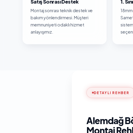
Satış Sonrası Destek
1. Sı
Montaj sonrası teknik destek ve
18mm 
bakım yönlendirmesi. Müşteri
Samet
memnuniyeti odaklı hizmet
sistem
anlayışımız.
seçene
DETAYLI REHBER
Alemdağ Bö
Montaj Reh