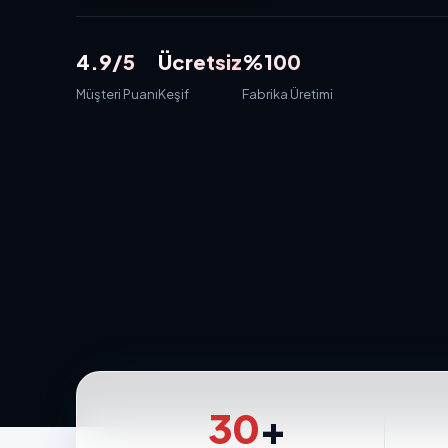
4.9/5
Ücretsiz
%100
Müşteri Puanı
Keşif
Fabrika Üretimi
30
+