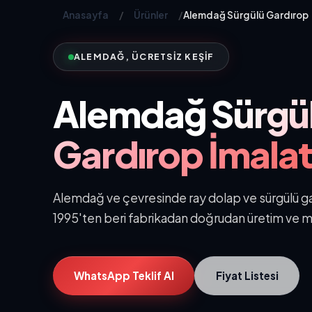
Anasayfa
/
Ürünler
/
Alemdağ Sürgülü Gardırop
ALEMDAĞ, ÜCRETSIZ KEŞIF
Alemdağ
Sürgü
Gardırop İmalat
Alemdağ ve çevresinde ray dolap ve sürgülü gard
1995'ten beri fabrikadan doğrudan üretim ve m
WhatsApp Teklif Al
Fiyat Listesi