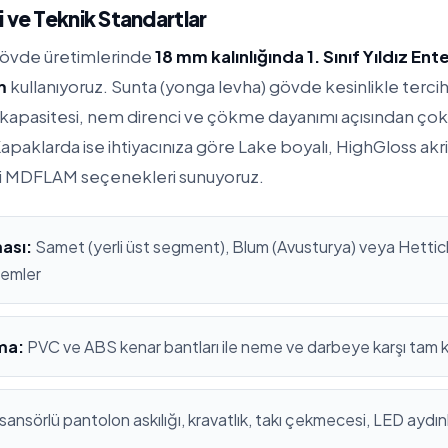
 ve Teknik Standartlar
gövde üretimlerinde
18 mm kalınlığında 1. Sınıf Yıldız En
m
kullanıyoruz. Sunta (yonga levha) gövde kesinlikle terc
apasitesi, nem direnci ve çökme dayanımı açısından çok
apaklarda ise ihtiyacınıza göre Lake boyalı, HighGloss ak
i MDFLAM seçenekleri sunuyoruz.
ası:
Samet (yerli üst segment), Blum (Avusturya) veya Hettich
stemler
ma:
PVC ve ABS kenar bantları ile neme ve darbeye karşı tam
sansörlü pantolon askılığı, kravatlık, takı çekmecesi, LED aydı