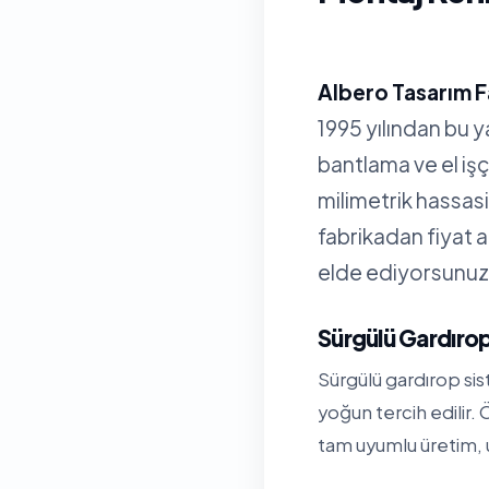
Albero Tasarım F
1995 yılından bu 
bantlama ve el işç
milimetrik hassa
fabrikadan fiyat 
elde ediyorsunuz
Sürgülü Gardıro
Sürgülü gardırop si
yoğun tercih edilir
tam uyumlu üretim, u