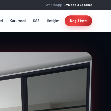
WhatsApp:
+90 555 476 68 52
ri
Kurumsal
SSS
İletişim
Keşif İste