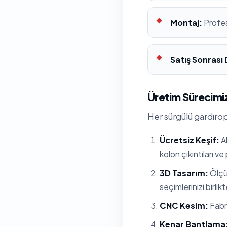
Montaj:
Profes
Satış Sonrası
Üretim Sürecimiz
Her sürgülü gardırop
Ücretsiz Keşif:
Al
kolon çıkıntıları ve
3D Tasarım:
Ölçül
seçimlerinizi birlik
CNC Kesim:
Fabri
Kenar Bantlama