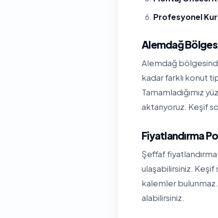
Profesyonel Ku
Alemdağ Bölges
Alemdağ bölgesinde 
kadar farklı konut t
Tamamladığımız yüzl
aktarıyoruz. Keşif so
Fiyatlandırma Po
Şeffaf fiyatlandırma 
ulaşabilirsiniz. Keşi
kalemler bulunmaz. 
alabilirsiniz.