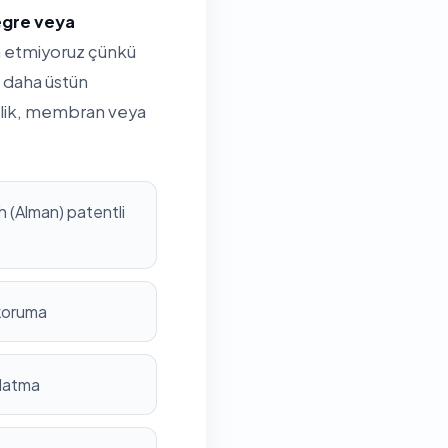
tegre veya
ih etmiyoruz çünkü
 daha üstün
rilik, membran veya
 (Alman) patentli
 koruma
nlatma