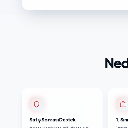
Ned
Satış Sonrası Destek
1. Sı
Montaj sonrası teknik destek ve
18mm 