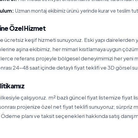
rulum:
Uzman montaj ekibimiz ürünü yerinde kurar ve teslim tut
ine Özel Hizmet
ücretsiz keşif hizmeti sunuyoruz. Eski yapı dairelerden ye
iplerine aşina ekibimiz, her mimari kısıtlamaya uygun çözüml
erce referans projeyle bölgesel deneyimimizi her yeni 
nrası 24-48 saat içinde detaylı fiyat teklifi ve 3D görsel s
litikamız
ilkesiyle çalışıyoruz. m² bazlı güncel fiyat listemize
fiyat l
f sonrası projenize özel net fiyat teklifi sunuyoruz; sürpriz m
Ödeme planı ve taksit seçenekleri hakkında satış danışma