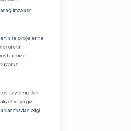
anağı imzalatır.
ni site projelerine
er üretir.
müşterimize
unuyoruz.
istesi sayfamızdan
aliyet veya gizli
nlarımızdan bilgi