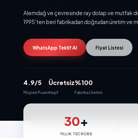
Alemdağ ve çevresinde ray dolap ve mutfak dola
1995'ten beri fabrikadan doğrudan üretim ve m
WhatsApp Teklif Al
Fiyat Listesi
4.9/5
Ücretsiz
%100
Müşteri Puanı
Keşif
Fabrika Üretimi
30
+
YILLIK TECRÜBE