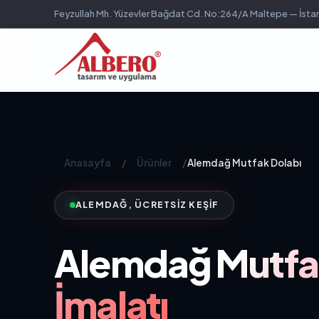
Feyzullah Mh. Yüzevler Bağdat Cd. No:264/A Maltepe — İsta
Anasayfa
/
Ürünler
/
Alemdağ Mutfak Dolabı
ALEMDAĞ, ÜCRETSIZ KEŞIF
Alemdağ
Mutfa
İmalatı