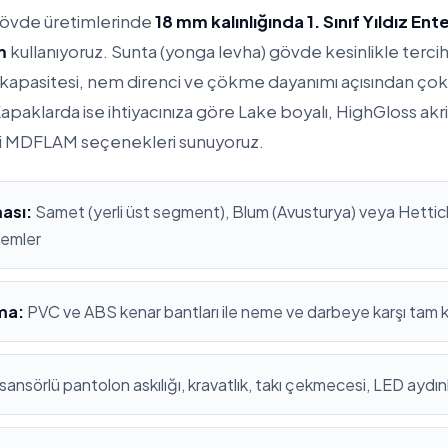
gövde üretimlerinde
18 mm kalınlığında 1. Sınıf Yıldız En
m
kullanıyoruz. Sunta (yonga levha) gövde kesinlikle terc
apasitesi, nem direnci ve çökme dayanımı açısından çok
apaklarda ise ihtiyacınıza göre Lake boyalı, HighGloss ak
i MDFLAM seçenekleri sunuyoruz.
ası:
Samet (yerli üst segment), Blum (Avusturya) veya Hettich
stemler
ma:
PVC ve ABS kenar bantları ile neme ve darbeye karşı tam
sansörlü pantolon askılığı, kravatlık, takı çekmecesi, LED aydı