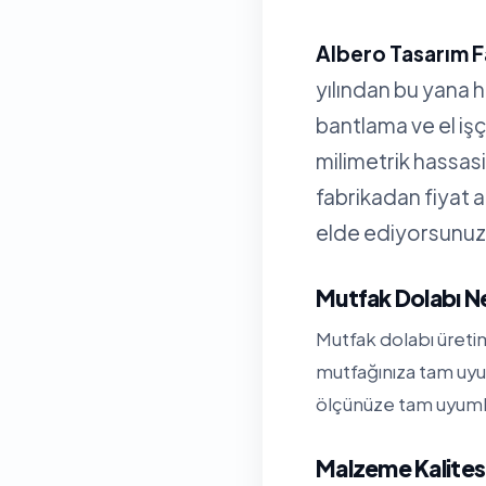
Albero Tasarım F
yılından bu yana 
bantlama ve el işç
milimetrik hassa
fabrikadan fiyat 
elde ediyorsunuz
Mutfak Dolabı N
Mutfak dolabı üreti
mutfağınıza tam uyu
ölçünüze tam uyumlu 
Malzeme Kalitesi