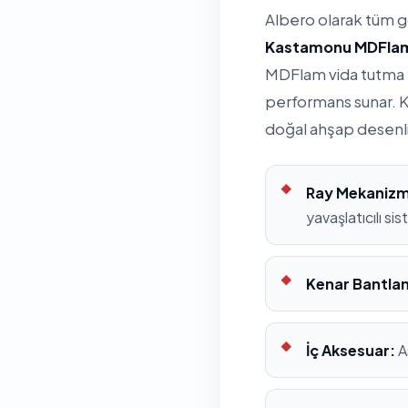
Albero olarak tüm 
Kastamonu MDFla
MDFlam vida tutma k
performans sunar. K
doğal ahşap desenl
Ray Mekanizm
yavaşlatıcılı si
Kenar Bantla
İç Aksesuar:
A