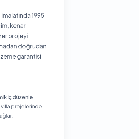
 imalatında 1995
sim, kenar
her projeyi
olmadan doğrudan
alzeme garantisi
ik iç düzenle
illa projelerinde
ağlar.