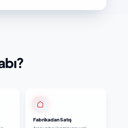
abı?
Fabrikadan Satış
iş
Aracı ve bayi komisyonu yok.