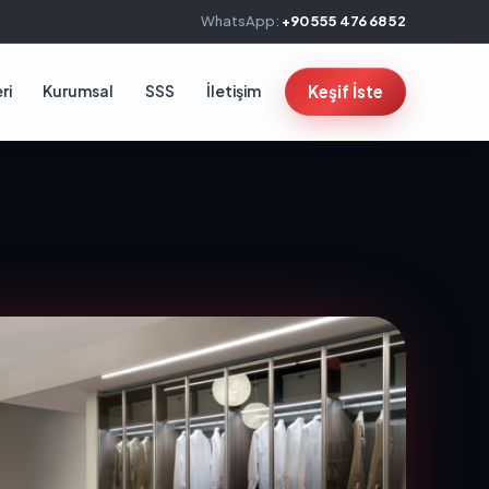
WhatsApp:
+90 555 476 68 52
ri
Kurumsal
SSS
İletişim
Keşif İste