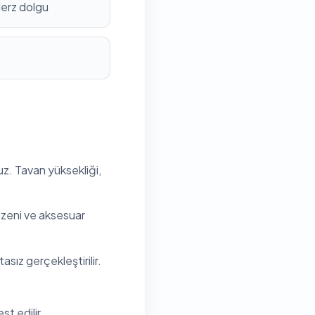
derz dolgu
uz. Tavan yüksekliği,
düzeni ve aksesuar
sız gerçekleştirilir.
t edilir.