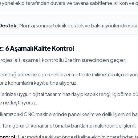
yonel ekip tarafından duvara ve tavana sabitleme, silikon ve 
 Destek:
Montaj sonrası teknik destek ve bakım yönlendirmesi
: 6 Aşamalı Kalite Kontrol
ojesi altı aşamalı kontrollü üretim sürecinden geçer:
emdağ adresinize gelerek lazer metre ile milimetrik ölçü alıyor
 priz konumlarını kayıt altına alıyoruz.
erinize uygun dijital tasarım hazırlayıp kapak rengi, iç bölme 
te netleştiriyoruz.
kamızdaki CNC makinelerinde panel kesim ve delik işlemleri hata
:
Tüm görünür kenarlar otomatik bantlama makinesinde işlenir.
ontrol:
Her modül sevkiyat öncesi kalite ekibimiz tarafından tes