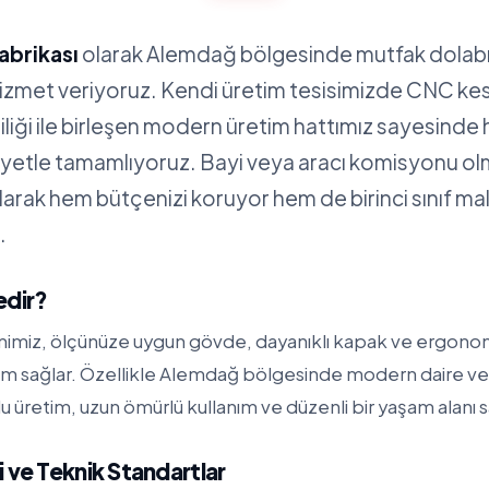
abrikası
olarak Alemdağ bölgesinde mutfak dolabı
hizmet veriyoruz. Kendi üretim tesisimizde CNC ke
iliği ile birleşen modern üretim hattımız sayesinde 
siyetle tamamlıyoruz. Bayi veya aracı komisyonu 
alarak hem bütçenizi koruyor hem de birinci sınıf m
.
edir?
mimiz, ölçünüze uygun gövde, dayanıklı kapak ve ergonom
m sağlar. Özellikle Alemdağ bölgesinde modern daire ve v
üretim, uzun ömürlü kullanım ve düzenli bir yaşam alanı s
 ve Teknik Standartlar