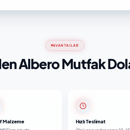
AVANTAJLAR
en Albero Mutfak Dol
nıf Malzeme
Hızlı Teslimat
MDFlam gövde,
Ölçü onayından sonra 10-15 