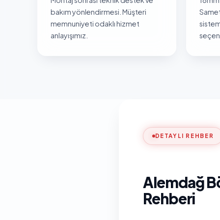
bakım yönlendirmesi. Müşteri
Samet
memnuniyeti odaklı hizmet
sistem
anlayışımız.
seçene
DETAYLI REHBER
Alemdağ Bö
Rehberi