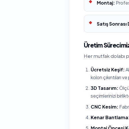
Montaj:
Profes
Satış Sonrası
Üretim Sürecimiz
Her mutfak dolabı pr
Ücretsiz Keşif:
Al
kolon çıkıntıları ve
3D Tasarım:
Ölçül
seçimlerinizi birlik
CNC Kesim:
Fabri
Kenar Bantlama
Montaj Öncesi K