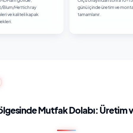
/Blum/Hettich ray
günü içinde üretim ve monta
leri ve kaliteli kapak
tamamlanır.
kleri.
lgesinde Mutfak Dolabı: Üretim 