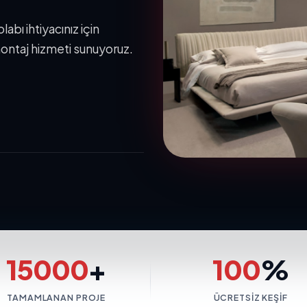
bı ihtiyacınız için
ontaj hizmeti sunuyoruz.
15000
+
100
%
TAMAMLANAN PROJE
ÜCRETSIZ KEŞIF