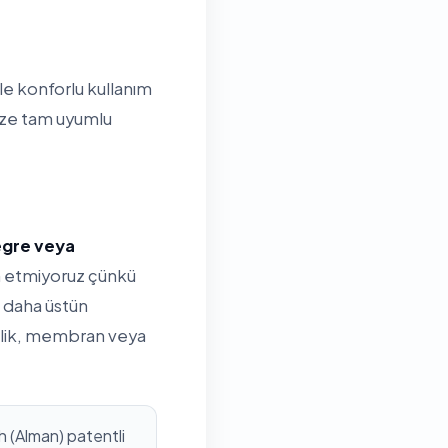
e konforlu kullanım
nüze tam uyumlu
tegre veya
ih etmiyoruz çünkü
 daha üstün
rilik, membran veya
 (Alman) patentli