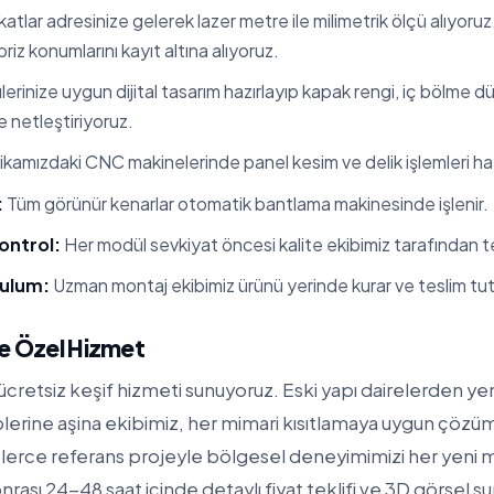
atlar adresinize gelerek lazer metre ile milimetrik ölçü alıyoruz
 priz konumlarını kayıt altına alıyoruz.
erinize uygun dijital tasarım hazırlayıp kapak rengi, iç bölme 
te netleştiriyoruz.
kamızdaki CNC makinelerinde panel kesim ve delik işlemleri hata
:
Tüm görünür kenarlar otomatik bantlama makinesinde işlenir.
ontrol:
Her modül sevkiyat öncesi kalite ekibimiz tarafından tes
rulum:
Uzman montaj ekibimiz ürünü yerinde kurar ve teslim tut
ne Özel Hizmet
cretsiz keşif hizmeti sunuyoruz. Eski yapı dairelerden yen
iplerine aşina ekibimiz, her mimari kısıtlamaya uygun çözüml
erce referans projeyle bölgesel deneyimimizi her yeni 
nrası 24-48 saat içinde detaylı fiyat teklifi ve 3D görsel s