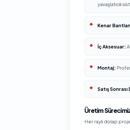
yavaşlatıcılı si
Kenar Bantla
İç Aksesuar:
A
Montaj:
Profes
Satış Sonrası
Üretim Sürecimiz
Her raylı dolap proj