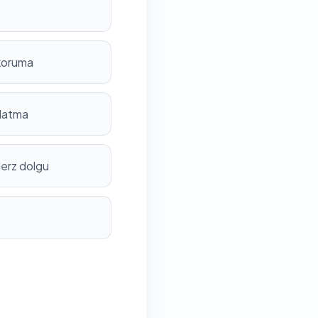
 koruma
nlatma
derz dolgu