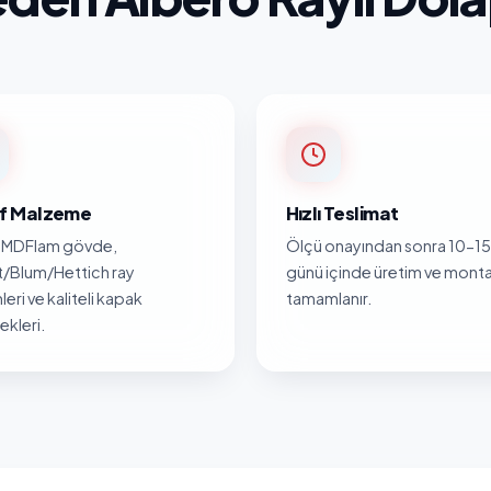
nıf Malzeme
Hızlı Teslimat
MDFlam gövde,
Ölçü onayından sonra 10-15 
/Blum/Hettich ray
günü içinde üretim ve monta
leri ve kaliteli kapak
tamamlanır.
kleri.