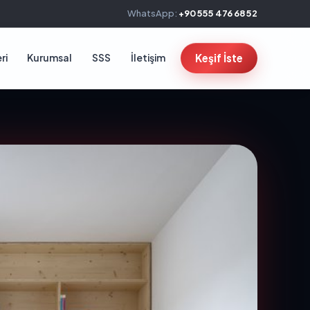
WhatsApp:
+90 555 476 68 52
ri
Kurumsal
SSS
İletişim
Keşif İste