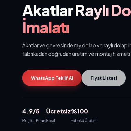
Akatlar
Raylı D
İmalatı
Akatlar ve çevresinde ray dolap ve raylı dolap ih
fabrikadan doğrudan üretim ve montaj hizmeti
WhatsApp Teklif Al
Fiyat Listesi
4.9/5
Ücretsiz
%100
Müşteri Puanı
Keşif
Fabrika Üretimi