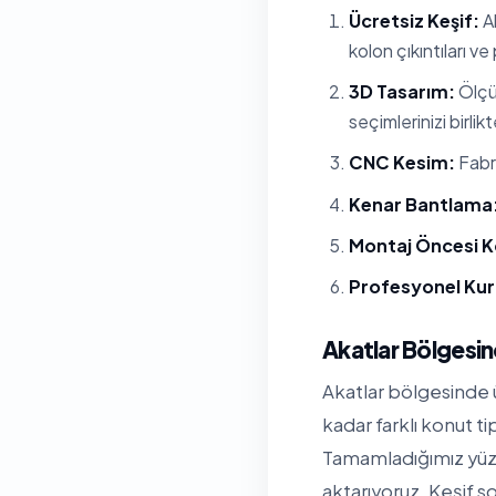
Ücretsiz Keşif:
Ak
kolon çıkıntıları ve
3D Tasarım:
Ölçül
seçimlerinizi birlik
CNC Kesim:
Fabri
Kenar Bantlama
Montaj Öncesi K
Profesyonel Ku
Akatlar Bölgesi
Akatlar bölgesinde ü
kadar farklı konut t
Tamamladığımız yüzl
aktarıyoruz. Keşif so