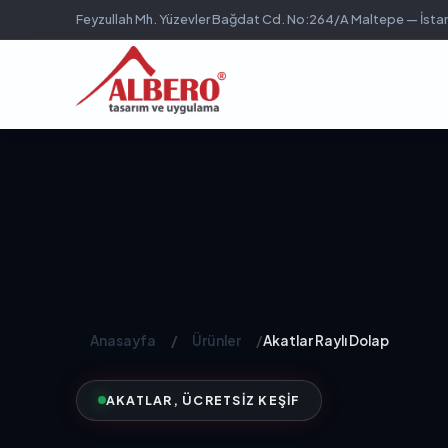
Feyzullah Mh. Yüzevler Bağdat Cd. No:264/A Maltepe — İsta
Anasayfa
/
Ürünler
/
Akatlar Raylı Dolap
AKATLAR, ÜCRETSIZ KEŞIF