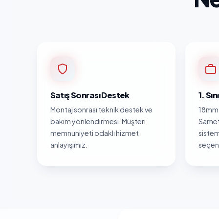
Satış Sonrası Destek
1. Sı
Montaj sonrası teknik destek ve
18mm 
bakım yönlendirmesi. Müşteri
Samet
memnuniyeti odaklı hizmet
sistem
anlayışımız.
seçene