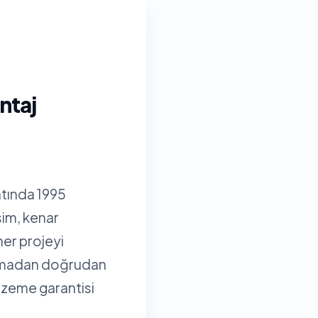
ntaj
atında 1995
sim, kenar
her projeyi
olmadan doğrudan
alzeme garantisi