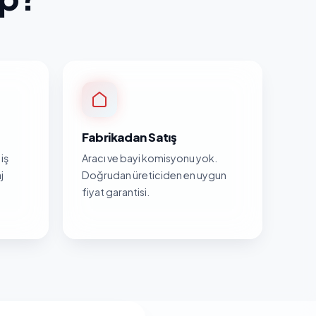
Fabrikadan Satış
iş
Aracı ve bayi komisyonu yok.
j
Doğrudan üreticiden en uygun
fiyat garantisi.