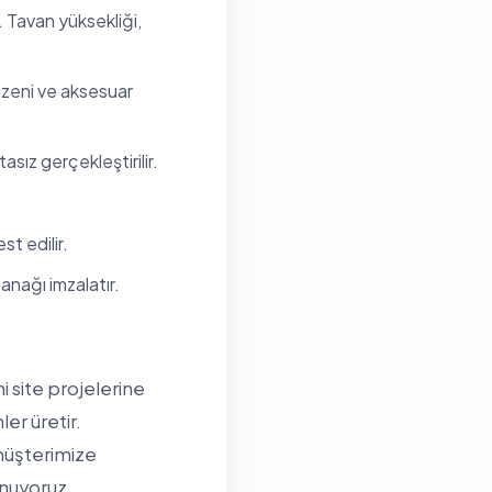
. Tavan yüksekliği,
düzeni ve aksesuar
sız gerçekleştirilir.
t edilir.
anağı imzalatır.
i site projelerine
er üretir.
müşterimize
unuyoruz.