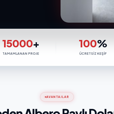
15000
+
100
%
TAMAMLANAN PROJE
ÜCRETSIZ KEŞIF
AVANTAJLAR
den Albero Raylı Dol