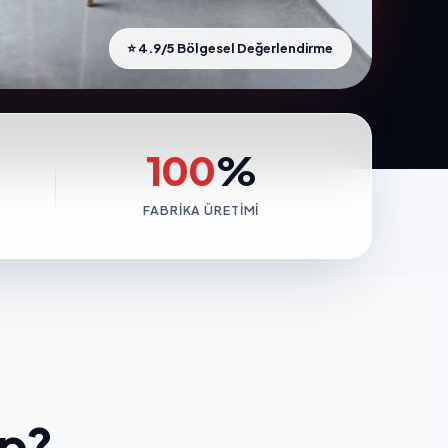
⭐ 4.9/5 Bölgesel Değerlendirme
100
%
FABRIKA ÜRETIMI
ap?