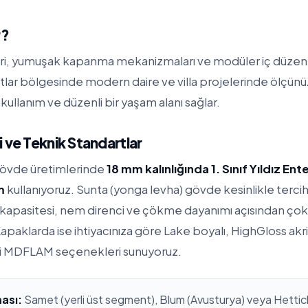
r?
eri, yumuşak kapanma mekanizmaları ve modüler iç düzenl
katlar bölgesinde modern daire ve villa projelerinde ölçü
kullanım ve düzenli bir yaşam alanı sağlar.
 ve Teknik Standartlar
gövde üretimlerinde
18 mm kalınlığında 1. Sınıf Yıldız En
m
kullanıyoruz. Sunta (yonga levha) gövde kesinlikle terc
apasitesi, nem direnci ve çökme dayanımı açısından çok
apaklarda ise ihtiyacınıza göre Lake boyalı, HighGloss ak
i MDFLAM seçenekleri sunuyoruz.
ası:
Samet (yerli üst segment), Blum (Avusturya) veya Hettich