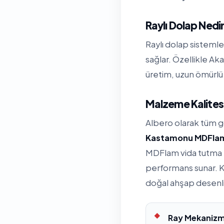
Raylı Dolap Nedi
Raylı dolap sisteml
sağlar. Özellikle A
üretim, uzun ömürlü 
Malzeme Kalitesi
Albero olarak tüm 
Kastamonu MDFla
MDFlam vida tutma k
performans sunar. K
doğal ahşap desenl
Ray Mekanizm