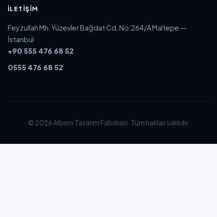
İLETIŞIM
Feyzullah Mh. Yüzevler Bağdat Cd. No:264/A Maltepe —
İstanbul
+90 555 476 68 52
0555 476 68 52
© 2026 Albero Tasarım Fabrikası. Tüm hakları saklıdır.