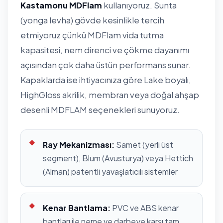
Kastamonu MDFlam
kullanıyoruz. Sunta
(yonga levha) gövde kesinlikle tercih
etmiyoruz çünkü MDFlam vida tutma
kapasitesi, nem direnci ve çökme dayanımı
açısından çok daha üstün performans sunar.
Kapaklarda ise ihtiyacınıza göre Lake boyalı,
HighGloss akrilik, membran veya doğal ahşap
desenli MDFLAM seçenekleri sunuyoruz.
Ray Mekanizması:
Samet (yerli üst
segment), Blum (Avusturya) veya Hettich
(Alman) patentli yavaşlatıcılı sistemler
Kenar Bantlama:
PVC ve ABS kenar
bantları ile neme ve darbeye karşı tam