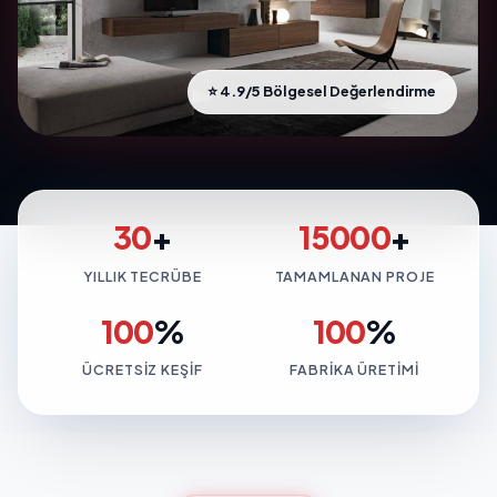
⭐ 4.9/5 Bölgesel Değerlendirme
30
+
15000
+
YILLIK TECRÜBE
TAMAMLANAN PROJE
100
%
100
%
ÜCRETSIZ KEŞIF
FABRIKA ÜRETIMI