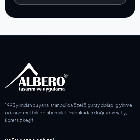
1995 yılından bu yana İstanbul'da özel ölçü ray dolap, giyinme
odası ve mutfak dolabı imalatı. Fabrikadan doğrudan satış,
ücretsiz keşif.