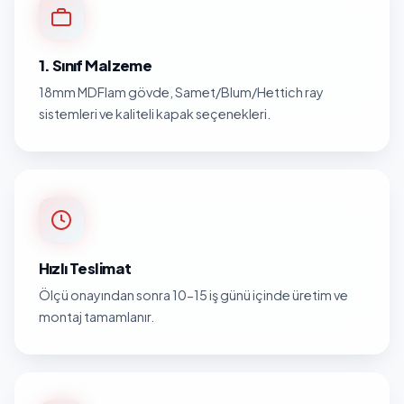
1. Sınıf Malzeme
18mm MDFlam gövde, Samet/Blum/Hettich ray
sistemleri ve kaliteli kapak seçenekleri.
Hızlı Teslimat
Ölçü onayından sonra 10-15 iş günü içinde üretim ve
montaj tamamlanır.