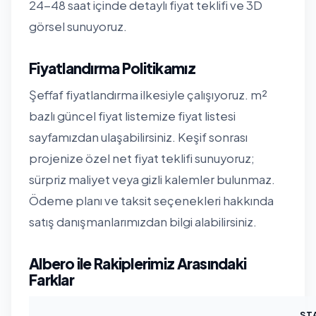
24-48 saat içinde detaylı fiyat teklifi ve 3D
görsel sunuyoruz.
Fiyatlandırma Politikamız
Şeffaf fiyatlandırma ilkesiyle çalışıyoruz. m²
bazlı güncel fiyat listemize
fiyat listesi
sayfamızdan
ulaşabilirsiniz. Keşif sonrası
projenize özel net fiyat teklifi sunuyoruz;
sürpriz maliyet veya gizli kalemler bulunmaz.
Ödeme planı ve taksit seçenekleri hakkında
satış danışmanlarımızdan bilgi alabilirsiniz.
Albero ile Rakiplerimiz Arasındaki
Farklar
ST