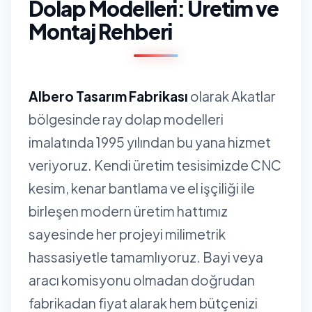
Dolap Modelleri: Üretim ve
Montaj Rehberi
Albero Tasarım Fabrikası
olarak Akatlar
bölgesinde ray dolap modelleri
imalatında 1995 yılından bu yana hizmet
veriyoruz. Kendi üretim tesisimizde CNC
kesim, kenar bantlama ve el işçiliği ile
birleşen modern üretim hattımız
sayesinde her projeyi milimetrik
hassasiyetle tamamlıyoruz. Bayi veya
aracı komisyonu olmadan doğrudan
fabrikadan fiyat alarak hem bütçenizi