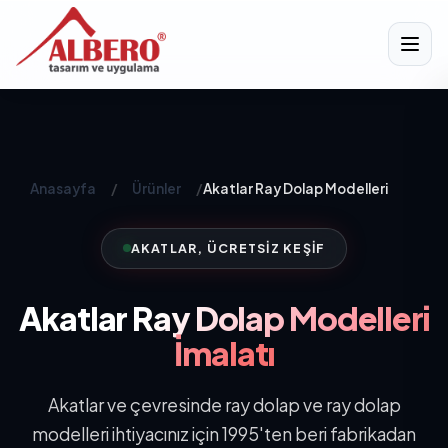
Anasayfa
/
Ürünler
/
Akatlar Ray Dolap Modelleri
AKATLAR, ÜCRETSIZ KEŞIF
Akatlar
Ray Dolap Modelleri
İmalatı
Akatlar ve çevresinde ray dolap ve ray dolap
modelleri ihtiyacınız için 1995'ten beri fabrikadan