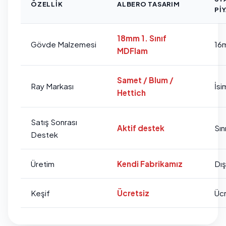
ÖZELLIK
ALBERO TASARIM
PI
18mm 1. Sınıf
Gövde Malzemesi
16
MDFlam
Samet / Blum /
Ray Markası
İsi
Hettich
Satış Sonrası
Aktif destek
Sını
Destek
Üretim
Kendi Fabrikamız
Dı
Keşif
Ücretsiz
Ücr